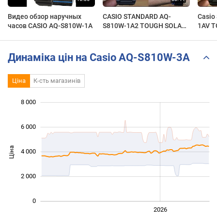
Видео обзор наручных
CASIO STANDARD AQ-
Casio
часов CASIO AQ-S810W-1A
S810W-1A2 TOUGH SOLAR -
1AV T
UNBOXING
Unbox
Динаміка цін на Casio AQ-S810W-3A
Ціна
К-сть магазинів
 000
 000
 000
 000
 000
 000
8 000
6 000
Ціна
4 000
1 000
2 000
0
2024
2025
2028
2026
L