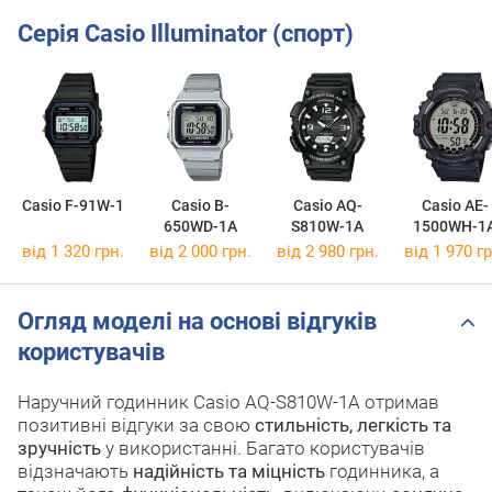
Серія Casio Illuminator (спорт)
Casio F-91W-1
Casio B-
Casio AQ-
Casio AE-
650WD-1A
S810W-1A
1500WH-1
від 1 320 грн.
від 2 000 грн.
від 2 980 грн.
від 1 970 гр
Огляд моделі на основі відгуків
користувачів
Наручний годинник Casio AQ-S810W-1A отримав
позитивні відгуки за свою
стильність, легкість та
зручність
у використанні. Багато користувачів
відзначають
надійність та міцність
годинника, а