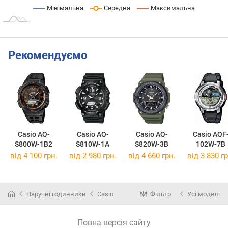
Мінімальна
Середня
Максимальна
Рекомендуємо
Casio AQ-
Casio AQ-
Casio AQ-
Casio AQF
S800W-1B2
S810W-1A
S820W-3B
102W-7B
від 4 100 грн.
від 2 980 грн.
від 4 660 грн.
від 3 830 гр
Наручні годинники
Casio
Фільтр
Усі моделі
Повна версія сайту