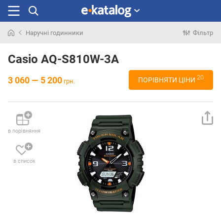
Наручні годинники
Фільтр
Шукали
раніше
Casio AQ-S810W-3A
20
3 060 — 5 200
ПОРІВНЯТИ ЦІНИ
грн.
в порівняння
в список