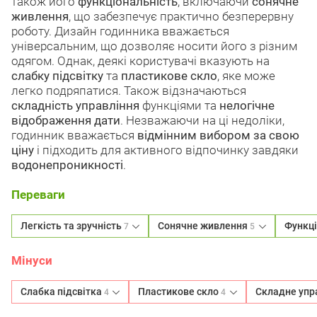
також його
функціональність
, включаючи
сонячне
живлення
, що забезпечує практично безперервну
роботу. Дизайн годинника вважається
універсальним, що дозволяє носити його з різним
одягом. Однак, деякі користувачі вказують на
слабку підсвітку
та
пластикове скло
, яке може
легко подряпатися. Також відзначаються
складність управління
функціями та
нелогічне
відображення дати
. Незважаючи на ці недоліки,
годинник вважається
відмінним вибором за свою
ціну
і підходить для активного відпочинку завдяки
водонепроникності
.
Переваги
Легкість та зручність
Сонячне живлення
Функці
7
5
Мінуси
Слабка підсвітка
Пластикове скло
Складне упр
4
4