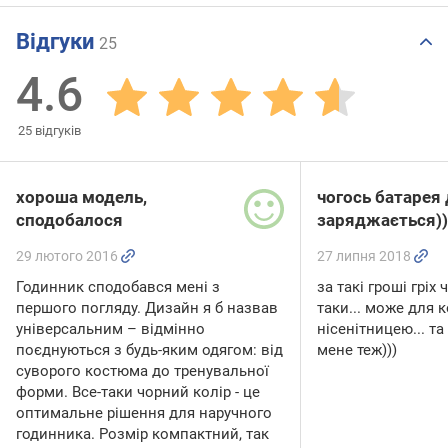
Відгуки
25
4.6
25
відгуків
хороша модель,
чогось батарея
сподобалося
заряджається))
29 лютого 2016
27 липня 2018
Годинник сподобався мені з
за такі гроші гріх 
першого погляду. Дизайн я б назвав
таки... може для 
універсальним – відмінно
нісенітницею... та
поєднуються з будь-яким одягом: від
мене теж)))
суворого костюма до тренувальної
форми. Все-таки чорний колір - це
оптимальне рішення для наручного
годинника. Розмір компактний, так