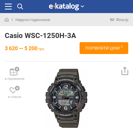
Наручні годинники
Фільтр
Шукали
раніше
Casio WSC-1250H-3A
4
3 620 — 5 200
ПОРІВНЯТИ ЦІНИ
грн.
в порівняння
в список