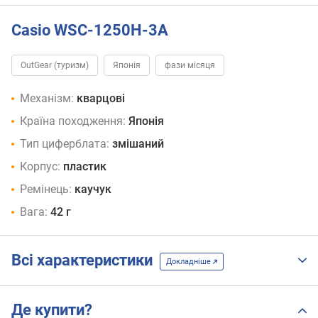
Casio WSC-1250H-3A
OutGear (туризм)
Японія
фази місяця
Механізм:
кварцові
Країна походження:
Японія
Тип циферблата:
змішаний
Корпус:
пластик
Ремінець:
каучук
Вага:
42 г
Всі характеристики
Докладніше
Де купити?