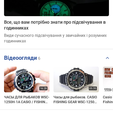
Все, що вам потрібно знати про підсвічування в
годинниках
Види сучасного підсвічування у звичайних і розумних
годинниках
Відеоогляди
6
ЧАСЫ ДЛЯ РЫБАКОВ WSC-
Часы для рыбаков. CASIO
Casio
1250H-1A CASIO / FISHING
FISHING GEAR WSC-1250H-
Fishi
WATCH WSC-1250H
1A