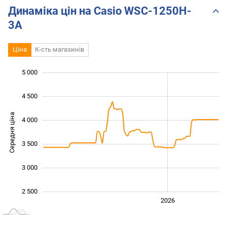
Динаміка цін на Casio WSC-1250H-
3A
Ціна
К-сть магазинів
5 000
 500
 000
 500
4 500
Середня ціна
4 000
2 500
3 500
3 000
2 500
2024
2025
2028
2026
L