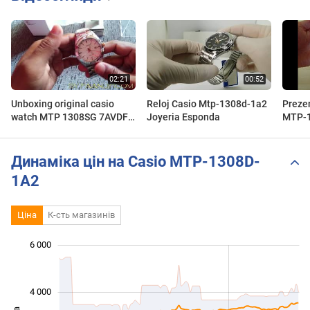
Unboxing original casio
Reloj Casio Mtp-1308d-1a2
Preze
watch MTP 1308SG 7AVDF
Joyeria Esponda
MTP-1
and review
VITAY
Динаміка цін на Casio MTP-1308D-
1A2
Ціна
К-сть магазинів
6 000
 000
 000
 000
 000
 000
 000
4 000