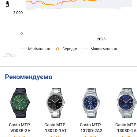
Ціна
1 000
2 000
0
2024
2025
2028
2026
L
Мінімальна
Середня
Максимальна
Рекомендуємо
Casio MTP-
Casio MTP-
Casio MTP-
Casio MTP
VD03B-3A
1302D-1A1
1370D-2A2
1308D-2A