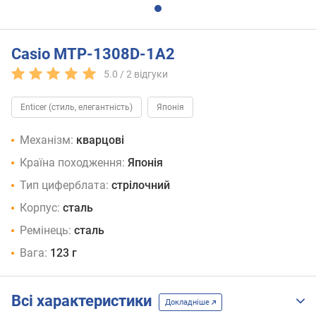
Casio MTP-1308D-1A2
5.0 /
2
відгуки
Enticer (стиль, елегантність)
Японія
Механізм:
кварцові
Країна походження:
Японія
Тип циферблата:
стрілочний
Корпус:
сталь
Ремінець:
сталь
Вага:
123 г
Всі характеристики
Докладніше