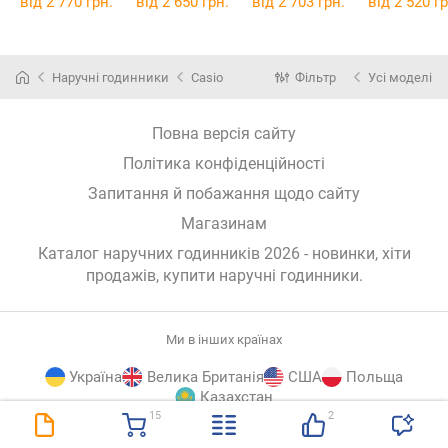
від 2 770 грн.
від 2 650 грн.
від 2 703 грн.
від 2 520 гр
Наручні годинники
Casio
Фільтр
Усі моделі
Повна версія сайту
Політика конфіденційності
Запитання й побажання щодо сайту
Магазинам
Каталог наручних годинників 2026 - новинки, хіти
продажів,
купити наручні годинники
.
Ми в інших країнах
Україна
Велика Британія
США
Польща
Казахстан
15
2
E-