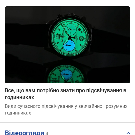
Все, що вам потрібно знати про підсвічування в
годинниках
Види сучасного підсвічування у звичайних і розумних
годинниках
Відеоогляди
4