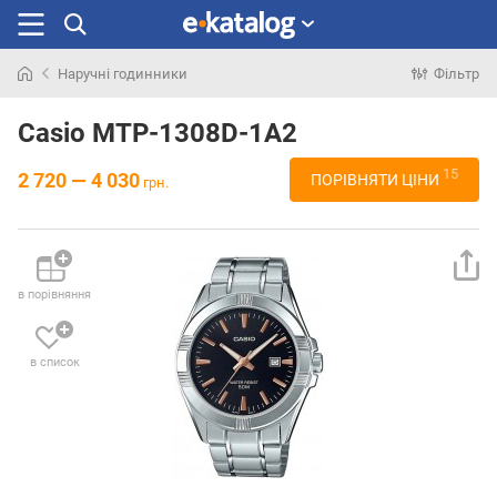
Наручні годинники
Фільтр
Шукали
раніше
Casio MTP-1308D-1A2
15
2 720 — 4 030
ПОРІВНЯТИ ЦІНИ
грн.
в порівняння
в список