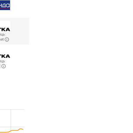
ць:
net
ць:
E