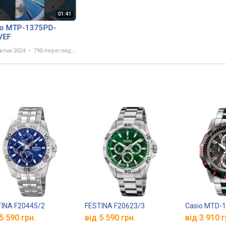
io MTP-1375PD-
VEF
втня 2024
790 переглядів
INA F20445/2
FESTINA F20623/3
Casio MTD-
5 590 грн.
від 5 590 грн.
від 3 910 г