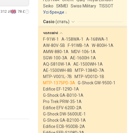
Seiko
SKMEI
Swiss Military
TISSOT
312 zł
78 £
Усі бренди
Casio
(
стать
)
чоловічі
F-91W-1
A-158WA-1
A-168WA-1
AW-80V-5B
F-91WB-1A
W-800H-1A
AMW-880-1A
MDV-106-1A
SGW-100-3A
AE-1600H-1A
AQ-S810W-1A
AE-1500WH-1A
AE-1500WH-8B
MTP-1384D-7A
MTP-V001L-7B
MTP-VD01D-1B
MTP-1375PD-3A
G-Shock GW-9500-1
Edifice EF-129D-1A
G-Shock GA-B010-1A
Pro Trek PRW-35-1A
Edifice EFV-620D-2A
G-Shock DW-5600UE-1
G-Shock GA-B2100-1A
Edifice ECB-950DB-2A
Edifice EFR-S108D-3A