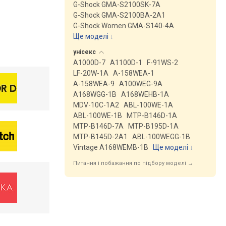
G-Shock GMA-S2100SK-7A
G-Shock GMA-S2100BA-2A1
G-Shock Women GMA-S140-4A
Ще моделі
↓
унісекс
A1000D-7
A1100D-1
F-91WS-2
LF-20W-1A
A-158WEA-1
A-158WEA-9
A100WEG-9A
A168WGG-1B
A168WEHB-1A
MDV-10C-1A2
ABL-100WE-1A
ABL-100WE-1B
MTP-B146D-1A
MTP-B146D-7A
MTP-B195D-1A
MTP-B145D-2A1
ABL-100WEGG-1B
Vintage A168WEMB-1B
Ще моделі
↓
Питання і побажання по підбору моделі →