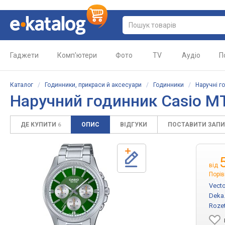
Гаджети
Комп'ютери
Фото
TV
Аудіо
П
Каталог
/
Годинники, прикраси й аксесуари
/
Годинники
/
Наручні г
Наручний годинник Casio M
ДЕ КУПИТИ
ОПИС
ВІДГУКИ
ПОСТАВИТИ ЗАП
6
від
Порів
Vecto
Deka
Roze