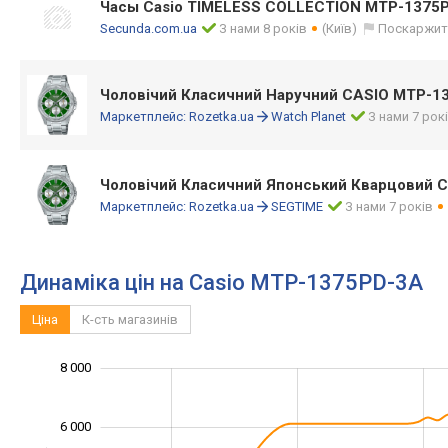
Часы Casio TIMELESS COLLECTION MTP-1375
Secunda.com.ua
З нами 8 років
(Київ)
Поскаржит
Чоловічий Класичний Наручний CASIO MTP-1
Маркетплейс:
Rozetka.ua
Watch Planet
З нами 7 рок
Чоловічий Класичний Японський Кварцовий 
Маркетплейс:
Rozetka.ua
SEGTIME
З нами 7 років
Динаміка цін на Casio MTP-1375PD-3A
Ціна
К-сть магазинів
8 000
10 000
-2 000
-1 000
-4 000
1 000
3 000
5 000
6 000