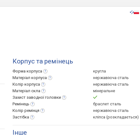
Корпус та ремінець
Форма
корпуса
кругла
Матеріал
корпуса
нержавіюча сталь
Колір
корпуса
нержавіюча сталь
Матеріал
скла
мінеральне
Захист заводної
головки
Ремінець
браслет сталь
Колір
ремінця
нержавіюча сталь
Застібка
кліпса (розкладається)
Інше