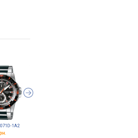
1071D-1A2
Casio MTP-SW320D-2A
Casio MTP-1375D-1
рн.
від 5 340 грн.
від 3 800 грн.