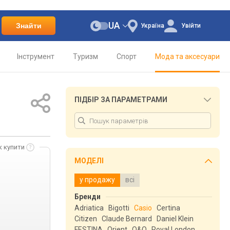
UA
Знайти
Україна
Увійти
Інструмент
Туризм
Спорт
Мода та аксесуари
ПІДБІР ЗА ПАРАМЕТРАМИ
к купити
МОДЕЛІ
у продажу
всі
Бренди
Adriatica
Bigotti
Casio
Certina
Citizen
Claude Bernard
Daniel Klein
FESTINA
Orient
Q&Q
Royal London