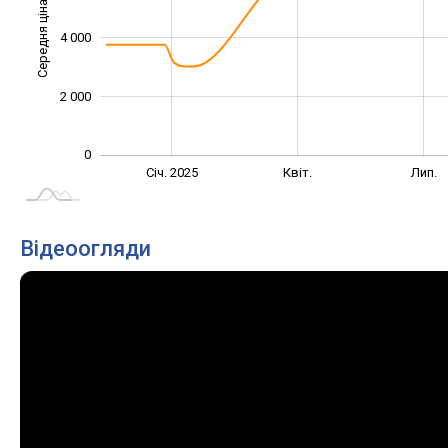
Середня ціна
4 000
1 000
2 000
0
Жовт.
Жовт.
Січ. 2025
Квіт.
Лип.
L
Відеоогляди