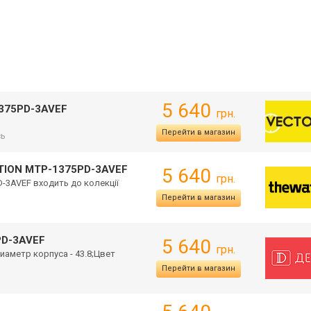
5 640
1375PD-3AVEF
грн.
Перейти в магазин
сь
CTION MTP-1375PD-3AVEF
5 640
грн.
D-3AVE
F входить до колекції
Перейти в магазин
PD-3AVEF
5 640
грн.
иаметр корпуса - 43.8;Цвет
Перейти в магазин