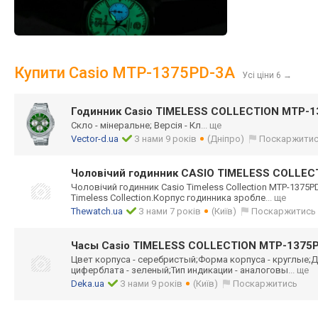
Купити Casio MTP-1375PD-3A
Усі ціни 6
→
Годинник Casio TIMELESS COLLECTION MTP-
Скло - мінеральне; Версія - Кл
... ще
Vector-d.ua
З нами 9 років
(Дніпро)
Поскаржити
Чоловічий годинник CASIO TIMELESS COLLE
Чоловічий годинник Casio Timeless Collection MTP-1375P
Timeless Collection.Корп
ус годинника зробле
... ще
Thewatch.ua
З нами 7 років
(Київ)
Поскаржитись
Часы Casio TIMELESS COLLECTION MTP-1375
Цвет корпуса - серебристый;Фор
ма корпуса - круглые;Д
циферблата - зеленый;Тип индикации - аналоговы
... ще
Deka.ua
З нами 9 років
(Київ)
Поскаржитись