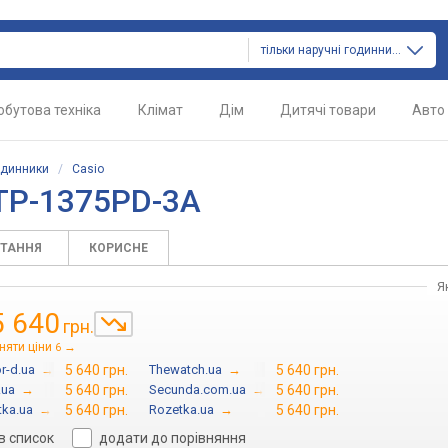
тільки наручні годинники
обутова техніка
Клімат
Дім
Дитячі товари
Авто
одинники
/
Casio
TP-1375PD-3A
ИТАННЯ
КОРИСНЕ
Я
5 640
грн.
няти ціни
→
6
r-d.ua
→
5 640 грн.
Thewatch.ua
→
5 640 грн.
.ua
→
5 640 грн.
Secunda.com.ua
→
5 640 грн.
tka.ua
→
5 640 грн.
Rozetka.ua
→
5 640 грн.
в список
додати до порівняння