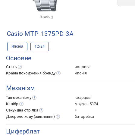
Відео
3
Casio MTP-1375PD-3A
Японія
12/24
Основне
Стать
чоловічі
Країна походження
бренду
Японія
Механізм
Тип
механізму
кварцові
Калібр
модуль 5374
Секундна
стрілка
+
Джерело ходу
(живлення)
батарейка
Циферблат