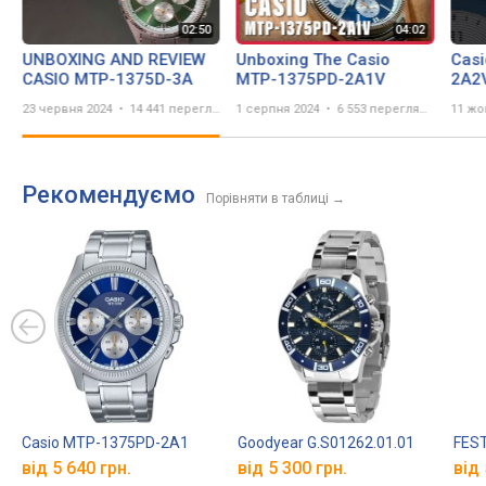
UNBOXING AND REVIEW
Unboxing The Casio
Cas
CASIO MTP-1375D-3A
MTP-1375PD-2A1V
2A2
23 червня 2024
14 441 перегляд
1 серпня 2024
6 553 перегляда
11 жо
Рекомендуємо
Порівняти в таблиці
→
Casio MTP-1375PD-2A1
Goodyear G.S01262.01.01
FEST
від 5 640 грн.
від 5 300 грн.
від 