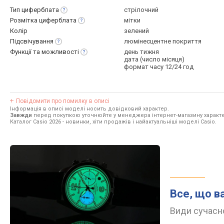
Тип
циферблата
стрілочний
Розмітка
циферблата
мітки
Колір
зелений
Підсвічування
люмінесцентне покриття
Функції та
можливості
день тижня
дата (число місяця)
формат часу 12/24 год
Повідомити про помилку в описі
Інформація в описі моделі носить довідковий характер.
Завжди
перед покупкою уточнюйте у менеджера інтернет-магазину характе
Каталог Casio 2026
- новинки, хіти продажів і найактуальніші моделі Casio.
Все, що в
Види сучасно