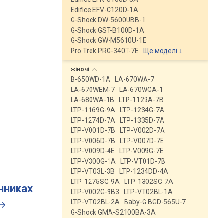
Edifice EFV-C120D-1A
G-Shock DW-5600UBB-1
G-Shock GST-B100D-1A
G-Shock GW-M5610U-1E
Pro Trek PRG-340T-7E
Ще моделі
↓
жіночі
B-650WD-1A
LA-670WA-7
LA-670WEM-7
LA-670WGA-1
LA-680WA-1B
LTP-1129A-7B
LTP-1169G-9A
LTP-1234G-7A
LTP-1274D-7A
LTP-1335D-7A
LTP-V001D-7B
LTP-V002D-7A
LTP-V006D-7B
LTP-V007D-7E
LTP-V009D-4E
LTP-V009G-7E
LTP-V300G-1A
LTP-VT01D-7B
LTP-VT03L-3B
LTP-1234DD-4A
LTP-1275SG-9A
LTP-1302SG-7A
инниках
LTP-V002G-9B3
LTP-VT02BL-1A
LTP-VT02BL-2A
Baby-G BGD-565U-7
G-Shock GMA-S2100BA-3A