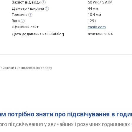
Захист від
води
50 WR / 5 ATM
Діаметр /
ширина
44 мм
Товщина
10.4 мм
Вага
129 г
Офіційний сайт
casio.com
Дата додавання на E-Katalog
жовтень 2024
ристики і комплектацію товару
ам потрібно знати про підсвічування в год
го підсвічування у звичайних і розумних годинниках