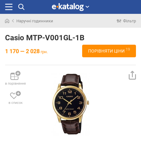
Наручні годинники
Фільтр
Шукали
раніше
Casio MTP-V001GL-1B
19
1 170 — 2 028
ПОРІВНЯТИ ЦІНИ
грн.
в порівняння
в список