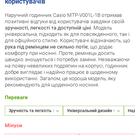
користувачів
Наручний годинник Casio MTP-V001L-1B отримав
позитивні відгуки від користувачів завдяки своїй
зручності, легкості та доступній ціні
. Модель
універсальна, підходить як для повсякденного, так і
для офіційного стилю. Користувачі відзначають, що
рука під ремінцем не сильно потіє
, що додає
комфорту при носінні. Проте, ремінець досить
швидко зношується і потребує заміни. Незважаючи
на появу невеликих подряпин на корпусі, годинник
добре виглядає і надійно працює в щоденному
використанні. Загалом, це хороша модель, яку
рекомендують для щоденного носіння.
Переваги
Зручність та легкість
Універсальний дизайн
Над
1
1
Мінуси