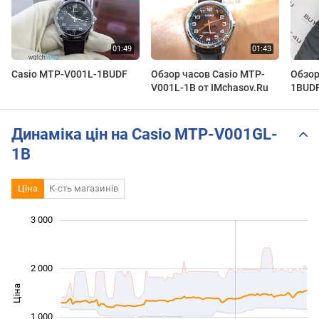
Casio MTP-V001L-1BUDF
Обзор часов Casio MTP-
Обзор
V001L-1B от IMchasov.Ru
1BUDF
Динаміка цін на Casio MTP-V001GL-
1B
Ціна
К-сть магазинів
3 000
 000
 000
 500
 000
-500
500
2 000
Ціна
1 000
1 000