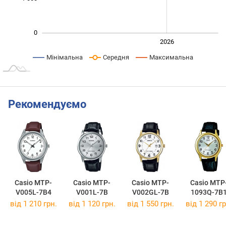
0
2024
2025
2028
2026
L
Мінімальна
Середня
Максимальна
Рекомендуємо
Casio MTP-
Casio MTP-
Casio MTP-
Casio MTP
V005L-7B4
V001L-7B
V002GL-7B
1093Q-7B
від 1 210 грн.
від 1 120 грн.
від 1 550 грн.
від 1 290 гр