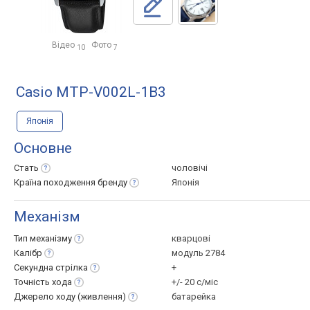
Відео
Фото
10
7
Casio MTP-V002L-1B3
Японія
Основне
Стать
чоловічі
Країна походження
бренду
Японія
Механізм
Тип
механізму
кварцові
Калібр
модуль 2784
Секундна
стрілка
+
Точність
хода
+/- 20 с/міс
Джерело ходу
(живлення)
батарейка