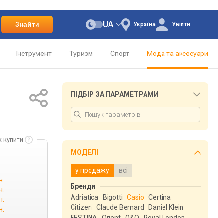
UA
Знайти
Україна
Увійти
Інструмент
Туризм
Спорт
Мода та аксесуари
ПІДБІР ЗА ПАРАМЕТРАМИ
к купити
МОДЕЛІ
у продажу
всі
н.
Бренди
н.
Adriatica
Bigotti
Casio
Certina
н.
Citizen
Claude Bernard
Daniel Klein
н.
FESTINA
Orient
Q&Q
Royal London