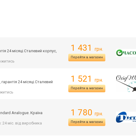
1 431
грн.
тія 24 місяці.Сталевий корпус,
Перейти в магазин
ржитись
1 521
грн.
 гарантія 24 місяці.Сталевий
Перейти в магазин
житись
1 780
ndard Analogue. Країна
грн.
Перейти в магазин
: 24 міс. від виробника