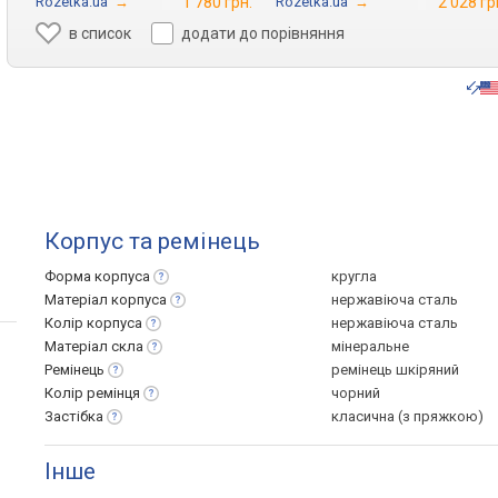
Rozetka.ua
→
1 780 грн.
Rozetka.ua
→
2 028 гр
в список
додати до порівняння
Корпус та ремінець
Форма
корпуса
кругла
Матеріал
корпуса
нержавіюча сталь
Колір
корпуса
нержавіюча сталь
Матеріал
скла
мінеральне
Ремінець
ремінець шкіряний
Колір
ремінця
чорний
Застібка
класична (з пряжкою)
Інше