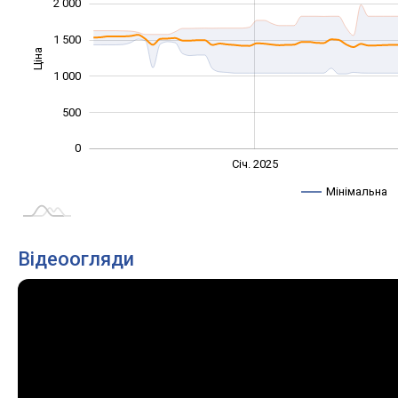
2 000
1 500
Ціна
1 000
1 000
500
0
Січ. 2027
Лип.
Січ. 2025
L
Мінімальна
Відеоогляди