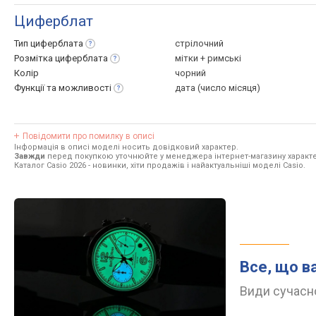
Циферблат
Тип
циферблата
стрілочний
Розмітка
циферблата
мітки + римські
Колір
чорний
Функції та
можливості
дата (число місяця)
Повідомити про помилку в описі
Інформація в описі моделі носить довідковий характер.
Завжди
перед покупкою уточнюйте у менеджера інтернет-магазину характе
Каталог Casio 2026
- новинки, хіти продажів і найактуальніші моделі Casio.
Все, що в
Види сучасно