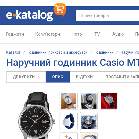
Гаджети
Комп'ютери
Фото
TV
Аудіо
П
Каталог
/
Годинники, прикраси й аксесуари
/
Годинники
/
Наручні г
Наручний годинник Casio M
ДЕ КУПИТИ
ОПИС
ВІДГУКИ
ПОСТАВИТИ ЗА
16