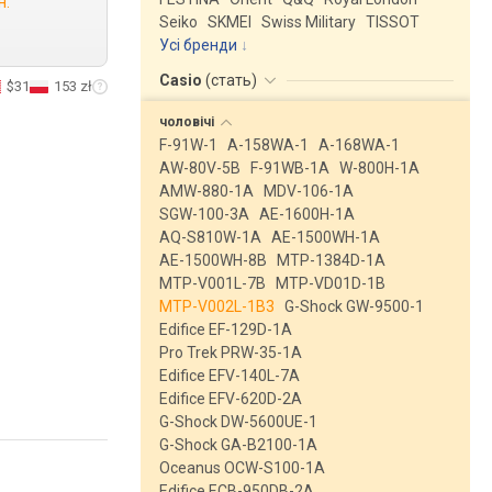
н.
Seiko
SKMEI
Swiss Military
TISSOT
Усі бренди
Casio
(
стать
)
$31
153 zł
чоловічі
F-91W-1
A-158WA-1
A-168WA-1
AW-80V-5B
F-91WB-1A
W-800H-1A
AMW-880-1A
MDV-106-1A
SGW-100-3A
AE-1600H-1A
AQ-S810W-1A
AE-1500WH-1A
AE-1500WH-8B
MTP-1384D-1A
MTP-V001L-7B
MTP-VD01D-1B
MTP-V002L-1B3
G-Shock GW-9500-1
Edifice EF-129D-1A
Pro Trek PRW-35-1A
Edifice EFV-140L-7A
Edifice EFV-620D-2A
G-Shock DW-5600UE-1
G-Shock GA-B2100-1A
Oceanus OCW-S100-1A
Edifice ECB-950DB-2A