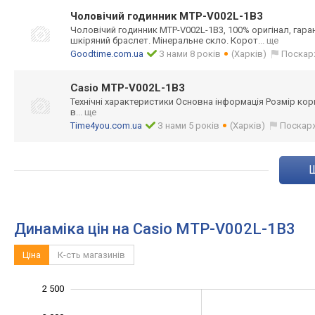
Чоловічий годинник MTP-V002L-1B3
Чоловічий годинник MTP-V002L-1B3, 100% оригінал, гаран
шкіряний браслет. Мінеральне скло. Корот
... ще
Goodtime.com.ua
З нами 8 років
(Харків)
Поскар
Casio MTP-V002L-1B3
Технічні характеристики Основна інформація Розмір корпус
в
... ще
Time4you.com.ua
З нами 5 років
(Харків)
Поскар
Динаміка цін на Casio MTP-V002L-1B3
Ціна
К-сть магазинів
2 500
-1 000
3 000
-500