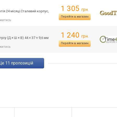
1 305
грн.
тія 24 місяці.Сталевий корпус,
Перейти в магазин
житись
1 240
грн.
у (Д × Ш × В) 44 × 37 × 9,6 мм
Перейти в магазин
житись
ще
11
пропозицій