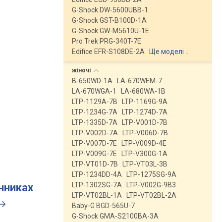
G-Shock DW-5600UBB-1
G-Shock GST-B100D-1A
G-Shock GW-M5610U-1E
Pro Trek PRG-340T-7E
Edifice EFR-S108DE-2A
Ще моделі
↓
жіночі
B-650WD-1A
LA-670WEM-7
LA-670WGA-1
LA-680WA-1B
LTP-1129A-7B
LTP-1169G-9A
LTP-1234G-7A
LTP-1274D-7A
LTP-1335D-7A
LTP-V001D-7B
LTP-V002D-7A
LTP-V006D-7B
LTP-V007D-7E
LTP-V009D-4E
LTP-V009G-7E
LTP-V300G-1A
LTP-VT01D-7B
LTP-VT03L-3B
LTP-1234DD-4A
LTP-1275SG-9A
LTP-1302SG-7A
LTP-V002G-9B3
инниках
LTP-VT02BL-1A
LTP-VT02BL-2A
Baby-G BGD-565U-7
G-Shock GMA-S2100BA-3A