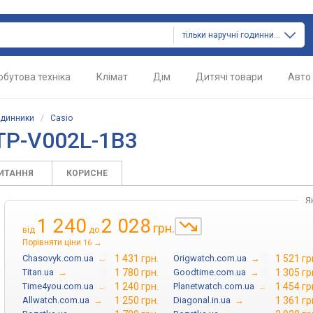
тільки наручні годинники
обутова техніка
Клімат
Дім
Дитячі товари
Авто
одинники
/
Casio
TP-V002L-1B3
ПИТАННЯ
КОРИСНЕ
Я
1 240
2 028
грн.
від
до
Порівняти ціни
→
16
Chasovyk.com.ua
→
1 431 грн.
Origwatch.com.ua
→
1 521 гр
Titan.ua
→
1 780 грн.
Goodtime.com.ua
→
1 305 гр
Time4you.com.ua
→
1 240 грн.
Planetwatch.com.ua
→
1 454 гр
Allwatch.com.ua
→
1 250 грн.
Diagonal.in.ua
→
1 361 гр