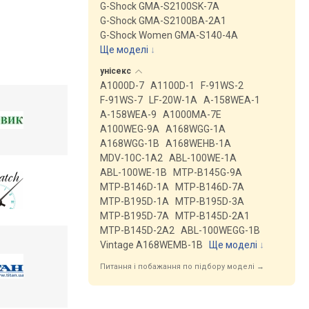
G-Shock GMA-S2100SK-7A
G-Shock GMA-S2100BA-2A1
G-Shock Women GMA-S140-4A
Ще моделі
↓
унісекс
A1000D-7
A1100D-1
F-91WS-2
F-91WS-7
LF-20W-1A
A-158WEA-1
A-158WEA-9
A1000MA-7E
A100WEG-9A
A168WGG-1A
A168WGG-1B
A168WEHB-1A
MDV-10C-1A2
ABL-100WE-1A
ABL-100WE-1B
MTP-B145G-9A
MTP-B146D-1A
MTP-B146D-7A
MTP-B195D-1A
MTP-B195D-3A
MTP-B195D-7A
MTP-B145D-2A1
MTP-B145D-2A2
ABL-100WEGG-1B
Vintage A168WEMB-1B
Ще моделі
↓
Питання і побажання по підбору моделі →