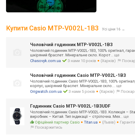
Купити Casio MTP-V002L-1B3
Усі ціни 16
→
Чоловічий годинник MTP-V002L-1B3
Чоловічий годинник MTP-V002L-1B3, 100% оригінал, гаран
шкіряний браслет. Мінеральне скло. Корот
... ще
Chasovyk.com.ua
З нами 10 років
(Харків)
Поска
Чоловічий годинник Casio MTP-V002L-1B3
Чоловічий годинник Casio MTP-V002L-1B3, 100% оригінал,
корпус, шкіряний браслет. Мінеральне скло.
... ще
Origwatch.com.ua
З нами 5 років
(Харків)
Поскар
Годинник Casio MTP-V002L-1B3UDF
Чоловічий годинник Casio MTP-V002L-1B3. Колекція – Sta
виробник – Китай. Тип індикації – стрілочна. Мех
... ще
Офіційний партнер Casio
Titan.ua
(Львів)
Гарантія
Поскаржитись