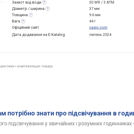
Захист від
води
30 WR / 3 ATM
Діаметр /
ширина
37 мм
Товщина
9.6 мм
Вага
44 г
Офіційний сайт
casio.com
Дата додавання на E-Katalog
липень 2024
ристики і комплектацію товару
ам потрібно знати про підсвічування в год
го підсвічування у звичайних і розумних годинниках