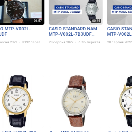
IO MTP-V002L-
CASIO STANDARD NAM
CASIO STA
UDF
MTP-V002L-7B3UDF
MTP-V002L
#casio #tvbtime
#casio #tvb
ресня 2022
8 192 перегляда
28 серпня 2022
7 395 переглядів
28 серпня 2022
#mtpv002
#mtpv002