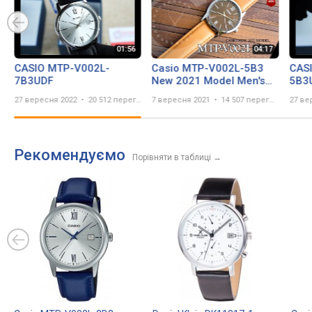
CASIO MTP-V002L-
Casio MTP-V002L-5B3
CAS
7B3UDF
New 2021 Model Men's
5B3
Analog Watch in Camel
27 вересня 2022
20 512 переглядів
7 вересня 2021
14 507 переглядів
27 ве
Brown Leather Strap
Рекомендуємо
Порівняти в таблиці
→