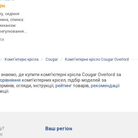
рн.
від 4 050 грн.
від 12 545 грн.
у, сидіння:
для персоналу, сидіння:
геймерське, сидіння:
нина, спинка:
50x49 см, тканина, спинка:
51.5x52.5 см, спинка: 
 механізм:
58 см, сітка, механізм:
механізм: хитання,
регулювання:
синхронний, регулювання:
регулювання: висоти
и, глибини,
висоти, глибини, жорсткості
глибини, жорсткості
яти
порівняти
порівняти
/
Комп'ютерні крісла
/
Cougar
/
Комп'ютерне крісло Cougar Overlord
и знаємо, де купити комп'ютерні крісла Cougar Overlord за
орівняння
комп'ютерних крісел, підбір моделей за
рмінів, огляди, інструкції,
рейтинг
товарів,
рекомендації
кції.
Ваш регіон
і?
r.