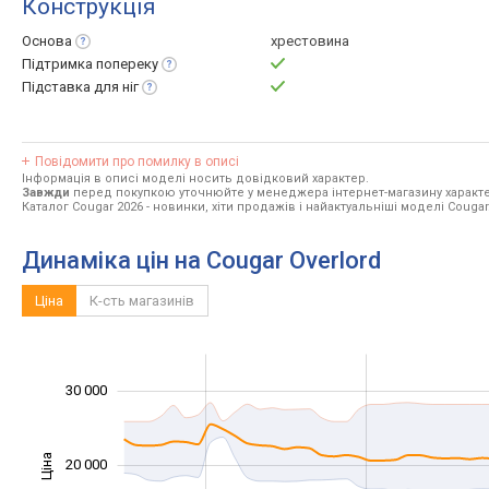
Конструкція
Основа
хрестовина
Підтримка
попереку
Підставка для
ніг
Повідомити про помилку в описі
Інформація в описі моделі носить довідковий характер.
Завжди
перед покупкою уточнюйте у менеджера інтернет-магазину характе
Каталог Cougar 2026
- новинки, хіти продажів і найактуальніші моделі Cougar
Динаміка цін на Cougar Overlord
Ціна
К-сть магазинів
-10 000
-20 000
50 000
40 000
-5 000
5 000
0
30 000
Ціна
20 000
10 000