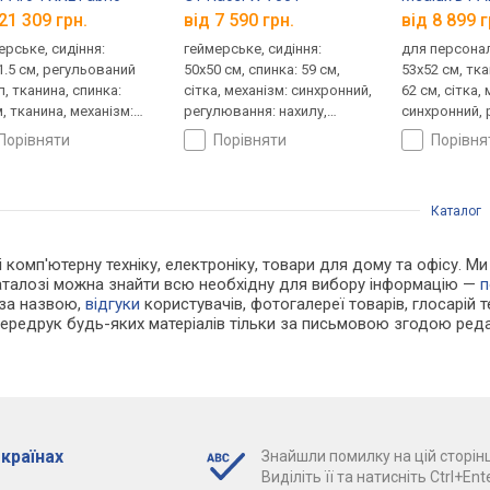
21 309 грн.
від 7 590 грн.
від 8 899 г
ерське, сидіння:
геймерське, сидіння:
для персонал
1.5 см, регульований
50x50 см, спинка: 59 см,
53x52 см, тка
л, тканина, спинка:
сітка, механізм: синхронний,
62 см, сітка,
, тканина, механізм:
регулювання: нахилу,
синхронний, 
ронний, регулювання:
висоти, жорсткості
нахилу, висот
порівняти
порівняти
порівн
лу, висоти, глибини,
жорсткості
ткості
Каталог
і комп'ютерну техніку, електроніку, товари для дому та офісу. М
каталозі можна знайти всю необхідну для вибору інформацію —
п
 за назвою,
відгуки
користувачів, фотогалереї товарів, глосарій те
Передрук будь-яких матеріалів тільки за письмовою згодою реда
 країнах
Знайшли помилку на цій сторінц
Виділіть її та натисніть Ctrl+Ente