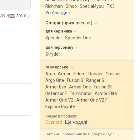
Richman
Sihoo
Special4you
ТX3
Усі бренди
499 zł
303 £
Cougar
(
призначення
)
для
керівника
Speeder
Speeder One
для
персоналу
Stryder
геймерське
Argo
Armor
Fidom
Ranger
Crosser
Argo One
Fusion S
Ranger S
Armor Evo
Armor One
Fusion SF
Defensor F
Terminator
Armor Elite
Armor One V2
Armor One V2 F
Explore Royal F
Немає в продажу
Overlord
Ще моделі
↓
Питання і побажання по підбору моделі →