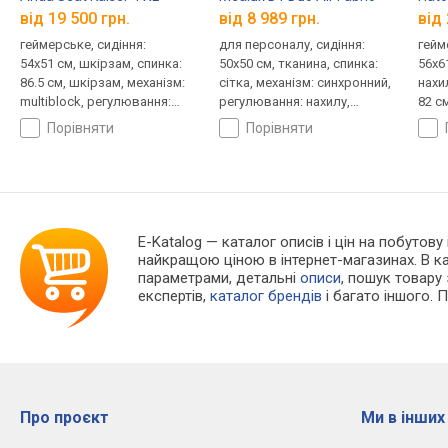
від 19 500 грн.
від 8 989 грн.
від 
геймерське, сидіння:
для персоналу, сидіння:
гейм
54x51 см, шкірзам, спинка:
50x50 см, тканина, спинка:
56x6
86.5 см, шкірзам, механізм:
сітка, механізм: синхронний,
нахи
multiblock, регулювання:
регулювання: нахилу,
82 см
нахилу, висоти, жорсткості
висоти, глибини, жорсткості
синх
порівняти
порівняти
нахи
жорс
E-Katalog
— каталог описів і цін на побутову 
найкращою ціною в інтернет-магазинах. В 
параметрами, детальні
описи
, пошук товару
експертів,
каталог брендів
і багато іншого. 
Про проєкт
Ми в інших