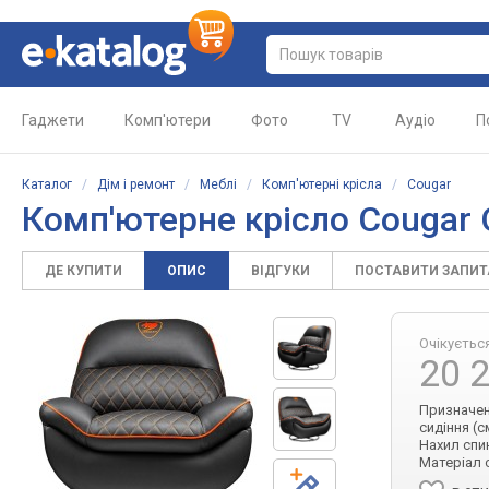
Гаджети
Комп'ютери
Фото
TV
Аудіо
П
Каталог
/
Дім і ремонт
/
Меблі
/
Комп'ютерні крісла
/
Cougar
Комп'ютерне крісло Cougar 
ДЕ КУПИТИ
ОПИС
ВІДГУКИ
ПОСТАВИТИ ЗАПИ
Очікуєтьс
20 
Призначенн
сидіння (с
Нахил спин
Матеріал 