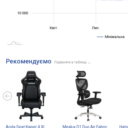
10 000
Січ. 2025
Жовт.
Квіт.
Лип.
L
Мінімальна
Рекомендуємо
Порівняти в таблиці
→
Anda Seat Kaiser 4 XL
Mealux D1 Duo Air Fabric
Hato