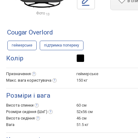
в сп
Фото
13
Cougar Overlord
геймерське
підтримка попереку
Колір
Призначення
геймерське
Макс. вага
користувача
150 кг
Розміри і вага
Висота
спинки
60 см
Розміри сидіння
(ШхГ)
52x56 см
Висота
сидіння
46 см
Вага
51.5 кг