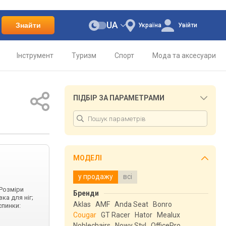
UA
Знайти
Україна
Увійти
Інструмент
Туризм
Спорт
Мода та аксесуари
ПІДБІР ЗА ПАРАМЕТРАМИ
МОДЕЛІ
у продажу
всі
 Розміри
Бренди
ка для ніг;
Aklas
AMF
Anda Seat
Bonro
спинки:
Cougar
GT Racer
Hator
Mealux
Noblechairs
Nowy Styl
OfficePro