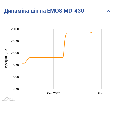
Динаміка цін на EMOS MD-430
2 100
 750
 800
 150
2 050
Середня ціна
2 000
1 850
1 950
1 900
1 850
Січ. 2027
Лип.
Січ. 2026
Лип.
L