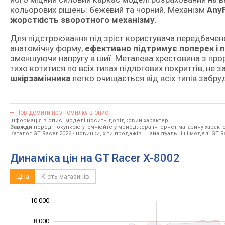
кольорових рішень: бежевий та чорний. Механізм
AnyF
жорсткість зворотного механізму
.
Для підстроювання під зріст користувача передбаче
анатомічну форму,
ефективно підтримує поперек і 
зменшуючи напругу в шиї. Металева хрестовина з пр
тихо котитися по всіх типах підлогових покриттів, не 
шкірзамінника
легко очищається від всіх типів забру
Повідомити про помилку в описі
Інформація в описі моделі носить довідковий характер.
Завжди
перед покупкою уточнюйте у менеджера інтернет-магазину характе
Каталог GT Racer 2026
- новинки, хіти продажів і найактуальніші моделі GT R
Динаміка цін на GT Racer X-8002
Ціна
К-сть магазинів
10 000
12 000
-4 000
-2 000
8 000