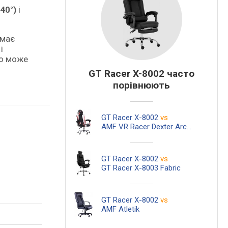
40°)
і
 має
і
сло може
GT Racer X-8002 часто
порівнюють
GT Racer X-8002
vs
AMF VR Racer Dexter Arcee
GT Racer X-8002
vs
GT Racer X-8003 Fabric
GT Racer X-8002
vs
AMF Atletik