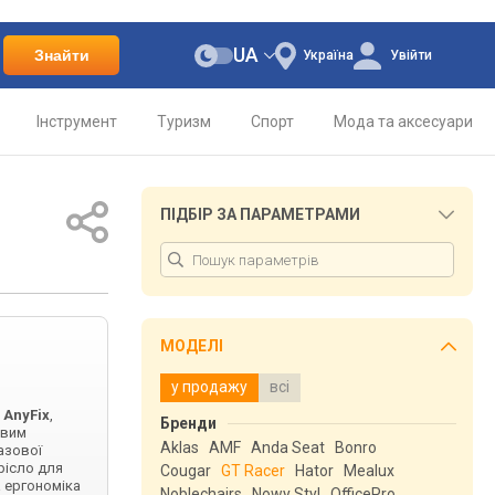
UA
Знайти
Україна
Увійти
Інструмент
Туризм
Спорт
Мода та аксесуари
ПІДБІР ЗА ПАРАМЕТРАМИ
МОДЕЛІ
у продажу
всі
м
AnyFix
,
Бренди
овим
Aklas
AMF
Anda Seat
Bonro
азової
рісло для
Cougar
GT Racer
Hator
Mealux
 ергономіка
Noblechairs
Nowy Styl
OfficePro