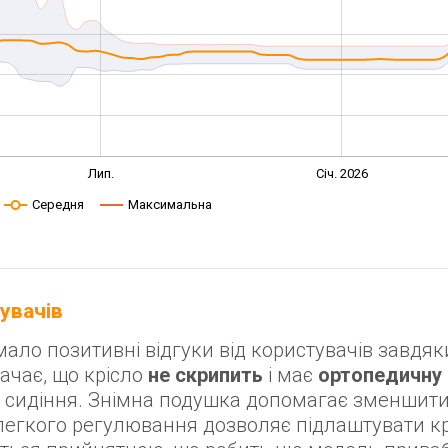
Лип.
Січ. 2026
Середня
Максимальна
тувачів
мало позитивні відгуки від користувачів завдя
начає, що крісло
не скрипить
і має
ортопедичну 
о сидіння. Знімна подушка допомагає зменшит
легкого регулювання дозволяє підлаштувати кр