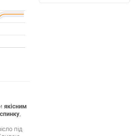
ки
якісним
спинку
,
и
ісло під