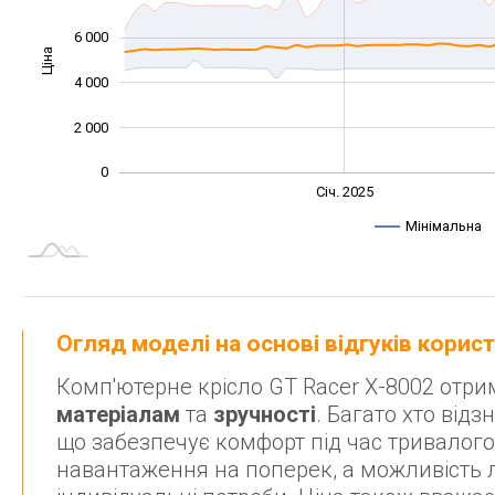
6 000
Ціна
10 000
4 000
2 000
0
Жовт.
Жовт.
Лип.
Квіт.
Квіт.
Лип.
Січ. 2025
L
Мінімальна
Огляд моделі на основі відгуків корис
Комп'ютерне крісло GT Racer X-8002 отри
матеріалам
та
зручності
. Багато хто відз
що забезпечує комфорт під час тривалог
навантаження на поперек, а можливість 