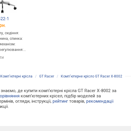
522-1
Cougar Argo One
GT Racer B-541F
рн.
від 12 573 грн.
від 9 500 грн.
у, сидіння:
геймерське, сидіння:
для керівника, сидінн
нина, спинка:
51.5x52.5 см, спинка: сітка,
50x50 см, спинка: 75 с
 механізм:
механізм: хитання,
сітка, механізм: синх
регулювання:
регулювання: висоти,
регулювання: нахилу,
ини, жорсткості
глибини, жорсткості
висоти, жорсткості
яти
порівняти
порівняти
/
Комп'ютерні крісла
/
GT Racer
/
Комп'ютерне крісло GT Racer X-8002
и знаємо, де купити комп'ютерні крісла GT Racer X-8002 за
орівняння
комп'ютерних крісел, підбір моделей за
рмінів, огляди, інструкції,
рейтинг
товарів,
рекомендації
кції.