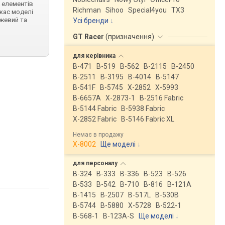
 елементів
Richman
Sihoo
Special4you
ТX3
ркас моделі
ежевий та
Усі бренди
GT Racer
(
призначення
)
для
керівника
B-471
B-519
B-562
B-2115
B-2450
B-2511
B-3195
B-4014
B-5147
B-541F
B-5745
X-2852
X-5993
B-6657A
X-2873-1
B-2516 Fabric
B-5144 Fabric
B-5938 Fabric
X-2852 Fabric
B-5146 Fabric XL
Немає в продажу
X-8002
Ще моделі
↓
для
персоналу
B-324
B-333
B-336
B-523
B-526
B-533
B-542
B-710
B-816
B-121A
B-1415
B-2507
B-517L
B-530B
B-5744
B-5880
X-5728
B-522-1
B-568-1
B-123A-S
Ще моделі
↓