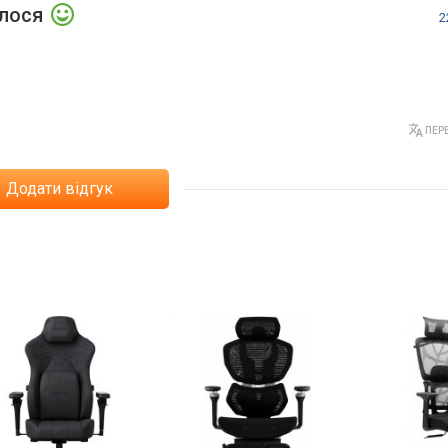
алося
2
ПЕРЕ
Додати відгук