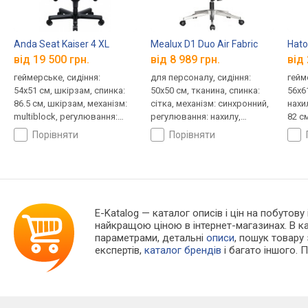
Anda Seat Kaiser 4 XL
Mealux D1 Duo Air Fabric
Hato
від 19 500 грн.
від 8 989 грн.
від 
геймерське, сидіння:
для персоналу, сидіння:
гейм
54x51 см, шкірзам, спинка:
50x50 см, тканина, спинка:
56x6
86.5 см, шкірзам, механізм:
сітка, механізм: синхронний,
нахи
multiblock, регулювання:
регулювання: нахилу,
82 см
нахилу, висоти, жорсткості
висоти, глибини, жорсткості
синх
порівняти
порівняти
нахи
жорс
E-Katalog
— каталог описів і цін на побутову
найкращою ціною в інтернет-магазинах. В 
параметрами, детальні
описи
, пошук товару
експертів,
каталог брендів
і багато іншого. 