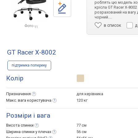
роблять цю модель хо
крісла GT Racer X-800
розрахований на вагу 
чорний.
...
в список
д
Фото
11
GT Racer X-8002
підтримка попереку
Колір
Призначення
для керівника
Макс. вага
користувача
120 кг
Розміри і вага
Висота
спинки
77 см
Ширина спинки у
плечах
56 см