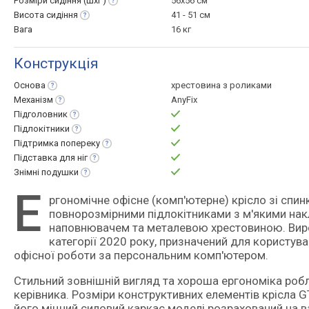
Розміри сидіння
(ШхГ)
56x56 см
Висота
сидіння
41 - 51 см
Вага
16 кг
Конструкція
Основа
хрестовина з роликами
Механізм
AnyFix
Підголовник
Підлокітники
Підтримка
попереку
Підставка для
ніг
Знімні
подушки
Е
ргономічне офісне (комп'ютерне) крісло зі сп
повнорозмірними підлокітниками з м'якими накл
наповнювачем та металевою хрестовиною. Вироб
категорії 2020 року, призначений для користув
офісної роботи за персональним комп'ютером.
Стильний зовнішній вигляд та хороша ергономіка роб
керівника. Розміри конструктивних елементів крісла 
його міцний силовий каркас моделі розрахований на в