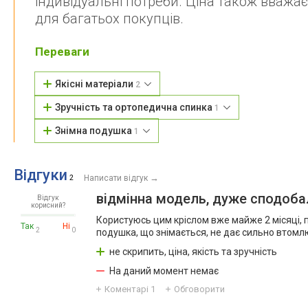
індивідуальні потреби. Ціна також вваж
для багатьох покупців.
Переваги
Якісні матеріали
2
Зручність та ортопедична спинка
1
Знімна подушка
1
Відгуки
→
2
Написати відгук
відмінна модель, дуже сподоб
Відгук
корисний?
Користуюсь цим кріслом вже майже 2 місяці, 
Так
Ні
2
0
подушка, що знімається, не дає сильно втомлю
не скрипить, ціна, якість та зручність
На даний момент немає
Коментарі
1
Обговорити