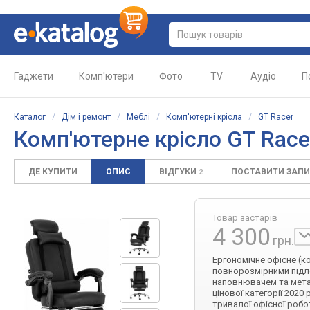
Гаджети
Комп'ютери
Фото
TV
Аудіо
П
Каталог
/
Дім і ремонт
/
Меблі
/
Комп'ютерні крісла
/
GT Racer
Комп'ютерне крісло GT Race
ДЕ КУПИТИ
ОПИС
ВІДГУКИ
ПОСТАВИТИ ЗАП
2
Товар застарів
4 300
грн.
Ергономічне офісне (к
повнорозмірними підло
наповнювачем та мета
цінової категорії 202
тривалої офісної робо