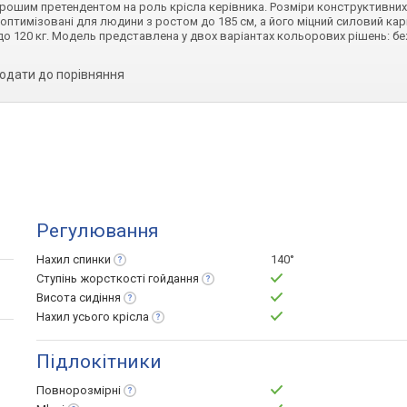
рошим претендентом на роль крісла керівника. Розміри конструктивних
2 оптимізовані для людини з ростом до 185 см, а його міцний силовий ка
до 120 кг. Модель представлена у двох варіантах кольорових рішень: б
одати до порівняння
Регулювання
Нахил
спинки
140°
Ступінь жорсткості
гойдання
Висота
сидіння
Нахил усього
крісла
Підлокітники
Повнорозмірні