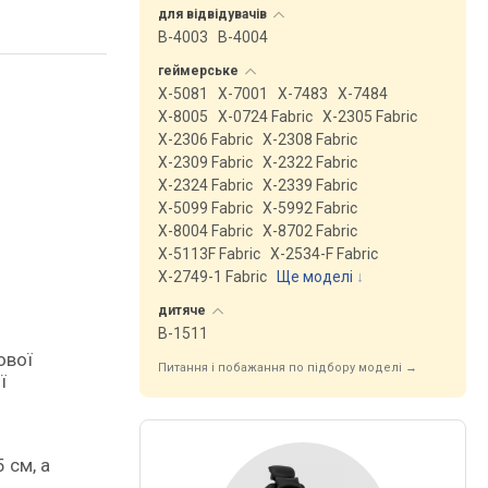
для
відвідувачів
B-4003
B-4004
геймерське
X-5081
X-7001
X-7483
X-7484
X-8005
X-0724 Fabric
X-2305 Fabric
X-2306 Fabric
X-2308 Fabric
X-2309 Fabric
X-2322 Fabric
X-2324 Fabric
X-2339 Fabric
X-5099 Fabric
X-5992 Fabric
X-8004 Fabric
X-8702 Fabric
X-5113F Fabric
X-2534-F Fabric
X-2749-1 Fabric
Ще моделі
↓
дитяче
B-1511
ової
Питання і побажання по підбору моделі →
ї
 см, а