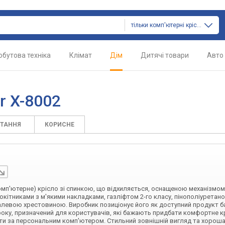
тільки комп'ютерні крісла
обутова техніка
Клімат
Дім
Дитячі товари
Авто
r X-8002
ИТАННЯ
КОРИСНЕ
омп'ютерне) крісло зі спинкою, що відхиляється, оснащеною механізмо
кітниками з м'якими накладками, газліфтом 2-го класу, пінополіуретан
левою хрестовиною. Виробник позиціонує його як доступний продукт б
0 року, призначений для користувачів, які бажають придбати комфортне к
ти за персональним комп'ютером. Стильний зовнішній вигляд та хороша