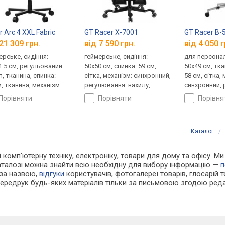
r Arc 4 XXL Fabric
GT Racer X-7001
GT Racer B-
21 309 грн.
від 7 590 грн.
від 4 050 г
ерське, сидіння:
геймерське, сидіння:
для персонал
1.5 см, регульований
50x50 см, спинка: 59 см,
50x49 см, тка
л, тканина, спинка:
сітка, механізм: синхронний,
58 см, сітка,
, тканина, механізм:
регулювання: нахилу,
синхронний, 
ронний, регулювання:
висоти, жорсткості
висоти, глиб
порівняти
порівняти
порівн
лу, висоти, глибини,
ткості
Каталог
 і комп'ютерну техніку, електроніку, товари для дому та офісу. М
каталозі можна знайти всю необхідну для вибору інформацію —
п
 за назвою,
відгуки
користувачів, фотогалереї товарів, глосарій те
Передрук будь-яких матеріалів тільки за письмовою згодою реда