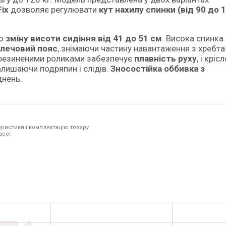
ix
дозволяє регулювати
кут нахилу спинки (від 90 до 1
но
зміну висоти сидіння від 41 до 51 см
. Висока спинка
плечовий пояс
, знімаючи частину навантаження з хребта 
орезиненими роликами забезпечує
плавність руху
, і крі
залишаючи подряпин і слідів.
Зносостійка оббивка з
днень.
ристики і комплектацію товару
acer.