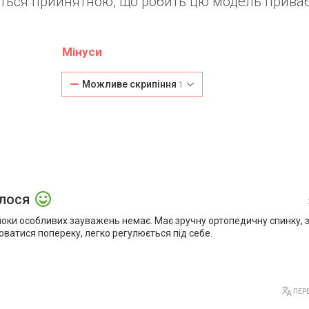
ається прийнятною, що робить цю модель прив
Мінуси
Можливе скрипіння
1
алося
поки особливих зауважень немає. Має зручну ортопедичну спинку, з
ватися попереку, легко регулюється під себе.
ПЕРЕ