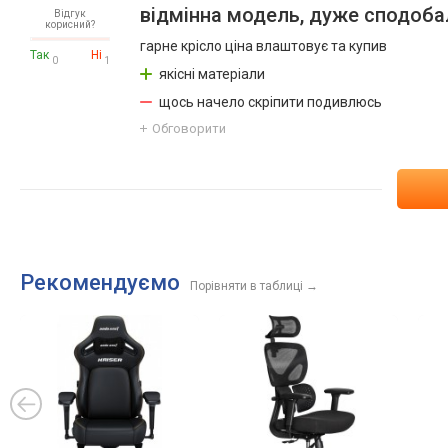
відмінна модель, дуже сподоб
Відгук
корисний?
гарне крісло ціна влаштовує та купив
Так
Ні
0
1
якісні матеріали
щось начело скріпити подивлюсь
Обговорити
Рекомендуємо
Порівняти в таблиці
→