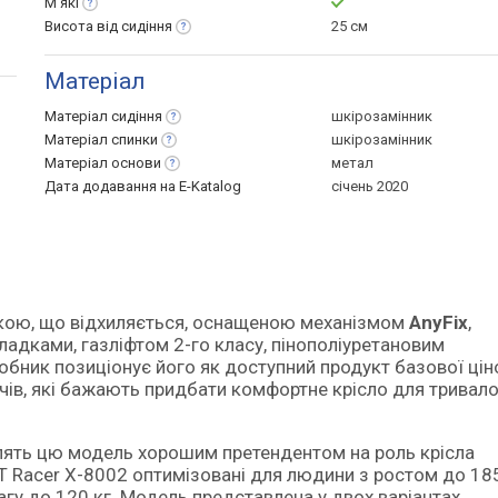
М'які
Висота від
сидіння
25 см
Матеріал
Матеріал
сидіння
шкірозамінник
Матеріал
спинки
шкірозамінник
Матеріал
основи
метал
Дата додавання на E-Katalog
січень 2020
инкою, що відхиляється, оснащеною механізмом
AnyFix
,
адками, газліфтом 2-го класу, пінополіуретановим
ник позиціонує його як доступний продукт базової цін
ачів, які бажають придбати комфортне крісло для тривало
лять цю модель хорошим претендентом на роль крісла
GT Racer X-8002 оптимізовані для людини з ростом до 185
агу до 120 кг. Модель представлена у двох варіантах