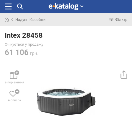
Надувні басейни
Фільтр
Шукали
раніше
Intex 28458
Очікується у продажу
61 106
грн.
в порівняння
в список