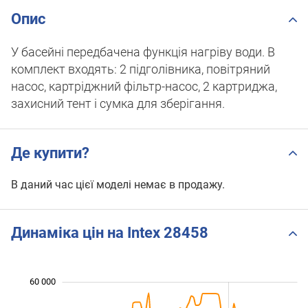
Опис
У басейні передбачена функція нагріву води. В
комплект входять: 2 підголівника, повітряний
насос, картріджний фільтр-насос, 2 картриджа,
захисний тент і сумка для зберігання.
Де купити?
В даний час цієї моделі немає в продажу.
Динаміка цін на Intex 28458
60 000
 000
 000
 000
 000
 000
 000
0