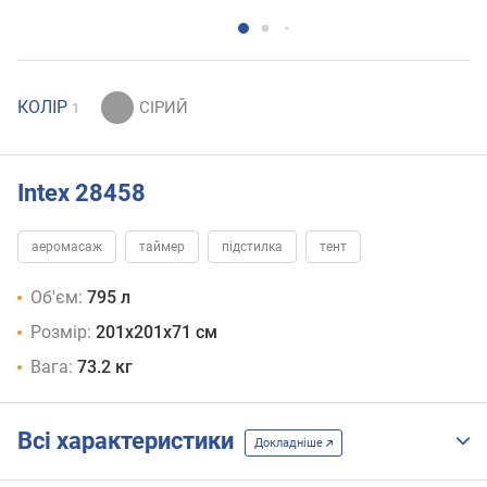
КОЛІР
1
Intex 28458
аеромасаж
таймер
підстилка
тент
Об'єм:
795 л
Розмір:
201х201х71 см
Вага:
73.2 кг
Всі характеристики
Докладніше