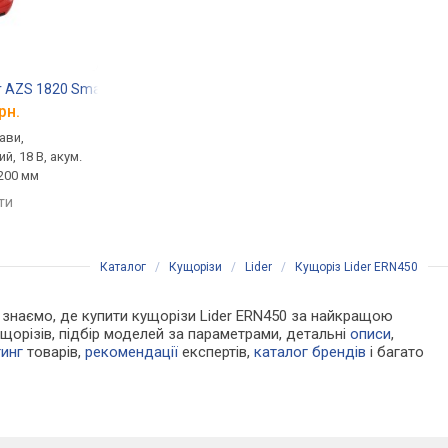
r AZS 1820 SmartLine Plus
Bosch EasyHedgeCut 45 0600847A05
Makita UM110DWYX
рн.
від 2 750 грн.
від 4 800 грн.
ави,
кущоріз, від мережі, 420 Вт,
для кущів/трави,
й, 18 В, акум.
шина 450 мм
акумуляторний, 18 В,
200 мм
1.5 Агод, акум. 1 шт.,
порівняти
200 мм
яти
порівняти
Каталог
/
Кущорізи
/
Lider
/
Кущоріз Lider ERN450
Ми знаємо, де купити кущорізи Lider ERN450 за найкращою
щорізів, підбір моделей за параметрами, детальні
описи
,
тинг
товарів,
рекомендації
експертів,
каталог брендів
і багато