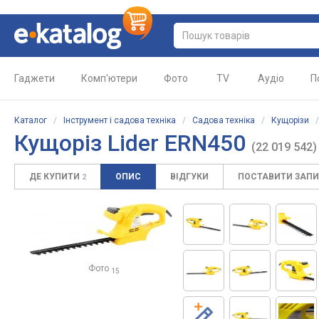
Гаджети
Комп'ютери
Фото
TV
Аудіо
П
Каталог
/
Інструмент і садова техніка
/
Садова техніка
/
Кущорізи
Кущоріз Lider ERN450
(22 019 542)
ДЕ КУПИТИ
ОПИС
ВІДГУКИ
ПОСТАВИТИ ЗАП
2
Фото
15