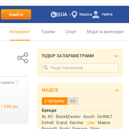
UA
Знайти
Україна
Увійти
Інструмент
Туризм
Спорт
Мода та аксесуари
ПІДБІР ЗА ПАРАМЕТРАМИ
к купити
МОДЕЛІ
у продажу
всі
1 398 грн.
Бренди
AL-KO
Black&Decker
Bosch
DeWALT
Einhell
Grand
Karcher
Lider
Makita
Procraft
Ryobi
Sequoia
Stiga