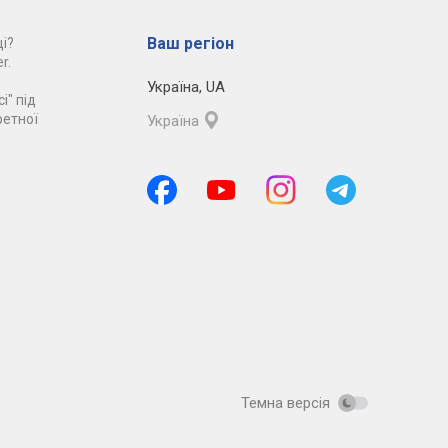
Ваш регіон
і?
r.
Україна
,
UA
і" під
ретної
Україна
Темна версія