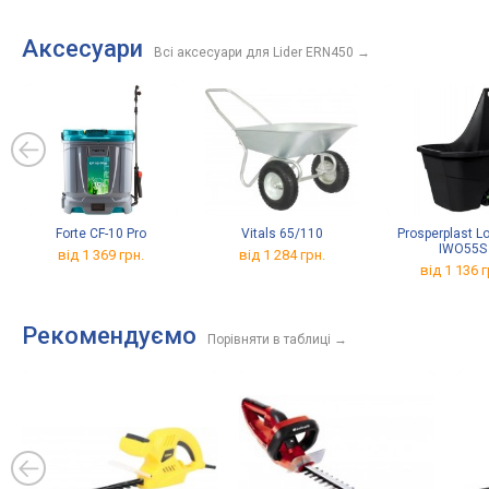
Аксесуари
Всі аксесуари для Lider ERN450
→
Forte CF-10 Pro
Vitals 65/110
Prosperplast 
IWO55S
від 1 369 грн.
від 1 284 грн.
від 1 136 г
Рекомендуємо
Порівняти в таблиці
→