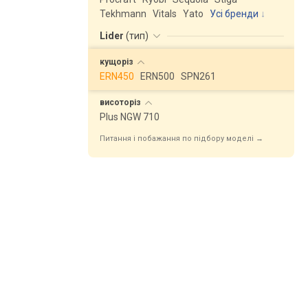
Tekhmann
Vitals
Yato
Усі бренди
Lider
(
тип
)
кущоріз
ERN450
ERN500
SPN261
висоторіз
Plus NGW 710
Питання і побажання по підбору моделі →