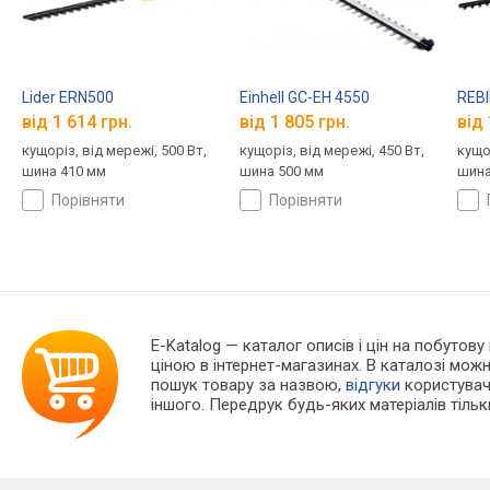
Lider ERN500
Einhell GC-EH 4550
REBI
від 1 614 грн.
від 1 805 грн.
від 
кущоріз, від мережі, 500 Вт,
кущоріз, від мережі, 450 Вт,
кущор
шина 410 мм
шина 500 мм
шина
порівняти
порівняти
E-Katalog
— каталог описів і цін на побутову
ціною в інтернет-магазинах. В каталозі мо
пошук товару за назвою,
відгуки
користувачі
іншого. Передрук будь-яких матеріалів тіль