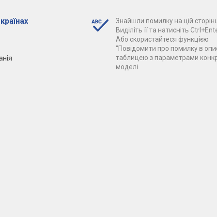
 країнах
Знайшли помилку на цій сторінц
Виділіть її та натисніть Ctrl+Ente
Або скористайтеся функцією
"Повідомити про помилку в опис
анія
таблицею з параметрами конк
моделі.