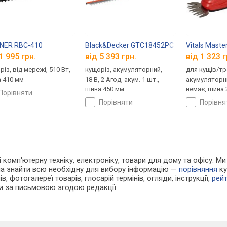
NER RBC-410
Black&Decker GTC18452PC
Vitals Maste
1 995 грн.
від 5 393 грн.
від 1 323 г
із, від мережі, 510 Вт,
кущоріз, акумуляторний,
для кущів/тр
 410 мм
18 В, 2 Агод, акум. 1 шт.,
акумуляторни
шина 450 мм
немає, шина 
порівняти
порівняти
порівн
 і комп'ютерну техніку, електроніку, товари для дому та офісу. 
жна знайти всю необхідну для вибору інформацію —
порівняння
ку
в, фотогалереї товарів, глосарій термінів, огляди, інструкції,
рей
ки за письмовою згодою редакції.