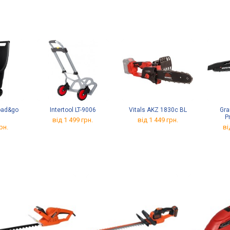
Load&go
Intertool LT-9006
Vitals AKZ 1830c BL
Gra
P
від 1 499 грн.
від 1 449 грн.
рн.
ві