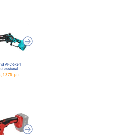
nd APC-6/2-1
Vitals AKZ 1815-2n
ARS 300L
rofessional
від 1 375 грн.
від 649 грн.
д 1 375 грн.