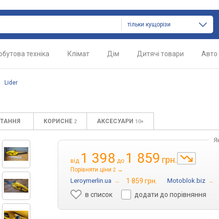
тільки кущорізи
обутова техніка
Клімат
Дім
Дитячі товари
Авто
/
Lider
ИТАННЯ
КОРИСНЕ
АКСЕСУАРИ
2
10+
Я
1 398
1 859
грн.
від
до
Порівняти ціни
→
2
Leroymerlin.ua
→
1 859 грн.
Motoblok.biz
→
в список
додати до порівняння