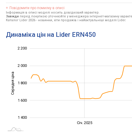
Повідомити про помилку в описі
Інформація в описі моделі носить довідковий характер.
Завжди
перед покупкою уточнюйте у менеджера інтернет-магазину характе
Каталог Lider 2026
- новинки, хіти продажів і найактуальніші моделі Lider.
Динаміка цін на Lider ERN450
1 200
1 300
1 500
1 700
2 400
1 000
2 200
2 000
Середня ціна
1 800
1 400
1 600
1 400
Січ. 2027
Лип.
Січ. 2025
L