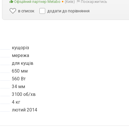
Офіційний партнер Metabo
(Київ)
Поскаржитись
в список
додати до порівняння
кущоріз
мережа
для кущів
650 мм
560 Вт
34 мм
3100 об/хв
4 кг
лютий 2014