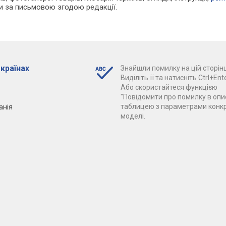
ки за письмовою згодою редакції.
 країнах
Знайшли помилку на цій сторінц
Виділіть її та натисніть Ctrl+Ente
Або скористайтеся функцією
"Повідомити про помилку в опис
анія
таблицею з параметрами конк
моделі.