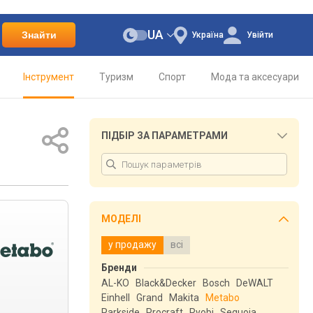
UA
Знайти
Україна
Увійти
Інструмент
Туризм
Спорт
Мода та аксесуари
ПІДБІР ЗА ПАРАМЕТРАМИ
МОДЕЛІ
у продажу
всі
Бренди
AL-KO
Black&Decker
Bosch
DeWALT
Einhell
Grand
Makita
Metabo
Parkside
Procraft
Ryobi
Sequoia