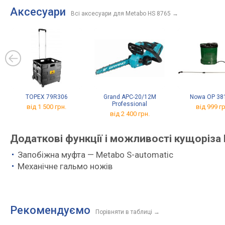
Аксесуари
Всі аксесуари для Metabo HS 8765
→
TOPEX 79R306
Grand APC-20/12M
Nowa OP 3
Professional
від 1 500 грн.
від 999 гр
від 2 400 грн.
Додаткові функції і можливості кущоріза
Запобіжна муфта — Metabo S-automatic
Механічне гальмо ножів
Рекомендуємо
Порівняти в таблиці
→