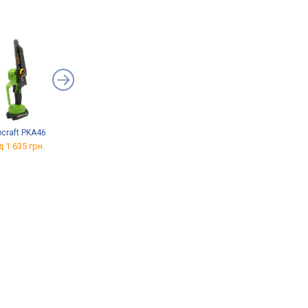
ocraft PKA46
Procraft ES16Li
Grunhelm GHS-16M
д 1 635 грн.
від 2 080 грн.
від 1 349 грн.