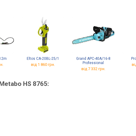
812m
Eltos CA-20BL-25/1
Grand APC-40A/16-8
Pr
Professional
н.
від 1 860 грн.
ві
від 7 332 грн.
 Metabo HS 8765: