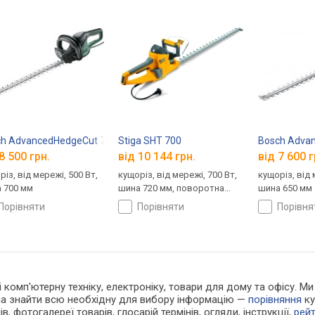
h AdvancedHedgeCut 70 06008C0903
Stiga SHT 700
Bosch Adva
8 500 грн.
від 10 144 грн.
від 7 600 г
із, від мережі, 500 Вт,
кущоріз, від мережі, 700 Вт,
кущоріз, від 
 700 мм
шина 720 мм, поворотна
шина 650 мм
рукоятка
порівняти
порівняти
порівн
 і комп'ютерну техніку, електроніку, товари для дому та офісу.
жна знайти всю необхідну для вибору інформацію —
порівняння
ку
в, фотогалереї товарів, глосарій термінів, огляди, інструкції,
рей