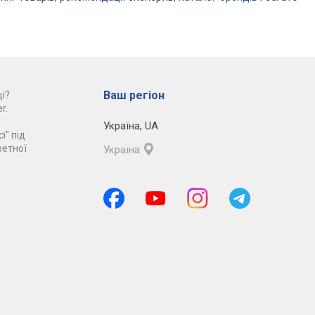
Ваш регіон
і?
r.
Україна
,
UA
і" під
ретної
Україна