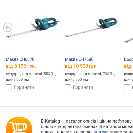
Makita UH6570
Makita UH7580
Bosc
від 8 136 грн.
від 10 500 грн.
від 
кущоріз, від мережі, 550 Вт,
кущоріз, від мережі, 700 Вт,
кущор
шина 650 мм
шина 750 мм
шина
порівняти
порівняти
E-Katalog
— каталог описів і цін на побутову
ціною в інтернет-магазинах. В каталозі мо
пошук товару за назвою,
відгуки
користувачі