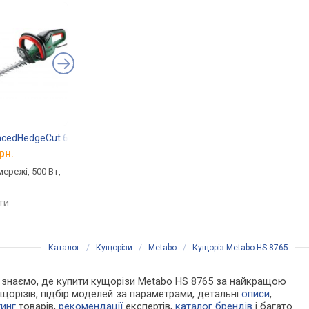
ncedHedgeCut 65 06008C0801
Metabo HS 65
Makita UH6580
рн.
від 9 249 грн.
від 13 873 грн.
мережі, 500 Вт,
кущоріз, від мережі, 450 Вт,
кущоріз, від мережі, 
шина 650 мм
шина 650 мм
яти
порівняти
порівняти
Каталог
/
Кущорізи
/
Metabo
/
Кущоріз Metabo HS 8765
 Ми знаємо, де купити кущорізи Metabo HS 8765 за найкращою
щорізів, підбір моделей за параметрами, детальні
описи
,
тинг
товарів,
рекомендації
експертів,
каталог брендів
і багато