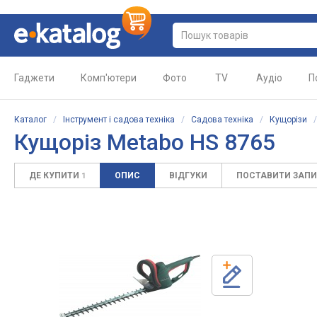
Гаджети
Комп'ютери
Фото
TV
Аудіо
П
Каталог
/
Інструмент і садова техніка
/
Садова техніка
/
Кущорізи
Кущоріз Metabo HS 8765
ДЕ КУПИТИ
ОПИС
ВІДГУКИ
ПОСТАВИТИ ЗАП
1