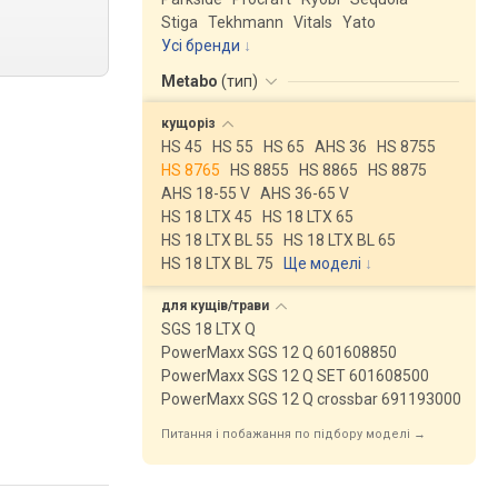
Stiga
Tekhmann
Vitals
Yato
Усі бренди
Metabo
(
тип
)
кущоріз
HS 45
HS 55
HS 65
AHS 36
HS 8755
HS 8765
HS 8855
HS 8865
HS 8875
AHS 18-55 V
AHS 36-65 V
HS 18 LTX 45
HS 18 LTX 65
HS 18 LTX BL 55
HS 18 LTX BL 65
HS 18 LTX BL 75
Ще моделі
↓
для
кущів/трави
SGS 18 LTX Q
PowerMaxx SGS 12 Q 601608850
PowerMaxx SGS 12 Q SET 601608500
PowerMaxx SGS 12 Q crossbar 691193000
Питання і побажання по підбору моделі →