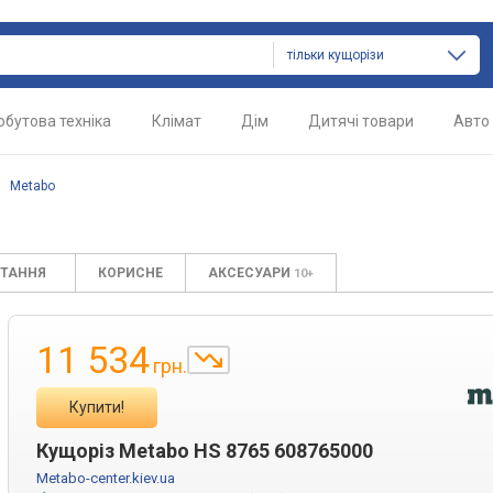
тільки кущорізи
обутова техніка
Клімат
Дім
Дитячі товари
Авто
/
Metabo
ИТАННЯ
КОРИСНЕ
АКСЕСУАРИ
10+
11 534
грн.
Купити!
Кущоріз Metabo HS 8765 608765000
Metabo-center.kiev.ua