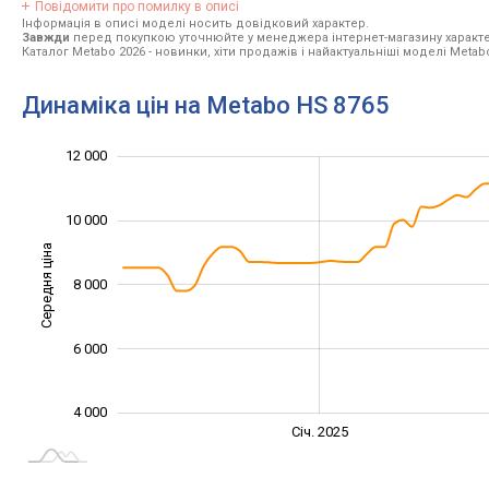
Повідомити про помилку в описі
Інформація в описі моделі носить довідковий характер.
Завжди
перед покупкою уточнюйте у менеджера інтернет-магазину характе
Каталог Metabo 2026
- новинки, хіти продажів і найактуальніші моделі Metab
Динаміка цін на Metabo HS 8765
14 000
3 000
5 000
7 000
2 000
0
12 000
10 000
Середня ціна
8 000
10 000
6 000
4 000
Січ. 2027
Лип.
Січ. 2025
L