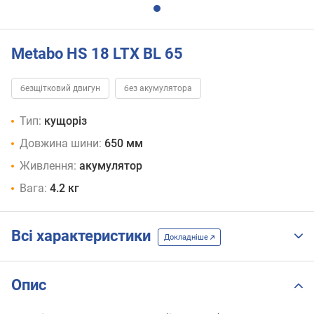
Metabo HS 18 LTX BL 65
безщітковий двигун
без акумулятора
Тип:
кущоріз
Довжина шини:
650 мм
Живлення:
акумулятор
Вага:
4.2 кг
Всі характеристики
Докладніше
Опис