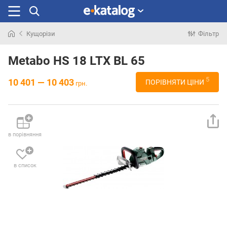
Кущорізи
Фільтр
Шукали
раніше
Metabo HS 18 LTX BL 65
5
10 401 — 10 403
ПОРІВНЯТИ ЦІНИ
грн.
в порівняння
в список