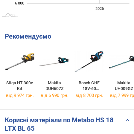
6 000
2024
2025
2028
2026
L
Рекомендуємо
Stiga HT 300e
Makita
Bosch GHE
Makita
Kit
DUH607Z
18V-60
UH009GZ
Professional
від 9 974 грн.
від 6 990 грн.
від 8 700 грн.
від 7 999 гр
06008C9000
Корисні матеріали по Metabo HS 18
LTX BL 65