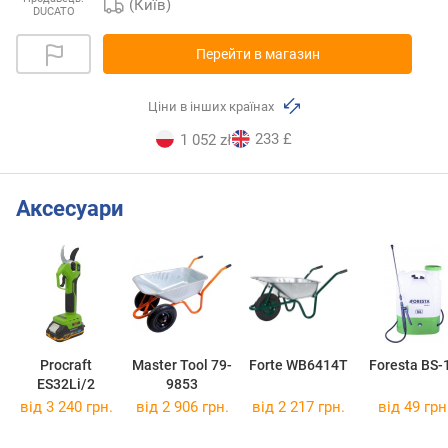
(Київ)
DUCATO
Перейти в магазин
Ціни в інших країнах
233 £
1 052 zł
Аксесуари
Procraft
Master Tool 79-
Forte WB6414T
Foresta BS-
ES32Li/2
9853
від 3 240 грн.
від 2 906 грн.
від 2 217 грн.
від 49 грн