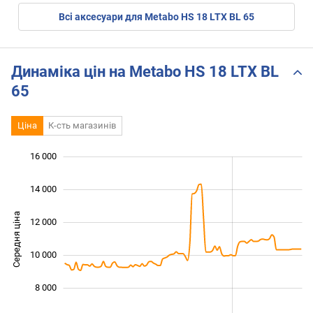
Всі аксесуари для Metabo HS 18 LTX BL 65
Динаміка цін на Metabo HS 18 LTX BL
65
Ціна
К-сть магазинів
16 000
 000
 000
 000
14 000
Середня ціна
12 000
10 000
10 000
8 000