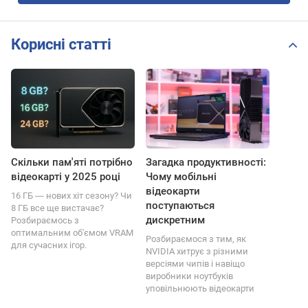
Корисні статті
Скільки пам'яті потрібно
Загадка продуктивності:
відеокарті у 2025 році
Чому мобільні
відеокарти
16 ГБ ― нових хіт сезону? Чи
поступаються
8 ГБ все ще вистачає?
дискретним
Розбираємось з
оптимальним об'ємом VRAM
Розбираємося з тим, як
для сучасних ігор.
NVIDIA хитрує з різними
версіями чипів і навіщо
виробники ноутбуків
уповільнюють відеокарти