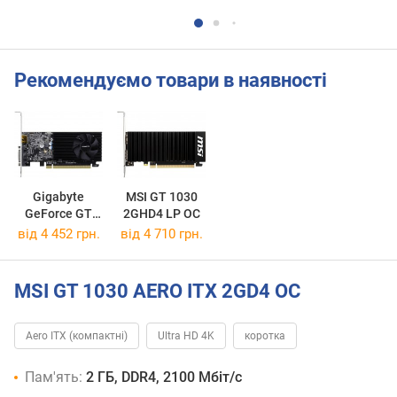
Рекомендуємо товари в наявності
Gigabyte
MSI GT 1030
GeForce GT
2GHD4 LP OC
1030 Low
від 4 452 грн.
від 4 710 грн.
Profile D4 2G
MSI GT 1030 AERO ITX 2GD4 OC
Aero ITX (компактні)
Ultra HD 4K
коротка
Пам'ять:
2 ГБ, DDR4, 2100 Мбіт/с