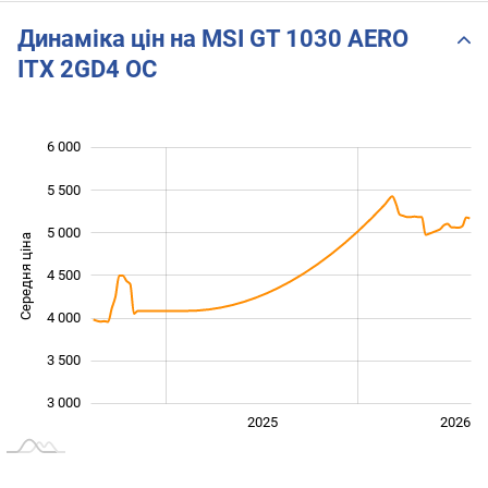
Динаміка цін на MSI GT 1030 AERO
ITX 2GD4 OC
6 000
 000
 500
 500
5 500
5 000
Середня ціна
4 500
3 000
4 000
3 500
3 000
2024
2027
2025
2026
L