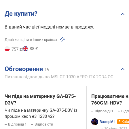
Де купити?
В даний час цієї моделі немає в продажу.
Дивіться ціни в інших країнах
88 £
757 zł
Обговорення
19
Питання-відповідь по MSI GT 1030 AERO ITX 2GD4 OC
Чи піде на материнку GA-B75-
Працюватиме н
D3V?
760GM-HDV?
Чи піде на материнку GA-B75-D3V із
Відповіді
Відп
1
процом xeon e3 1230 v2?
Валерій L
E-Kata
Відповіді
Відповісти
1
10 січня 2022,