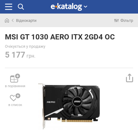
Відеокарти
Фільтр
Шукали
раніше
MSI GT 1030 AERO ITX 2GD4 OC
Очікується у продажу
5 177
грн.
в порівняння
в список