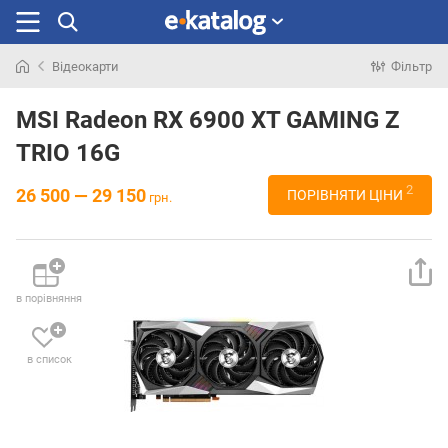
Відеокарти
Фільтр
Шукали
раніше
MSI Radeon RX 6900 XT GAMING Z
TRIO 16G
2
26 500 — 29 150
ПОРІВНЯТИ ЦІНИ
грн.
в порівняння
в список