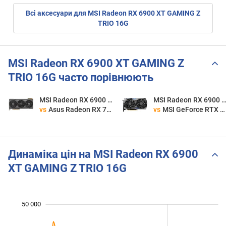
Всі аксесуари для MSI Radeon RX 6900 XT GAMING Z
TRIO 16G
MSI Radeon RX 6900 XT GAMING Z
TRIO 16G часто порівнюють
MSI Radeon RX 6900 XT GAMING Z TRIO 16G
MSI Radeon RX 6900 XT GAMING Z TRIO
vs
Asus Radeon RX 7800 XT TUF OC
vs
MSI GeForce RTX 4060 Ti GAMING X 8G
Динаміка цін на MSI Radeon RX 6900
XT GAMING Z TRIO 16G
50 000
 000
 000
 000
 000
 000
 000
0