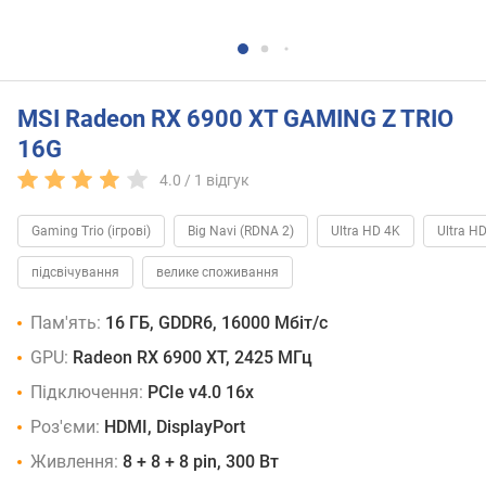
MSI Radeon RX 6900 XT GAMING Z TRIO
16G
4.0 /
1
відгук
Gaming Trio (ігрові)
Big Navi (RDNA 2)
Ultra HD 4K
Ultra H
підсвічування
велике споживання
Пам'ять:
16 ГБ, GDDR6, 16000 Мбіт/с
GPU:
Radeon RX 6900 XT, 2425 МГц
Підключення:
PCIe v4.0 16x
Роз'єми:
HDMI, DisplayPort
Живлення:
8 + 8 + 8 pin, 300 Вт