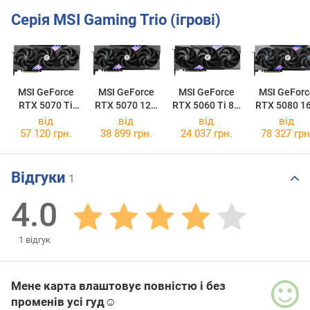
Серія MSI Gaming Trio (ігрові)
MSI GeForce
MSI GeForce
MSI GeForce
MSI GeForc
RTX 5070 Ti
RTX 5070 12G
RTX 5060 Ti 8G
RTX 5080 1
16G GAMING
GAMING TRIO
GAMING TRIO
GAMING TR
від
від
від
від
TRIO OC
OC
OC
OC
57 120 грн.
38 899 грн.
24 037 грн.
78 327 грн
Відгуки
1
4.0
1
відгук
Мене карта влаштовує повністю і без
променів усі гуд☺