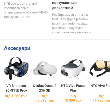
поступаються
8 ГБ все ще вистачає?
дискретним
Розбираємось з
оптимальним об'ємом VRAM
Розбираємося з тим, як
для сучасних ігор.
NVIDIA хитрує з різними
версіями чипів і навіщо
виробники ноутбуків
уповільнюють відеокарти
Аксесуари
VR Shinecon
Oculus Quest 2
HTC Vive Focus
HTC Vive Fl
SC-G15E Pro+
256 GB
Plus
від 1 265 грн.
від
від
від
18 813 грн.
10 999 грн.
11 730 грн