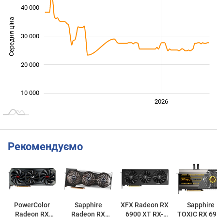
40 000
Середня ціна
30 000
10 000
20 000
10 000
2024
2025
2028
2026
L
Рекомендуємо
PowerColor
Sapphire
XFX Radeon RX
Sapphire
Radeon RX
Radeon RX
6900 XT RX-
TOXIC RX 69