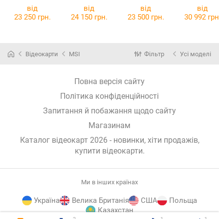
6900 XT Red
6900 XT
69XTAQFD9
XT 11308-0
від
від
від
від
Devil
NITRO+ 11308-
20G
23 250 грн.
24 150 грн.
23 500 грн.
30 992 грн
03-20G
Відеокарти
MSI
Фільтр
Усі моделі
Повна версія сайту
Політика конфіденційності
Запитання й побажання щодо сайту
Магазинам
Каталог відеокарт 2026 - новинки, хіти продажів,
купити відеокарти
.
Ми в інших країнах
Україна
Велика Британія
США
Польща
Казахстан