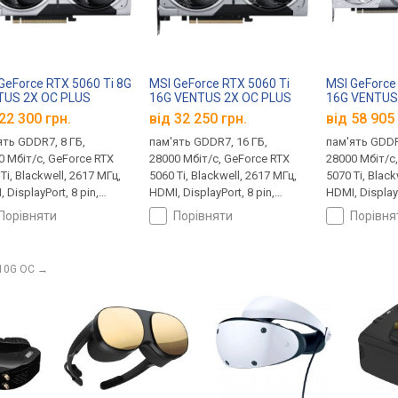
GeForce RTX 5060 Ti 8G
MSI GeForce RTX 5060 Ti
MSI GeForce
TUS 2X OC PLUS
16G VENTUS 2X OC PLUS
16G VENTUS
22 300 грн.
від 32 250 грн.
від 58 905 
ять GDDR7, 8 ГБ,
пам'ять GDDR7, 16 ГБ,
пам'ять GDDR
0 Мбіт/с, GeForce RTX
28000 Мбіт/с, GeForce RTX
28000 Мбіт/с
Ti, Blackwell, 2617 МГц,
5060 Ti, Blackwell, 2617 МГц,
5070 Ti, Black
 DisplayPort, 8 pin,
HDMI, DisplayPort, 8 pin,
HDMI, DisplayP
Вт
180 Вт
300 Вт, White 
порівняти
порівняти
порівн
 10G OC
→