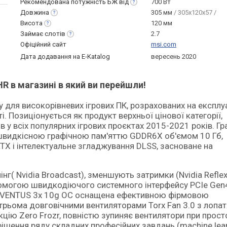
Рекомендована потужність БЖ
від
700 Вт
Довжина
305 мм
/ 305x120x57 /
Висота
120 мм
Займає
слотів
2.7
Офіційний сайт
msi.com
Дата додавання на E-Katalog
вересень 2020
R в магазині в який ви перейшли!
 Позиціонується як продукт верхньої цінової категорії,
в у всіх популярних ігрових проєктах 2015-2021 років. Гр
і швидкісною графічною пам'яттю GDDR6X об'ємом 10 Гб,
TX і інтелектуальне згладжування DLSS, засноване на
нг( Nvidia Broadcast), зменшують затримки (Nvidia Reflex)
омогою швидкодіючого системного інтерфейсу PCIe Gen
080 VENTUS 3x 10g OC оснащена ефективною фірмовою
рьома довговічними вентиляторами Torx Fan 3.0 з лопа
ію Zero Frozr, повністю зупиняє вентилятори при просто
рішення ряду складних професійних завдань (machine lear