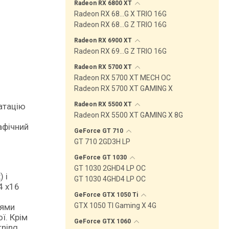
Radeon RX 6800
XT
Radeon RX 68…G X TRIO 16G
Radeon RX 68…G Z TRIO 16G
Radeon RX 6900
XT
Radeon RX 69…G Z TRIO 16G
Radeon RX 5700
XT
Radeon RX 5700 XT MECH OC
Radeon RX 5700 XT GAMING X
Radeon RX 5500
XT
Radeon RX 5500 XT GAMING X 8G
афічний
GeForce GT
710
GT 710 2GD3H LP
GeForce GT
1030
GT 1030 2GHD4 LP OC
 і
GT 1030 4GHD4 LP OC
4 x16
GeForce GTX 1050
Ti
GTX 1050 TI Gaming X 4G
тями
ї. Крім
GeForce GTX
1060
ning,