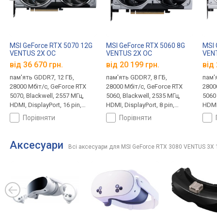
MSI GeForce RTX 5070 12G
MSI GeForce RTX 5060 8G
MSI 
VENTUS 2X OC
VENTUS 2X OC
VEN
від 36 670 грн.
від 20 199 грн.
від 
пам'ять GDDR7, 12 ГБ,
пам'ять GDDR7, 8 ГБ,
пам'
28000 Мбіт/с, GeForce RTX
28000 Мбіт/с, GeForce RTX
2800
5070, Blackwell, 2557 МГц,
5060, Blackwell, 2535 МГц,
5060 
HDMI, DisplayPort, 16 pin,
HDMI, DisplayPort, 8 pin,
HDMI,
250 Вт
145 Вт
180 
порівняти
порівняти
Аксесуари
Всі аксесуари для MSI GeForce RTX 3080 VENTUS 3X