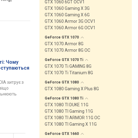
GTX 1060 6GT OCV1
GTX 1060 Gaming X 3G
GTX 1060 Gaming X 6G
GTX 1060 Armor 3G OCV1
GTX 1060 Armor 6G OCV1
GeForce GTX
1070
GTX 1070 Armor 8G
GTX 1070 Armor 8G OC
GeForce GTX 1070
Ti
і: Чому
GTX 1070 Ti GAMING 8G
поступаються
GTX 1070 Ti Titanium 8G
DIA хитрує з
GeForce GTX
1080
авіщо
GTX 1080 Gaming X Plus 8G
ільнюють
GeForce GTX 1080
Ti
GTX 1080 TI DUKE 11G
GTX 1080 TI Gaming 11G
GTX 1080 TI ARMOR 11G OC
GTX 1080 TI Gaming X 11G
GeForce GTX
1660