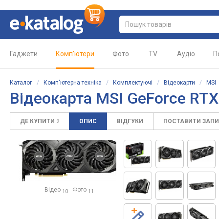
Гаджети
Комп'ютери
Фото
TV
Аудіо
П
Каталог
/
Комп'ютерна техніка
/
Комплектуючі
/
Відеокарти
/
MSI
Відеокарта
MSI GeForce RT
ДЕ КУПИТИ
ОПИС
ВІДГУКИ
ПОСТАВИТИ ЗАП
2
Відео
Фото
10
11