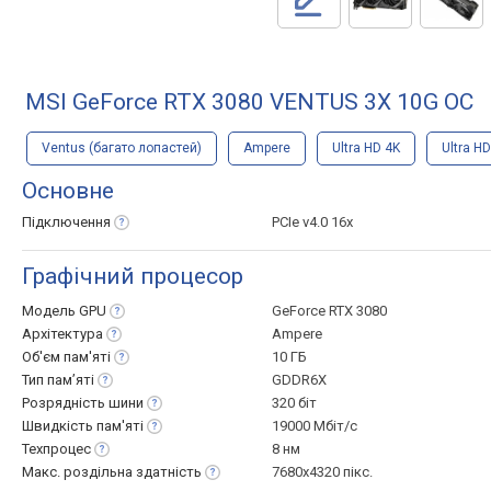
MSI GeForce RTX 3080 VENTUS 3X 10G OC
Ventus (багато лопастей)
Ampere
Ultra HD 4K
Ultra H
Основне
Підключення
PCIe v4.0 16x
Графічний процесор
Модель
GPU
GeForce RTX 3080
Архітектура
Ampere
Об'єм
пам'яті
10 ГБ
Тип
пам’яті
GDDR6X
Розрядність
шини
320 біт
Швидкість
пам'яті
19000 Мбіт/с
Техпроцес
8 нм
Макс. роздільна
здатність
7680x4320 пікс.