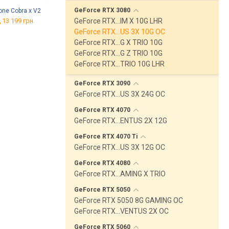
GeForce RTX
3080
one Cobra x V2
Oculus Quest 3 128 GB
Oculus Quest 2 256 GB
GeForce RTX…IM X 10G LHR
 13 199 грн.
від 18 839 грн.
від 18 813 грн.
GeForce RTX…US 3X 10G OC
GeForce RTX…G X TRIO 10G
GeForce RTX…G Z TRIO 10G
GeForce RTX…TRIO 10G LHR
GeForce RTX
3090
GeForce RTX…US 3X 24G OC
GeForce RTX
4070
GeForce RTX…ENTUS 2X 12G
GeForce RTX 4070
Ti
GeForce RTX…US 3X 12G OC
GeForce RTX
4080
GeForce RTX…AMING X TRIO
GeForce RTX
5050
GeForce RTX 5050 8G GAMING OC
GeForce RTX…VENTUS 2X OC
GeForce RTX
5060