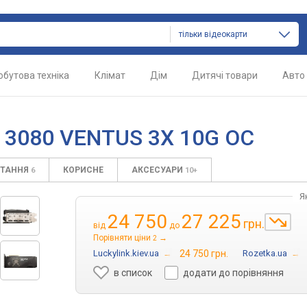
тільки відеокарти
обутова техніка
Клімат
Дім
Дитячі товари
Авто
X 3080 VENTUS 3X 10G OC
ИТАННЯ
КОРИСНЕ
АКСЕСУАРИ
6
10+
Я
24 750
27 225
грн.
від
до
Порівняти ціни
→
2
Luckylink.kiev.ua
→
24 750 грн.
Rozetka.ua
→
в список
додати до порівняння