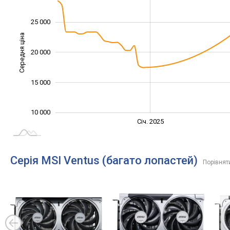
25 000
Середня ціна
20 000
10 000
15 000
10 000
Січ. 2027
Лип.
Січ. 2025
L
Серія MSI Ventus (багато лопастей)
Порівнят