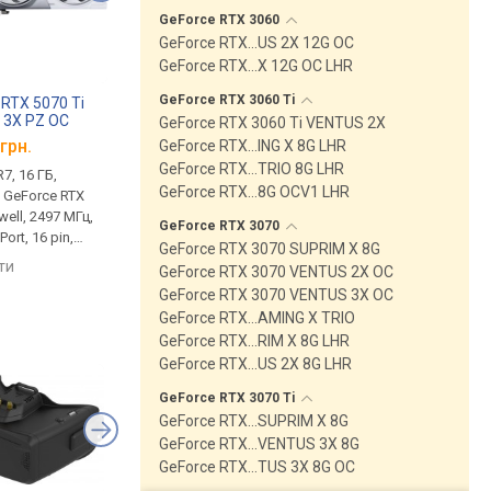
GeForce RTX
3060
GeForce RTX…US 2X 12G OC
GeForce RTX…X 12G OC LHR
GeForce RTX 3060
Ti
 RTX 5070 Ti
MSI GeForce RTX 3060 Ti
MSI GeForce RTX 507
 3X PZ OC
VENTUS 2X 8G OCV1 LHR
16G VENTUS 3X OC
GeForce RTX 3060 Ti VENTUS 2X
грн.
від 13 999 грн.
від 51 043 грн.
GeForce RTX…ING X 8G LHR
GeForce RTX…TRIO 8G LHR
7, 16 ГБ,
пам'ять GDDR6, 8 ГБ,
пам'ять GDDR7, 16 ГБ
GeForce RTX…8G OCV1 LHR
, GeForce RTX
14000 Мбіт/с, GeForce RTX
28000 Мбіт/с, GeForc
well, 2497 МГц,
3060 Ti, Ampere, 1695 МГц,
5070 Ti, Blackwell, 24
GeForce RTX
3070
ort, 16 pin,
LHR, HDMI, DisplayPort, 8 pin,
HDMI, DisplayPort, 16 p
GeForce RTX 3070 SUPRIM X 8G
Edition
200 Вт
300 Вт
яти
порівняти
порівняти
GeForce RTX 3070 VENTUS 2X OC
GeForce RTX 3070 VENTUS 3X OC
GeForce RTX…AMING X TRIO
GeForce RTX…RIM X 8G LHR
GeForce RTX…US 2X 8G LHR
GeForce RTX 3070
Ti
GeForce RTX…SUPRIM X 8G
GeForce RTX…VENTUS 3X 8G
GeForce RTX…TUS 3X 8G OC