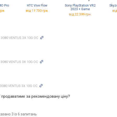
4O Pro
HTC Vive Flow
Sony PlayStation VR2
Skyz
2023 + Game
грн.
від 11 730 грн.
від
від 22 399 грн.
X 3080 VENTUS 3X 10G OC
 3080 VENTUS 3X 10G OC
 3080 VENTUS 3X 10G OC
ї продаватиме за рекомендовану ціну?
азано 3 із 6 запитань