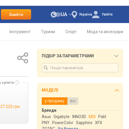
UA
Знайти
Україна
Увійти
Інструмент
Туризм
Спорт
Мода та аксесуари
ПІДБІР ЗА ПАРАМЕТРАМИ
к купити
МОДЕЛІ
у продажу
всі
27 225 грн.
Бренди
Asus
Gigabyte
INNO3D
MSI
Palit
PNY
PowerColor
Sapphire
XFX
ZOTAC
Усі бренди