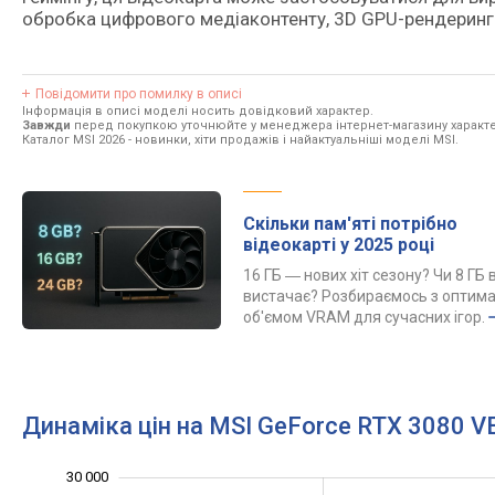
обробка цифрового медіаконтенту, 3D GPU-рендеринг і 
Повідомити про помилку в описі
Інформація в описі моделі носить довідковий характер.
Завжди
перед покупкою уточнюйте у менеджера інтернет-магазину характе
Каталог MSI 2026
- новинки, хіти продажів і найактуальніші моделі MSI.
Скільки пам'яті потрібно
відеокарті у 2025 році
16 ГБ ― нових хіт сезону? Чи 8 ГБ 
вистачає? Розбираємось з оптим
об'ємом VRAM для сучасних ігор.
Динаміка цін на MSI GeForce RTX 3080 
30 000
35 000
5 000
0