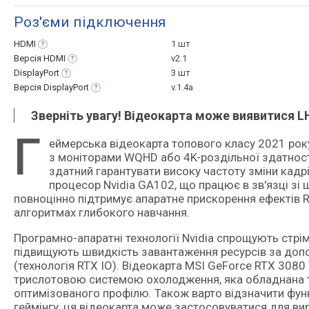
Роз'єми підключення
HDMI
1 шт
Версія
HDMI
v2.1
DisplayPort
3 шт
Версія
DisplayPort
v.1.4a
Зверніть увагу! Відеокарта може виявитися LH
Г
еймерська відеокарта топового класу 2021 року для високорівневих ігрових ПК, розрахованих на експлуатацію
з моніторами WQHD або 4K-роздільної здатності.
здатний гарантувати високу частоту зміни кадрі
процесор Nvidia GA102, що працює в зв'язці з
повноцінно підтримує апаратне прискорення ефектів R
алгоритмах глибокого навчання.
Програмно-апаратні технології Nvidia спрощують стрімі
підвищують швидкість завантаження ресурсів за доп
(технологія RTX IO). Відеокарта MSI GeForce RTX 3
трислотовою системою охолодження, яка обладнана т
оптимізованого профілю. Також варто відзначити функц
геймінгу, ця відеокарта може застосовуватися для ви