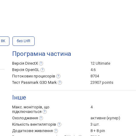
D 8K
без LHR
Програмна частина
Версія
DirectX
12 Ultimate
Версія
OpenGL
4.6
Потокових
процесорів
8704
Тест Passmark G3D
Mark
23907 points
Інше
Макс. моніторів, що
4
підключаються
Охолодження
активне (кулер)
Кількість
вентиляторів
3 шт.
Додаткове
живлення
8 + 8 pin