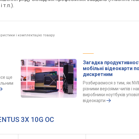
т.п.).
ристики і комплектацію товару
Загадка продуктивност
мобільні відеокарти 
дискретним
все ще
Розбираємося з тим, як NVI
альним
різними версіями чипів і н
виробники ноутбуків упов
відеокарти
VENTUS 3X 10G OC