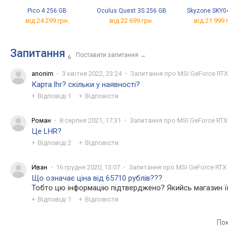
Pico 4 256 GB
Oculus Quest 3S 256 GB
Skyzone SKY0
від 24 299 грн.
від 22 699 грн.
від 21 999 
Запитання
Поставити запитання
→
6
anonim
3 квітня 2022, 23:24
Запитання про MSI GeForce RT
Карта lhr? скільки у наявності?
Відповіді
1
Відповісти
Роман
8 серпня 2021, 17:31
Запитання про MSI GeForce RTX
Це LHR?
Відповіді
2
Відповісти
Иван
16 грудня 2020, 13:07
Запитання про MSI GeForce RTX
Що означає ціна від 65710 рублів???
Тобто цю інформацію підтверджено? Якийсь магазин ї
Відповіді
1
Відповісти
Пок