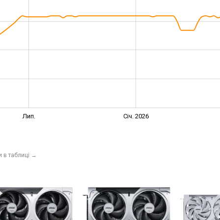
Лип.
Січ. 2026
и в таблиці
→