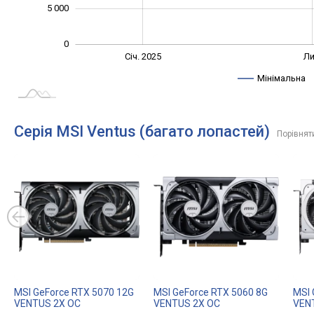
5 000
0
Січ. 2027
Жовт.
Жовт.
Квіт.
Лип.
Січ. 2025
Ли
L
Мінімальна
Серія MSI Ventus (багато лопастей)
Порівнят
MSI GeForce RTX 5070 12G
MSI GeForce RTX 5060 8G
MSI 
VENTUS 2X OC
VENTUS 2X OC
VEN