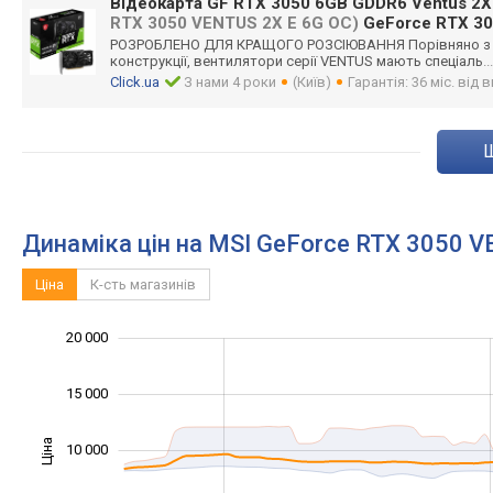
Відеокарта GF RTX 3050 6GB GDDR6 Ventus 2X
RTX 3050 VENTUS 2X E 6G OC)
GeForce RTX 30
РОЗРОБЛЕНО ДЛЯ КРАЩОГО РОЗСІЮВАННЯ Порівняно з 
конструкції, вентилятори серії VENTUS мають спеціаль
.
Click.ua
З нами 4 роки
(Київ)
Гарантія: 36 міс. від
Динаміка цін на MSI GeForce RTX 3050 V
Ціна
К-сть магазинів
20 000
-10 000
25 000
-5 000
15 000
Ціна
10 000
10 000