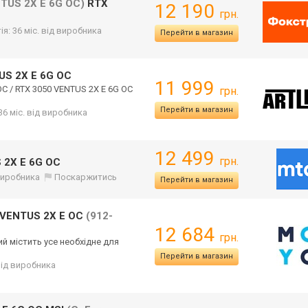
TUS 2X E 6G OC)
RTX
12 190
грн.
ія: 36 міс. від виробника
Перейти в магазин
US 2X E 6G OC
11 999
OC / RTX 3050 VENTUS 2X E 6G OC
грн.
Перейти в магазин
36 міс. від виробника
12 499
грн.
 2X E 6G OC
 виробника
Поскаржитись
Перейти в магазин
 VENTUS 2X E OC
(912-
12 684
грн.
ий містить усе необхідне для
Перейти в магазин
від виробника