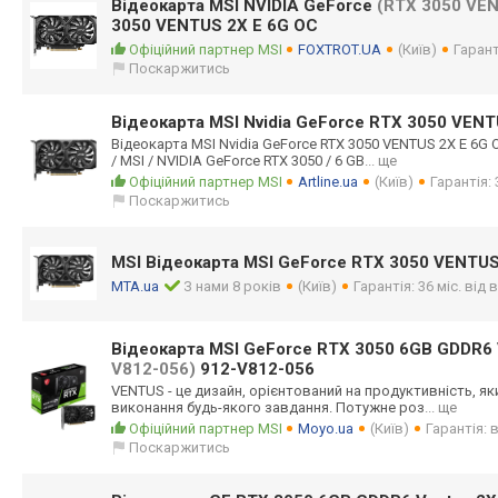
Відеокарта MSI NVIDIA GeForce
(RTX 3050 VEN
3050 VENTUS 2X E 6G OC
Офіційний партнер MSI
FOXTROT.UA
(Київ)
Гарант
Поскаржитись
Відеокарта MSI Nvidia GeForce RTX 3050 VENT
Відеокарта MSI Nvidia GeForce RTX 3050 VENTUS 2X E 6G 
/ MSI / NVIDIA GeForce RTX 3050 / 6 GB
... ще
Офіційний партнер MSI
Artline.ua
(Київ)
Гарантія: 
Поскаржитись
MSI Відеокарта MSI GeForce RTX 3050 VENTUS
MTA.ua
З нами 8 років
(Київ)
Гарантія: 36 міс. від
Відеокарта MSI GeForce RTX 3050 6GB GDDR6
V812-056)
912-V812-056
VENTUS - це дизайн, орієнтований на продуктивність, як
виконання будь-якого завдання. Потужне роз
... ще
Офіційний партнер MSI
Moyo.ua
(Київ)
Гарантія: 
Поскаржитись