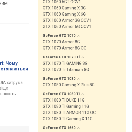
GTX 1060 6GT OCV1
ним
GTX 1060 Gaming X 3G
GTX 1060 Gaming X 6G
GTX 1060 Armor 3G OCV1
GTX 1060 Armor 6G OCV1
GeForce GTX
1070
GTX 1070 Armor 8G
GTX 1070 Armor 8G OC
GeForce GTX 1070
Ti
і: Чому
GTX 1070 Ti GAMING 8G
поступаються
GTX 1070 Ti Titanium 8G
GeForce GTX
1080
DIA хитрує з
GTX 1080 Gaming X Plus 8G
авіщо
ільнюють
GeForce GTX 1080
Ti
GTX 1080 TI DUKE 11G
GTX 1080 TI Gaming 11G
GTX 1080 TI ARMOR 11G OC
GTX 1080 TI Gaming X 11G
GeForce GTX
1660