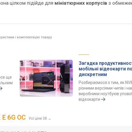
вона цілком підійде для
мініатюрних корпусів
з обмеже
ристики і комплектацію товару
Загадка продуктивност
мобільні відеокарти 
дискретним
все ще
Розбираємося з тим, як NVI
альним
різними версіями чипів і н
виробники ноутбуків упов
відеокарти
 E 6G OC
Усі ціни 38
→