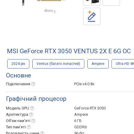
Фото
5
MSI GeForce RTX 3050 VENTUS 2X E 6G OC
2024 рік
Ventus (багато лопастей)
Ampere
Ultra HD 4
Основне
Підключення
PCIe v4.0 8x
Графічний процесор
Модель
GPU
GeForce RTX 3050
Архітектура
Ampere
Об'єм
пам'яті
6 ГБ
Тип
пам’яті
GDDR6
Розрядність
шини
96 біт