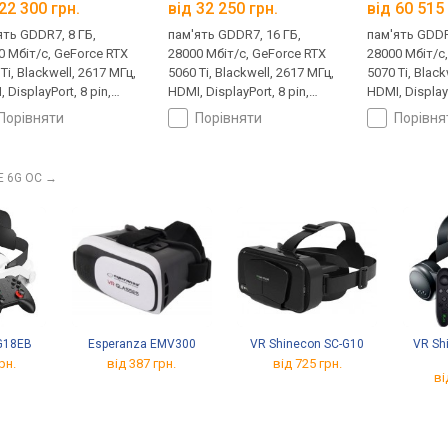
22 300 грн.
від 32 250 грн.
від 60 515 
ять GDDR7, 8 ГБ,
пам'ять GDDR7, 16 ГБ,
пам'ять GDDR
0 Мбіт/с, GeForce RTX
28000 Мбіт/с, GeForce RTX
28000 Мбіт/с
Ti, Blackwell, 2617 МГц,
5060 Ti, Blackwell, 2617 МГц,
5070 Ti, Black
 DisplayPort, 8 pin,
HDMI, DisplayPort, 8 pin,
HDMI, DisplayP
Вт
180 Вт
300 Вт, White 
порівняти
порівняти
порівн
E 6G OC
→
G18EB
Esperanza EMV300
VR Shinecon SC-G10
VR Sh
рн.
від 387 грн.
від 725 грн.
ві