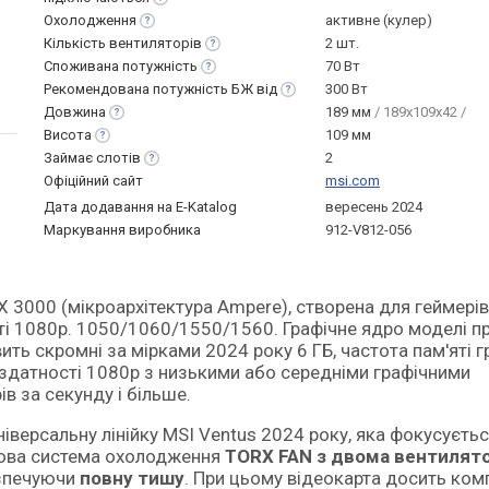
Охолодження
активне (кулер)
Кількість
вентиляторів
2 шт.
Споживана
потужність
70 Вт
Рекомендована потужність БЖ
від
300 Вт
Довжина
189 мм
/ 189x109x42 /
Висота
109 мм
Займає
слотів
2
Офіційний сайт
msi.com
Дата додавання на E-Katalog
вересень 2024
Маркування виробника
912-V812-056
сті 1080p. 1050/1060/1550/1560. Графічне ядро моделі 
ить скромні за мірками 2024 року 6 ГБ, частота пам'яті г
 здатності 1080p з низькими або середніми графічними
 за секунду і більше.
іверсальну лінійку MSI Ventus 2024 року, яка фокусуєтьс
мова система охолодження
TORX FAN з двома вентилят
езпечуючи
повну тишу
. При цьому відеокарта досить ком