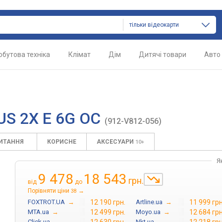
тільки відеокарти
обутова техніка
Клімат
Дім
Дитячі товари
Авто
US 2X E 6G OC
(912-V812-056)
ПИТАННЯ
КОРИСНЕ
АКСЕСУАРИ
10+
Я
9 478
18 543
грн.
від
до
Порівняти ціни
→
38
FOXTROT.UA
→
12 190 грн.
Artline.ua
→
11 999 грн
MTA.ua
→
12 499 грн.
Moyo.ua
→
12 684 грн
Click.ua
→
Nkt.ua
→