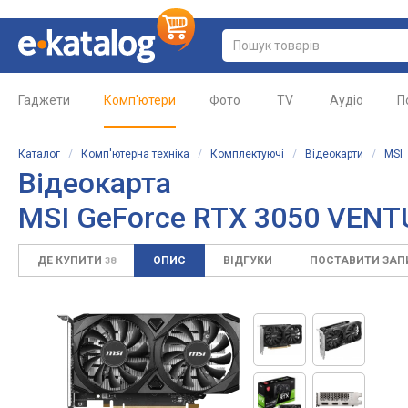
Гаджети
Комп'ютери
Фото
TV
Аудіо
П
Каталог
/
Комп'ютерна техніка
/
Комплектуючі
/
Відеокарти
/
MSI
Відеокарта
MSI GeForce RTX 3050 VENT
ДЕ КУПИТИ
ОПИС
ВІДГУКИ
ПОСТАВИТИ ЗА
38