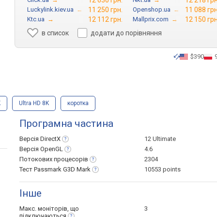
12 630 грн.
12 218 грн
Luckylink.kiev.ua
→
11 250 грн.
Openshop.ua
→
11 088 грн
Ktc.ua
→
12 112 грн.
Mallprix.com
→
12 150 грн
в список
додати до порівняння
$390
K
Ultra HD 8K
коротка
Програмна частина
Версія
DirectX
12 Ultimate
Версія
OpenGL
4.6
Потокових
процесорів
2304
Тест Passmark G3D
Mark
10553 points
Інше
Макс. моніторів, що
3
підключаються