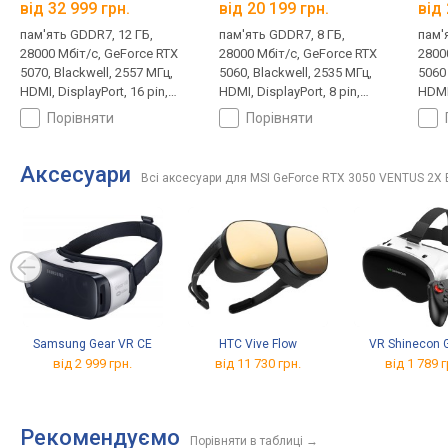
від 32 999 грн.
від 20 199 грн.
від 
пам'ять GDDR7, 12 ГБ,
пам'ять GDDR7, 8 ГБ,
пам'
28000 Мбіт/с, GeForce RTX
28000 Мбіт/с, GeForce RTX
2800
5070, Blackwell, 2557 МГц,
5060, Blackwell, 2535 МГц,
5060 
HDMI, DisplayPort, 16 pin,
HDMI, DisplayPort, 8 pin,
HDMI,
250 Вт
145 Вт
180 
порівняти
порівняти
Аксесуари
Всі аксесуари для MSI GeForce RTX 3050 VENTUS 2X 
Samsung Gear VR CE
HTC Vive Flow
VR Shinecon 
від 2 999 грн.
від 11 730 грн.
від 1 789 г
Рекомендуємо
Порівняти в таблиці
→