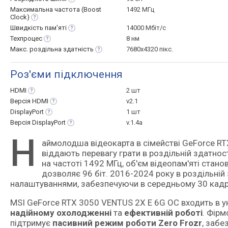
Максимальна частота (Boost
1492 МГц
Clock)
Швидкість
пам'яті
14000 Мбіт/с
Техпроцес
8 нм
Макс. роздільна
здатність
7680x4320 пікс.
Роз'єми підключення
HDMI
2 шт
Версія
HDMI
v2.1
DisplayPort
1 шт
Версія
DisplayPort
v.1.4a
Н
аймолодша відеокарта в сімействі GeForce RTX 3000 (мікроархітектура Ampere), створена для геймерів, що
віддають перевагу грати в роздільній здатно
на частоті 1492 МГц, об'єм відеопам'яті станов
дозволяє 96 біт. 2016-2024 року в роздільній
налаштуваннями, забезпечуючи в середньому 30 кадрів
MSI GeForce RTX 3050 VENTUS 2X E 6G OC входить в ун
надійному охолодженні
та
ефективній роботі
. Фір
підтримує
пасивний режим роботи Zero Frozr
, заб