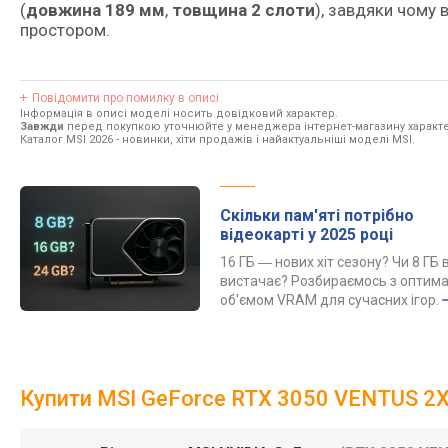
(
довжина 189 мм
,
товщина 2 слоти
), завдяки чому 
простором.
Повідомити про помилку в описі
Інформація в описі моделі носить довідковий характер.
Завжди
перед покупкою уточнюйте у менеджера інтернет-магазину характе
Каталог MSI 2026
- новинки, хіти продажів і найактуальніші моделі MSI.
Скільки пам'яті потрібно
відеокарті у 2025 році
16 ГБ ― нових хіт сезону? Чи 8 ГБ 
вистачає? Розбираємось з оптим
об'ємом VRAM для сучасних ігор.
Купити MSI GeForce RTX 3050 VENTUS 2X