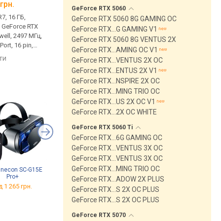
грн.
від 13 999 грн.
від 51 043 грн.
GeForce RTX
5060
7, 16 ГБ,
пам'ять GDDR6, 8 ГБ,
пам'ять GDDR7, 16 ГБ
GeForce RTX 5060 8G GAMING OC
, GeForce RTX
14000 Мбіт/с, GeForce RTX
28000 Мбіт/с, GeForc
GeForce RTX…G GAMING V1
well, 2497 МГц,
3060 Ti, Ampere, 1695 МГц,
5070 Ti, Blackwell, 24
GeForce RTX 5060 8G VENTUS 2X
ort, 16 pin,
LHR, HDMI, DisplayPort, 8 pin,
HDMI, DisplayPort, 16 p
GeForce RTX…AMING OC V1
Edition
200 Вт
300 Вт
яти
порівняти
порівняти
GeForce RTX…VENTUS 2X OC
GeForce RTX…ENTUS 2X V1
GeForce RTX…NSPIRE 2X OC
GeForce RTX…MING TRIO OC
GeForce RTX…US 2X OC V1
GeForce RTX…2X OC WHITE
GeForce RTX 5060
Ti
GeForce RTX…6G GAMING OC
GeForce RTX…VENTUS 3X OC
GeForce RTX…VENTUS 3X OC
GeForce RTX…MING TRIO OC
inecon SC-G15E
BOBOVR Z4
Caddx Walksnail Avatar
Pro+
HD Goggles L
GeForce RTX…ADOW 2X PLUS
від 700 грн.
д 1 265 грн.
від 10 478 грн.
GeForce RTX…S 2X OC PLUS
GeForce RTX…S 2X OC PLUS
GeForce RTX
5070