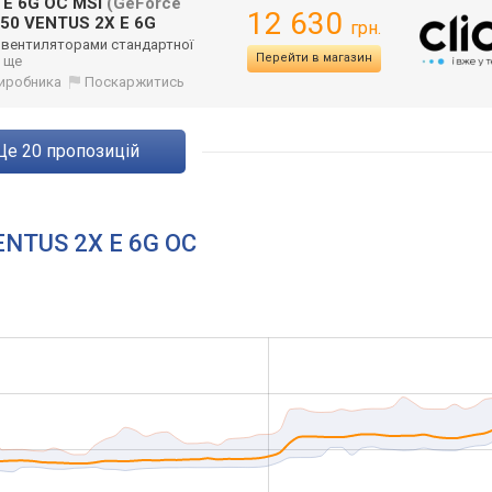
 E 6G OC MSI
(GeForce
12 630
50 VENTUS 2X E 6G
грн.
вентиляторами стандартної
Перейти в магазин
.. ще
 виробника
Поскаржитись
ще
20
пропозицій
ENTUS 2X E 6G OC