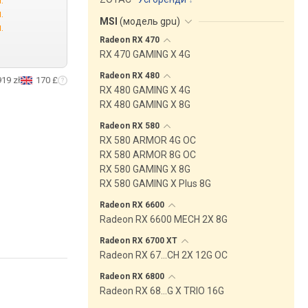
.
.
MSI
(
модель gpu
)
.
Radeon RX
470
RX 470 GAMING X 4G
Radeon RX
480
919 zł
170 £
RX 480 GAMING X 4G
RX 480 GAMING X 8G
Radeon RX
580
RX 580 ARMOR 4G OC
RX 580 ARMOR 8G OC
RX 580 GAMING X 8G
RX 580 GAMING X Plus 8G
Radeon RX
6600
Radeon RX 6600 MECH 2X 8G
Radeon RX 6700
XT
Radeon RX 67…CH 2X 12G OC
Radeon RX
6800
Radeon RX 68…G X TRIO 16G