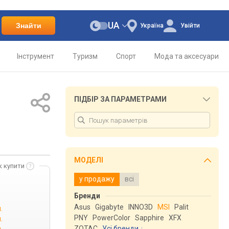
UA
Знайти
Україна
Увійти
Інструмент
Туризм
Спорт
Мода та аксесуари
ПІДБІР ЗА ПАРАМЕТРАМИ
МОДЕЛІ
к купити
у продажу
всі
Бренди
Asus
Gigabyte
INNO3D
MSI
Palit
.
PNY
PowerColor
Sapphire
XFX
.
ZOTAC
Усі бренди