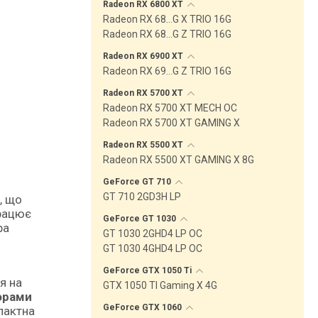
Radeon RX 6800
XT
Radeon RX 68…G X TRIO 16G
Radeon RX 68…G Z TRIO 16G
Radeon RX 6900
XT
Radeon RX 69…G Z TRIO 16G
Radeon RX 5700
XT
Radeon RX 5700 XT MECH OC
Radeon RX 5700 XT GAMING X
Radeon RX 5500
XT
Radeon RX 5500 XT GAMING X 8G
GeForce GT
710
GT 710 2GD3H LP
працює
GeForce GT
1030
ра
GT 1030 2GHD4 LP OC
GT 1030 4GHD4 LP OC
GeForce GTX 1050
Ti
я на
GTX 1050 TI Gaming X 4G
орами
GeForce GTX
1060
пактна