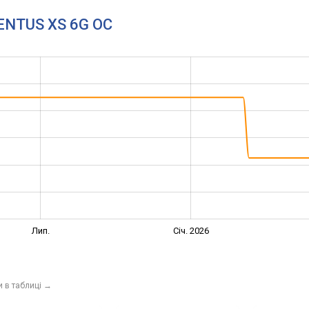
VENTUS XS 6G OC
Лип.
Січ. 2026
и в таблиці
→