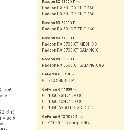
Radeon RX 6800
XT
Radeon RX 68…G X TRIO 16G
Radeon RX 68…G Z TRIO 16G
Radeon RX 6900
XT
Radeon RX 69…G Z TRIO 16G
Radeon RX 5700
XT
Radeon RX 5700 XT MECH OC
Radeon RX 5700 XT GAMING X
Radeon RX 5500
XT
Radeon RX 5500 XT GAMING X 8G
GeForce GT
710
GT 710 2GD3H LP
, цей
GeForce GT
1030
ів в
GT 1030 2GHD4 LP OC
GT 1030 4GHD4 LP OC
GT 1030 AERO ITX 2GD4 OC
2-біт),
GeForce GTX 1050
Ti
 у всіх
GTX 1050 TI Gaming X 4G
ій
HD-