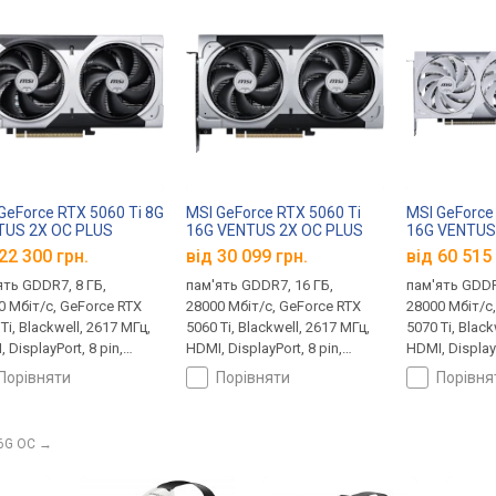
GeForce RTX 5060 Ti 8G
MSI GeForce RTX 5060 Ti
MSI GeForce
TUS 2X OC PLUS
16G VENTUS 2X OC PLUS
16G VENTUS
22 300 грн.
від 30 099 грн.
від 60 515 
ять GDDR7, 8 ГБ,
пам'ять GDDR7, 16 ГБ,
пам'ять GDDR
0 Мбіт/с, GeForce RTX
28000 Мбіт/с, GeForce RTX
28000 Мбіт/с
Ti, Blackwell, 2617 МГц,
5060 Ti, Blackwell, 2617 МГц,
5070 Ti, Black
 DisplayPort, 8 pin,
HDMI, DisplayPort, 8 pin,
HDMI, DisplayP
Вт
180 Вт
300 Вт, White 
порівняти
порівняти
порівн
 6G OC
→