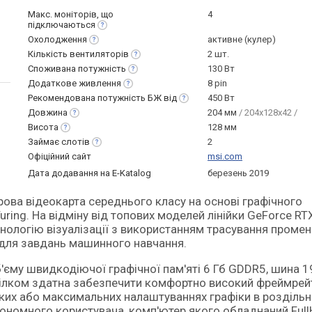
Макс. моніторів, що
4
підключаються
Охолодження
активне (кулер)
Кількість
вентиляторів
2 шт.
Споживана
потужність
130 Вт
Додаткове
живлення
8 pin
Рекомендована потужність БЖ
від
450 Вт
Довжина
204 мм
/ 204x128x42 /
Висота
128 мм
Займає
слотів
2
Офіційний сайт
msi.com
Дата додавання на E-Katalog
березень 2019
ring. На відміну від топових моделей лінійки GeForce RTX
нологію візуалізації з використанням трасування промен
х для завдань машинного навчання.
'єму швидкодіючої графічної пам'яті 6 Гб GDDR5, шина 19
ілком здатна забезпечити комфортно високий фреймрейт
ких або максимальних налаштуваннях графіки в роздільн
ономного користувача, комп'ютер якого обладнаний Full