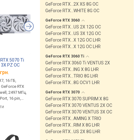
GeForce RTX…2X XS 8G OC
GeForce RTX…WHITE 8G OC
GeForce RTX
3060
GeForce RTX…US 2X 12G OC
GeForce RTX…US 3X 12G OC
GeForce RTX…X 12G OC LHR
GeForce RTX…X 12G OC LHR
GeForce RTX 3060
Ti
 RTX 5070 Ti
MSI GeForce RTX 5070 Ti
MSI GeForce RTX 306
GeForce RTX 3060 Ti VENTUS 2X
 3X PZ OC
16G VENTUS 3X OC
VENTUS 2X 8G OCV1
GeForce RTX…ING X 8G LHR
грн.
від 51 043 грн.
від 13 999 грн.
GeForce RTX…TRIO 8G LHR
7, 16 ГБ,
пам'ять GDDR7, 16 ГБ,
пам'ять GDDR6, 8 ГБ,
GeForce RTX…8G OCV1 LHR
, GeForce RTX
28000 Мбіт/с, GeForce RTX
14000 Мбіт/с, GeForc
GeForce RTX
3070
well, 2497 МГц,
5070 Ti, Blackwell, 2497 МГц,
3060 Ti, Ampere, 1695
ort, 16 pin,
HDMI, DisplayPort, 16 pin,
LHR, HDMI, DisplayPort,
GeForce RTX 3070 SUPRIM X 8G
Edition
300 Вт
200 Вт
GeForce RTX 3070 VENTUS 2X OC
яти
порівняти
порівняти
GeForce RTX 3070 VENTUS 3X OC
GeForce RTX…AMING X TRIO
GeForce RTX…RIM X 8G LHR
GeForce RTX…US 2X 8G LHR