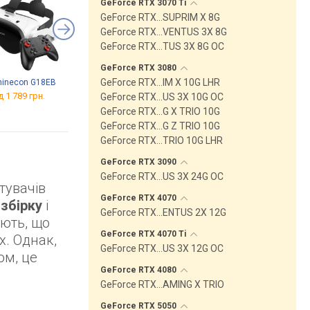
GeForce RTX 3070
Ti
GeForce RTX…SUPRIM X 8G
GeForce RTX…VENTUS 3X 8G
GeForce RTX…TUS 3X 8G OC
GeForce RTX
3080
GeForce RTX…IM X 10G LHR
hinecon G18EB
Oculus Quest 2 128 GB
VR Shinecon SC-G15E
Pro+
д 1 789 грн.
від 11 998 грн.
GeForce RTX…US 3X 10G OC
від 1 265 грн.
GeForce RTX…G X TRIO 10G
GeForce RTX…G Z TRIO 10G
GeForce RTX…TRIO 10G LHR
GeForce RTX
3090
GeForce RTX…US 3X 24G OC
тувачів
GeForce RTX
4070
 збірку
і
GeForce RTX…ENTUS 2X 12G
ають, що
GeForce RTX 4070
Ti
х. Однак,
GeForce RTX…US 3X 12G OC
ом, це
GeForce RTX
4080
GeForce RTX…AMING X TRIO
GeForce RTX
5050