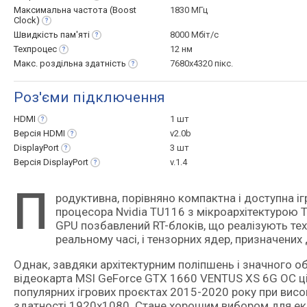
Максимальна частота (Boost
1830 МГц
Clock)
Швидкість
пам'яті
8000 Мбіт/с
Техпроцес
12 нм
Макс. роздільна
здатність
7680x4320 пікс.
Роз'єми підключення
HDMI
1 шт
Версія
HDMI
v2.0b
DisplayPort
3 шт
Версія
DisplayPort
v.1.4
П
родуктивна, порівняно компактна і доступна ігрова відеокарта середнього класу на основі графічного
процесора Nvidia TU116 з мікроархітектурою Tu
GPU позбавлений RT-блоків, що реалізують тех
реальному часі, і тензорних ядер, призначени
Однак, завдяки архітектурним поліпшень і значного об
відеокарта MSI GeForce GTX 1660 VENTUS XS 6G OC ц
популярних ігрових проєктах 2015-2020 року при висо
здатності 1920х1080. Стане хорошим вибором для ек