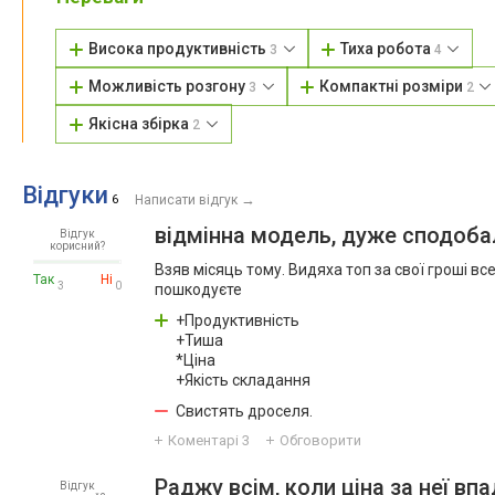
Висока продуктивність
Тиха робота
3
4
Можливість розгону
Компактні розміри
3
2
Якісна збірка
2
Відгуки
→
6
Написати відгук
відмінна модель, дуже сподоб
Відгук
корисний?
Взяв місяць тому. Видяха топ за свої гроші вс
Так
Ні
3
0
пошкодуєте
+Продуктивність
+Тиша
*Ціна
+Якість складання
Свистять дроселя.
Коментарі
3
Обговорити
Раджу всім, коли ціна за неї вп
Відгук