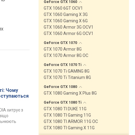
GeForce GTX
1060
GTX 1060 6GT OCV1
GTX 1060 Gaming X 3G
GTX 1060 Gaming X 6G
GTX 1060 Armor 3G OCV1
их
GTX 1060 Armor 6G OCV1
GeForce GTX
1070
GTX 1070 Armor 8G
GTX 1070 Armor 8G OC
GeForce GTX 1070
Ti
GTX 1070 Ti GAMING 8G
GTX 1070 Ti Titanium 8G
GeForce GTX
1080
і: Чому
GTX 1080 Gaming X Plus 8G
поступаються
GeForce GTX 1080
Ti
GTX 1080 TI DUKE 11G
DIA хитрує з
GTX 1080 TI Gaming 11G
авіщо
ільнюють
GTX 1080 TI ARMOR 11G OC
GTX 1080 TI Gaming X 11G