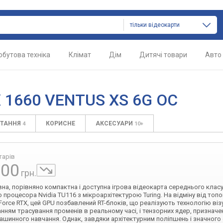
тільки відеокарти
обутова техніка
Клімат
Дім
Дитячі товари
Авто
X 1660 VENTUS XS 6G OC
ИТАННЯ
КОРИСНЕ
АКСЕСУАРИ
4
10+
тарів
500
грн.
на, порівняно компактна і доступна ігрова відеокарта середнього класу
о процесора Nvidia TU116 з мікроархітектурою Turing. На відміну від то
Force RTX, цей GPU позбавлений RT-блоків, що реалізують технологію візу
нням трасування променів в реальному часі, і тензорних ядер, призначе
ашинного навчання. Однак, завдяки архітектурним поліпшень і значного 