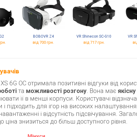
 G2
BOBOVR Z4
VR Shinecon SC-G10
VR S
грн.
від 700 грн.
від 717 грн.
ві
тувачів
XS 6G OC отримала позитивні відгуки від корис
роботі
та
можливості розгону
. Вона має
якісну
ювати її в менші корпуси. Користувачі відзнач
и і підходить для ігор на високих налаштування
авантаженні і відсутність підсвічування. Загал
о ціна знизиться до більш доступного рівня.
Мінуси