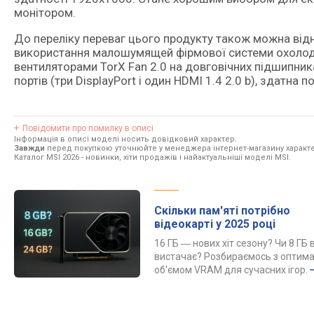
монітором.
До переліку переваг цього продукту також можна відн
використання малошумящей фірмової системи охолод
вентиляторами TorX Fan 2.0 на довговічних підшипни
портів (три DisplayPort і один HDMI 1.4 2.0 b), здатна
Повідомити про помилку в описі
Інформація в описі моделі носить довідковий характер.
Завжди
перед покупкою уточнюйте у менеджера інтернет-магазину характе
Каталог MSI 2026
- новинки, хіти продажів і найактуальніші моделі MSI.
Скільки пам'яті потрібно
відеокарті у 2025 році
16 ГБ ― нових хіт сезону? Чи 8 ГБ 
вистачає? Розбираємось з оптим
об'ємом VRAM для сучасних ігор.