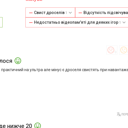
Свист дроселів
Відсутність підсвічув
1
Недостатньо відеопам'яті для деяких ігор
1
0
алося
е практичний на ультра але мінус є дроселя свистять при навантаже
ПЕРЕ
аде нижче 20