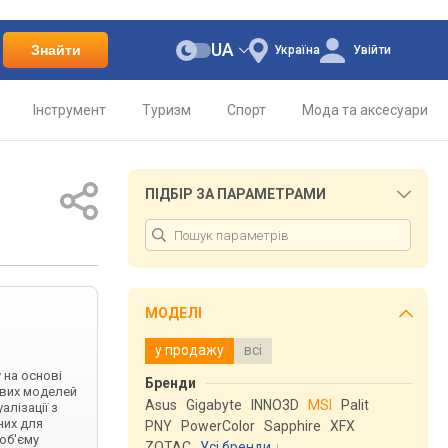
UA
Знайти
Україна
Увійти
Інструмент
Туризм
Спорт
Мода та аксесуари
ПІДБІР ЗА ПАРАМЕТРАМИ
МОДЕЛІ
у продажу
всі
 на основі
Бренди
пових моделей
Asus
Gigabyte
INNO3D
MSI
Palit
алізації з
них для
PNY
PowerColor
Sapphire
XFX
об'єму
ZOTAC
Усі бренди