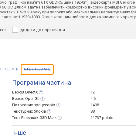
ої графічної пам'яті 6 Гб GDDR5, шина 192-біт), відеокарта MSI GeForce
 6G OC цілком здатна забезпечити комфортно високий фреймрейт у всі
роєктах 2015-2020 року при високих або максимальних налаштуваннях гр
й здатності 1920х1080. Стане хорошим вибором для економного користу
р
...
исок
додати до порівняння
 / 1785 МГц
6 ГБ / 1830 МГц
Програмна частина
Версія
DirectX
12
Версія
OpenGL
4.6
Потокових
процесорів
1408
Текстурних
блоків
88
Тест Passmark G3D
Mark
11737 points
Інше