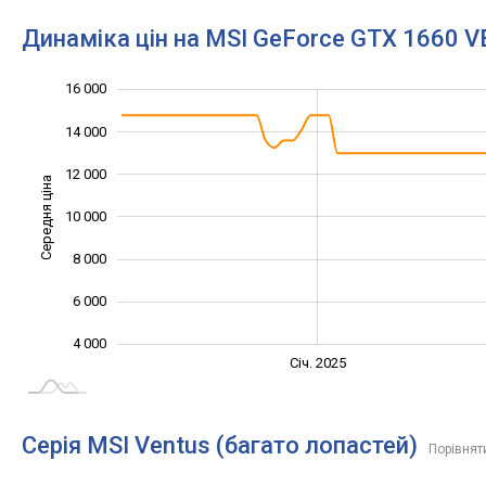
Динаміка цін на MSI GeForce GTX 1660 
16 000
18 000
2 000
0
14 000
12 000
Середня ціна
10 000
10 000
8 000
6 000
4 000
Січ. 2027
Лип.
Січ. 2025
L
Серія MSI Ventus (багато лопастей)
Порівнят