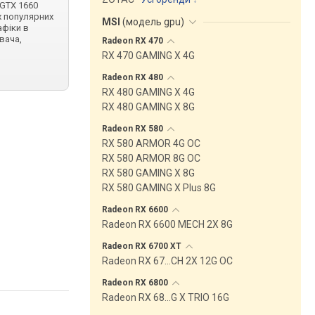
 GTX 1660
х популярних
MSI
(
модель gpu
)
афіки в
вача,
Radeon RX
470
RX 470 GAMING X 4G
Radeon RX
480
RX 480 GAMING X 4G
RX 480 GAMING X 8G
Radeon RX
580
RX 580 ARMOR 4G OC
RX 580 ARMOR 8G OC
RX 580 GAMING X 8G
RX 580 GAMING X Plus 8G
Radeon RX
6600
Radeon RX 6600 MECH 2X 8G
Radeon RX 6700
XT
Radeon RX 67…CH 2X 12G OC
Radeon RX
6800
Radeon RX 68…G X TRIO 16G