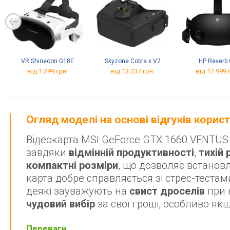
VR Shinecon G18E
Skyzone Cobra x V2
HP Reverb
від 1 299 грн.
від 13 237 грн.
від 17 999 
Огляд моделі на основі відгуків корис
Відеокарта MSI GeForce GTX 1660 VENTUS 
завдяки
відмінній продуктивності
,
тихій 
компактні розміри
, що дозволяє встановл
карта добре справляється зі стрес-тестам
деякі зауважують на
свист дроселів
при н
чудовий вибір
за свої гроші, особливо якщ
Переваги