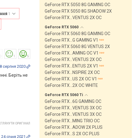
GeForce RTX 5050 8G GAMING OC
GeForce RTX 5050 8G SHADOW 2X
ання
1
GeForce RTX…VENTUS 2X OC
GeForce RTX
5060
GeForce RTX 5060 8G GAMING OC
GeForce RTX…G GAMING V1
GeForce RTX 5060 8G VENTUS 2X
GeForce RTX…AMING OC V1
0
1
5
GeForce RTX…VENTUS 2X OC
GeForce RTX…ENTUS 2X V1
8 серпня 2020
GeForce RTX…NSPIRE 2X OC
нні. Беріть не
GeForce RTX…US 2X OC V1
GeForce RTX…2X OC WHITE
GeForce RTX 5060
Ti
GeForce RTX…6G GAMING OC
GeForce RTX…VENTUS 3X OC
GeForce RTX…VENTUS 3X OC
GeForce RTX…MING TRIO OC
ГЛЯНУТИ ОРИГІНАЛ
GeForce RTX…ADOW 2X PLUS
GeForce RTX…S 2X OC PLUS
24 січня 2021