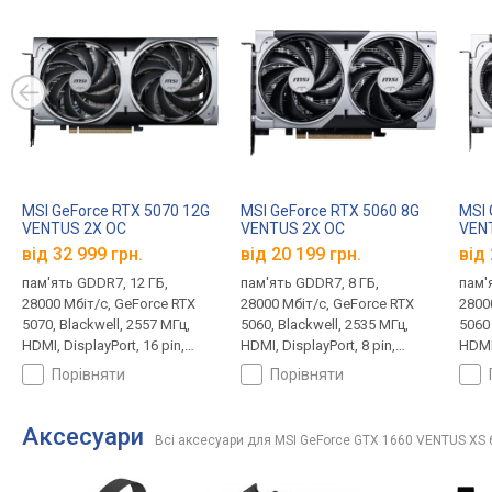
MSI GeForce RTX 5070 12G
MSI GeForce RTX 5060 8G
MSI 
VENTUS 2X OC
VENTUS 2X OC
VEN
від 32 999 грн.
від 20 199 грн.
від 
пам'ять GDDR7, 12 ГБ,
пам'ять GDDR7, 8 ГБ,
пам'
28000 Мбіт/с, GeForce RTX
28000 Мбіт/с, GeForce RTX
2800
5070, Blackwell, 2557 МГц,
5060, Blackwell, 2535 МГц,
5060 
HDMI, DisplayPort, 16 pin,
HDMI, DisplayPort, 8 pin,
HDMI,
250 Вт
145 Вт
180 
порівняти
порівняти
Аксесуари
Всі аксесуари для MSI GeForce GTX 1660 VENTUS XS