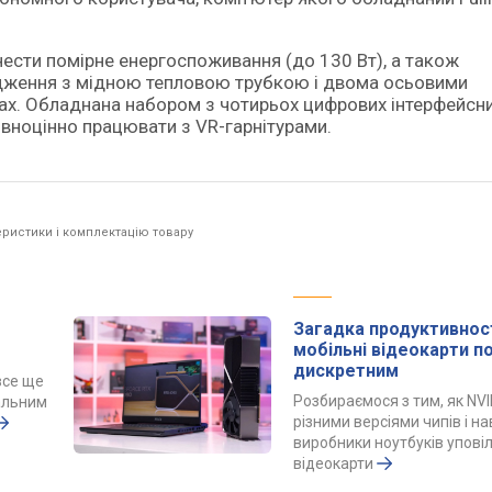
ести помірне енергоспоживання (до 130 Вт), а також
ження з мідною тепловою трубкою і двома осьовими
ках. Обладнана набором з чотирьох цифрових інтерфейсн
 повноцінно працювати з VR-гарнітурами.
ристики і комплектацію товару
Загадка продуктивност
мобільні відеокарти 
дискретним
все ще
Розбираємося з тим, як NVI
альним
різними версіями чипів і н
виробники ноутбуків упов
відеокарти