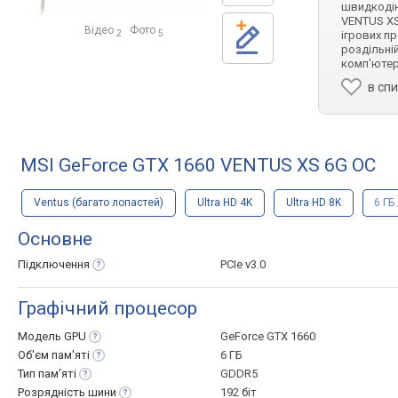
швидкодіюч
VENTUS XS
Відео
Фото
ігрових п
2
5
роздільні
комп'юте
в сп
MSI GeForce GTX 1660 VENTUS XS 6G OC
Ventus (багато лопастей)
Ultra HD 4K
Ultra HD 8K
6 ГБ
Основне
Підключення
PCIe v3.0
Графічний процесор
Модель
GPU
GeForce GTX 1660
Об'єм
пам'яті
6 ГБ
Тип
пам’яті
GDDR5
Розрядність
шини
192 біт