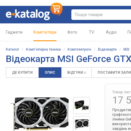
Гаджети
Комп'ютери
Фото
TV
Аудіо
П
Каталог
/
Комп'ютерна техніка
/
Комплектуючі
/
Відеокарти
/
MSI
Відеокарта
MSI GeForce GT
ДЕ КУПИТИ
ОПИС
ВІДГУКИ
ПОСТАВИТИ ЗАП
6
Товар зас
17 
Продуктив
графічног
лінійки Ge
використа
завдань м