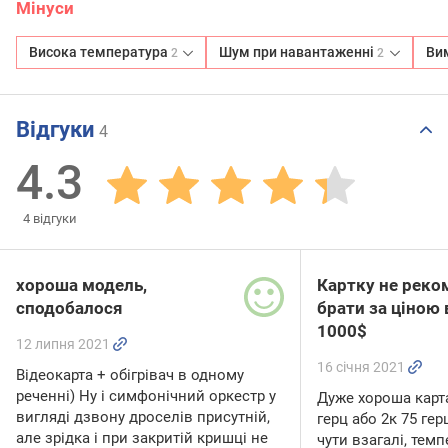
Мінуси
Висока температура
Шум при навантаженні
Ви
2
2
Відгуки
4
4.3
4
відгуки
хороша модель,
Картку не рек
сподобалося
брати за ціною
1000$
12 липня 2021
16 січня 2021
Відеокарта + обігрівач в одному
реченні) Ну і симфонічний оркестр у
Дуже хороша карта
вигляді дзвону дроселів присутній,
герц або 2к 75 гер
але зрідка і при закритій кришці не
чути взагалі, тем