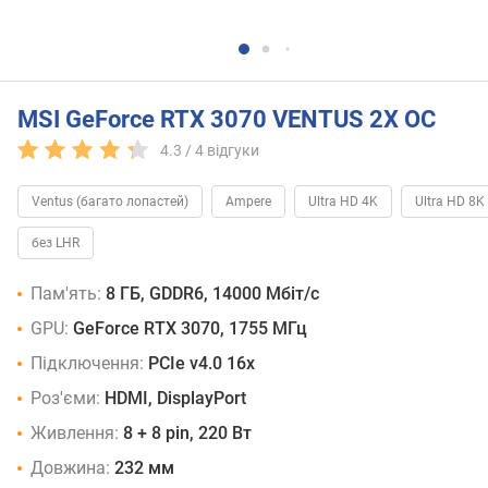
MSI GeForce RTX 3070 VENTUS 2X OC
4.3 /
4
відгуки
Ventus (багато лопастей)
Ampere
Ultra HD 4K
Ultra HD 8K
без LHR
Пам'ять:
8 ГБ, GDDR6, 14000 Мбіт/с
GPU:
GeForce RTX 3070, 1755 МГц
Підключення:
PCIe v4.0 16x
Роз'єми:
HDMI, DisplayPort
Живлення:
8 + 8 pin, 220 Вт
Довжина:
232 мм