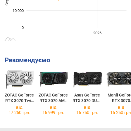
10 000
0
2024
2025
2028
2026
L
Рекомендуємо
ZOTAC GeForce
ZOTAC GeForce
Asus GeForce
Manli GeFor
RTX 3070 Twin
RTX 3070 AMP
RTX 3070 DUAL
RTX 3070
Edge OC White
Holo LHR
OC
6RGHPPP
від
від
від
від
M2479
17 250 грн.
16 999 грн.
16 750 грн.
16 250 грн