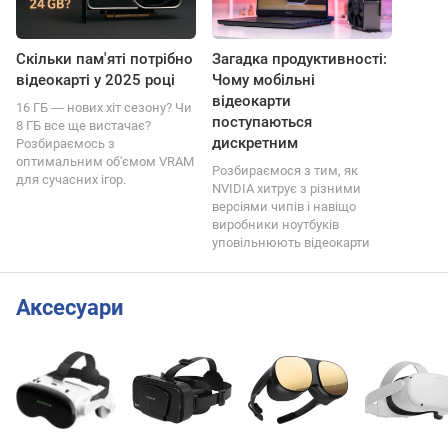
Скільки пам'яті потрібно
Загадка продуктивності:
відеокарті у 2025 році
Чому мобільні
відеокарти
16 ГБ ― нових хіт сезону? Чи
поступаються
8 ГБ все ще вистачає?
дискретним
Розбираємось з
оптимальним об'ємом VRAM
Розбираємося з тим, як
для сучасних ігор.
NVIDIA хитрує з різними
версіями чипів і навіщо
виробники ноутбуків
уповільнюють відеокарти
Аксесуари