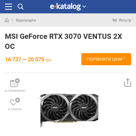
Відеокарти
Фільтр
Шукали
раніше
MSI GeForce RTX 3070 VENTUS 2X
OC
3
16 737 — 20 075
ПОРІВНЯТИ ЦІНИ
грн.
в порівняння
в список