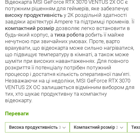
Відеокарта MSI GeForce RTX 3070 VENTUS 2X OC є
потужним рішенням для геймерів, яке забезпечує
високу продуктивність
у 2K роздільній здатності
завдяки архітектурі Ampere та підтримці променів. Її
компактний розмір
дозволяє легко встановити в
будь-який корпус, а
тиха робота
робить її майже
нечутною при звичайних умовах. Проте, варто
врахувати, що відеокарта може сильно нагріватися,
що підвищує температуру в кімнаті, а також може
шуміти при високих навантаженнях. Для повного
розкриття її потенціалу потрібен потужний
процесор і достатня кількість оперативної пам'яті.
Незважаючи на ці недоліки, MSI GeForce RTX 3070
VENTUS 2X OC залишається відмінним вибором для
тих, хто шукає продуктивну та компактну
відеокарту.
Переваги
Висока продуктивність
Компактний розмір
Тих
3
2