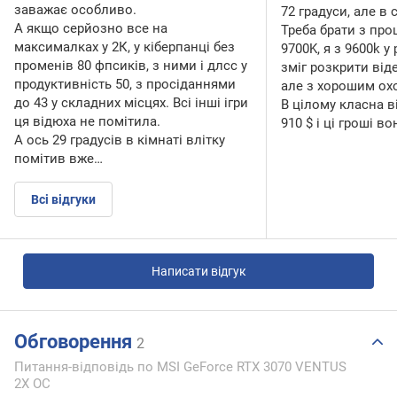
заважає особливо.
72 градуси, але в
А якщо серйозно все на
Треба брати з пр
максималках у 2К, у кіберпанці без
9700K, я з 9600k у 
променів 80 фпсиків, з ними і длсс у
зміг розкрити від
продуктивність 50, з просіданнями
але з хорошим ох
до 43 у складних місцях. Всі інші ігри
В цілому класна в
ця відюха не помітила.
910 $ і ці гроші в
А ось 29 градусів в кімнаті влітку
помітив вже…
Всі відгуки
Написати відгук
Обговорення
2
Питання-відповідь по MSI GeForce RTX 3070 VENTUS
2X OC