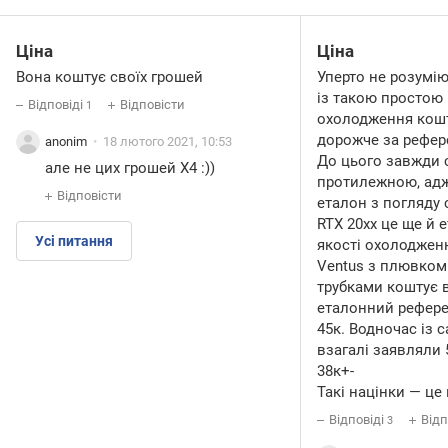
Ціна
Ціна
Вона коштує своїх грошей
Уперто не розумію
із такою простою
Відповіді
Відповісти
1
охолодження кош
дорожче за рефере
anonim
18 лютого 2021, 10:53
До цього завжди с
але не цих грошей X4 :))
протилежною, адж
Відповісти
еталон з погляду с
RTX 20xx це ще й 
Усі питання
якості охолоджен
Ventus з плювком
трубками коштує в
еталонний рефере
45к. Водночас із 
взагалі заявляли 
38к+-
Такі націнки — це 
Відповіді
Відп
3