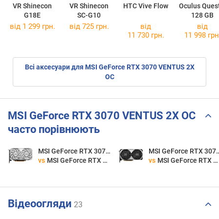
VR Shinecon
VR Shinecon
HTC Vive Flow
Oculus Ques
G18E
SC-G10
128 GB
від 1 299 грн.
від 725 грн.
від
від
11 730 грн.
11 998 грн
Всі аксесуари для MSI GeForce RTX 3070 VENTUS 2X
OC
MSI GeForce RTX 3070 VENTUS 2X OC
часто порівнюють
MSI GeForce RTX 3070 VENTUS 2X OC
MSI GeForce RTX 307
vs
MSI GeForce RTX 4060 VENTUS 2X WHITE 8G OC
vs
MSI GeForce RTX 4070 VENTUS 2X E 12G OC
Відеоогляди
23