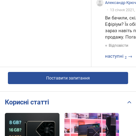
Александр Крю
13 січня 2021,
Ви бачили, ск
Ефіріум? Їх об
зараз навіть 
продажу. Пога
Відповісти
наступні
→
2
Поставити запитання
Корисні статті