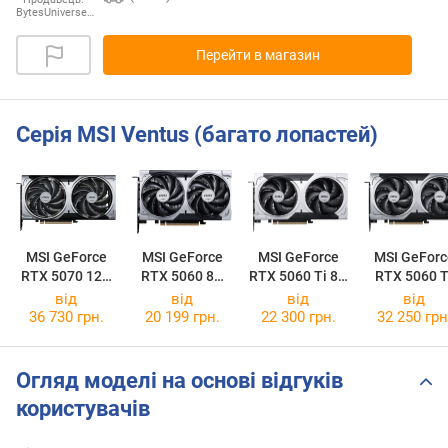
BytesUniverse…
Перейти в магазин
Серія MSI Ventus (багато лопастей)
MSI GeForce
MSI GeForce
MSI GeForce
MSI GeForc
RTX 5070 12G
RTX 5060 8G
RTX 5060 Ti 8G
RTX 5060 T
VENTUS 2X OC
VENTUS 2X OC
VENTUS 2X OC
16G VENTU
від
від
від
від
PLUS
2X OC PLU
36 730 грн.
20 199 грн.
22 300 грн.
32 250 грн
Огляд моделі на основі відгуків
користувачів