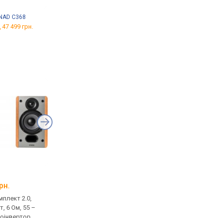
NAD C368
Denon AVR-X580BT
Fosi Audio ZA3
 47 499 грн.
від 19 249 грн.
від 6 040 грн.
Klipsch R-50PM
Pioneer DM-50D-BT
рн.
від 26 899 грн.
від 15 360 грн.
плект 2.0,
домашня, комплект 2.0,
моніторна, комплект 
т, 6 Ом, 55 –
активна, 120 Вт, 55 –
активна, 50 Вт, 4 Ом,
зоінвертор
20000 Гц, фазоінвертор,
фазоінвертор, Blueto