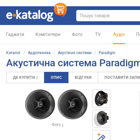
Гаджети
Комп'ютери
Фото
TV
Аудіо
П
Каталог
/
Аудіотехніка
/
Акустичні системи
/
Paradigm
Акустична система Paradigm 
ДЕ КУПИТИ
ОПИС
ВІДГУКИ
ПОСТАВИТИ ЗАП
2
Фото
3