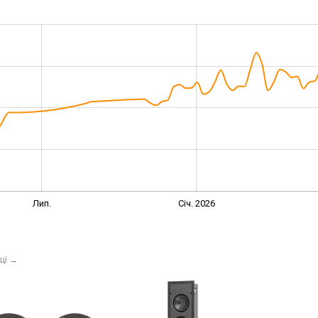
Лип.
Січ. 2026
ці
→