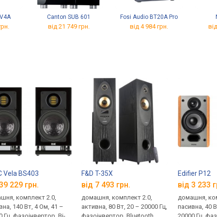
-V4A
Canton SUB 601
Fosi Audio BT20A Pro
грн.
від 21 749 грн.
від 4 984 грн.
від
 Vela BS403
F&D T-35X
Edifier P12
39 229 грн.
від 7 493 грн.
від 3 233 г
шня, комплект 2.0,
домашня, комплект 2.0,
домашня, ком
на, 140 Вт, 4 Ом, 41 –
активна, 80 Вт, 20 – 20000 Гц,
пасивна, 40 В
0 Гц, фазоінвертор, Bi-
фазоінвертор, Bluetooth
20000 Гц, фа