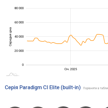
100 000
-20 000
-10 000
-40 000
10 000
30 000
80 000
60 000
Середня ціна
40 000
10 000
20 000
0
Січ. 2027
Лип.
Січ. 2025
L
Серія Paradigm CI Elite (built-in)
Порівняти в табли