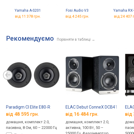
Yamaha A-S201
Fosi Audio V3
Yamaha RX
від 11 378 грн.
від 4 245 грн.
від 24 407 
Рекомендуємо
Порівняти в таблиці
→
Paradigm CI Elite E80-R
ELAC Debut ConneX DCB41
ELAC
від 48 595 грн.
від 16 484 грн.
від 
домашня, комплект 2.0,
домашня, комплект 2.0,
дома
пасивна, 8 Ом, 60 – 22000 Гц
активна, 100 Вт, 50 –
пасив
25000 Гц, фазоінвертор,
5000