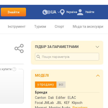
UA
Знайти
Україна
Увійти
Інструмент
Туризм
Спорт
Мода та аксесуари
ПІДБІР ЗА ПАРАМЕТРАМИ
к купити
МОДЕЛІ
у продажу
всі
Бренди
Canton
Dali
Edifier
ELAC
Focal JMLab
JBL
KEF
Klipsch
Magnat
Monitor Audio
Paradigm