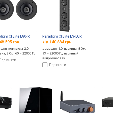
digm CI Elite E80-R
Paradigm CI Elite E3-LCR
48 595 грн.
від 140 884 грн.
шня, комплект 2.0,
домашня, 1.0, пасивна, 8 Ом,
на, 8 Ом, 60 – 22000 Гц
93 – 22000 Гц, пасивний
випромінювач
порівняти
порівняти