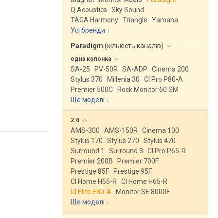
Q Acoustics
Sky Sound
TAGA Harmony
Triangle
Yamaha
Усі бренди
Paradigm
(
кількість каналів
)
одна
колонка
SA-25
PV-50R
SA-ADP
Cinema 200
Stylus 370
Millenia 30
CI Pro P80-A
Premier 500C
Rock Monitor 60 SM
Ще моделі
↓
2.0
AMS-300
AMS-150R
Cinema 100
Stylus 170
Stylus 270
Stylus 470
Surround 1
Surround 3
CI Pro P65-R
Premier 200B
Premier 700F
Prestige 85F
Prestige 95F
CI Home H55-R
CI Home H65-R
CI Elite E80-A
Monitor SE 8000F
Ще моделі
↓