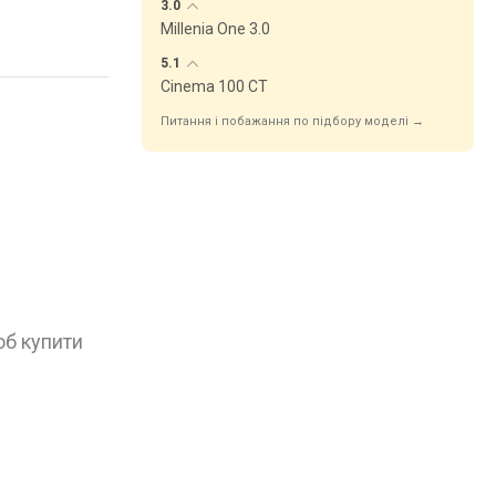
3.0
Millenia One 3.0
5.1
Cinema 100 CT
Питання і побажання по підбору моделі →
об купити