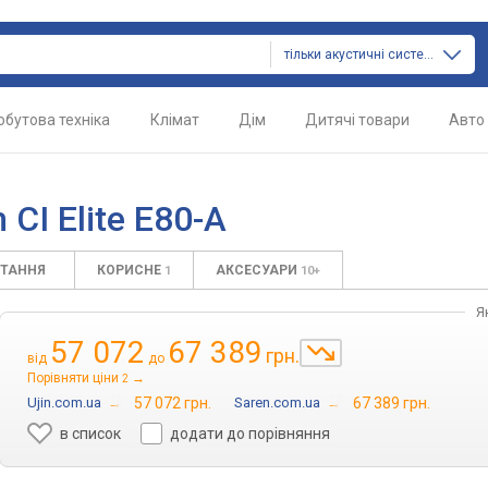
тільки акустичні системи
обутова техніка
Клімат
Дім
Дитячі товари
Авто
CI Elite E80-A
ИТАННЯ
КОРИСНЕ
АКСЕСУАРИ
1
10+
Я
57 072
67 389
грн.
від
до
Порівняти ціни
→
2
Ujin.com.ua
→
57 072 грн.
Saren.com.ua
→
67 389 грн.
в список
додати до порівняння