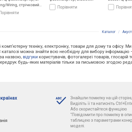
ng/Wiring, стрічковий
порівняти
порівн
омінювач
порівняти
Каталог
/
Акуст
і комп'ютерну техніку, електроніку, товари для дому та офісу. Ми
В каталозі можна знайти всю необхідну для вибору інформацію
 за назвою,
відгуки
користувачів, фотогалереї товарів, глосарій те
Передрук будь-яких матеріалів тільки за письмовою згодою реда
 країнах
Знайшли помилку на цій сторінц
Виділіть її та натисніть Ctrl+Ente
Або скористайтеся функцією
"Повідомити про помилку в опис
анія
таблицею з параметрами конк
моделі.