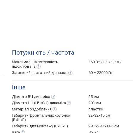
Потужність / частота
Максимальна потужність
160 Вт
/ на канал /
підсилювача
Загальний частотний
діапазон
60 – 22000 Гц
Інше
Діаметр ВЧ
динаміка
25 мм
Діаметр НЧ (НЧ/СЧ)
динаміка
203 мм
Матеріал
оздоблення
пластик
Габарити фронтальних колонок
32x32x15 см
(ВхШхГ)
Габарити для монтажу (ВхШхГ)
29.1x29.1x14.6 см
Вага
8.2 кг