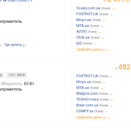
от
до
Tovary.com.ua
→
(Киев)
FOXTROT.UA
→
(Киев)
Moyo.ua
→
(Киев)
выпрямитель
MTA.ua
→
(Киев)
АЛЛО
→
(Киев)
Click.ua
→
(Киев)
ШО
→
(Киев)
Где купить
1
51
Сравнить цены
→
51
682
от
ур
110 / 230 В
FOXTROT.UA
→
(Киев)
Moyo.ua
→
(Киев)
Мощность:
65 Вт
MTA.ua
→
(Киев)
выпрямитель
Mallprix.com
→
(Киев)
ТЕХНОточка
→
(Киев)
Brain.com.ua
→
(Киев)
COMFY.ua
→
(Киев)
Сравнить цены
→
15