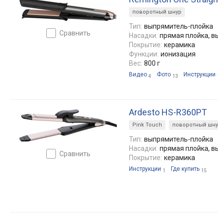
поворотный шнур
Тип:
выпрямитель-плойка
сравнить
Насадки:
прямая плойка, 
Покрытие:
керамика
Функции:
ионизация
Вес:
800 г
Видео
Фото
Инструкции
4
13
Ardesto HS-R360PT
Pink Touch
поворотный шн
Тип:
выпрямитель-плойка
Насадки:
прямая плойка, 
сравнить
Покрытие:
керамика
Инструкции
Где купить
1
15