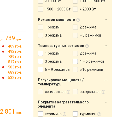
≤ 1000 Вт
1001 – 1500 Вт
1500 – 2000 Вт
> 2000 Вт
Режимов мощности
1 режим
2 режима
3 режима
> 3 режимов
789
до
грн.
Температурных режимов
409 грн.
492 грн.
1 режим
2 режима
789 грн.
3 режима
4 – 5 режимов
517 грн.
583 грн.
6 – 9 режимов
≥ 10 режимов
689 грн.
532 грн.
Регулировка мощности /
температуры
совместная
раздельная
Покрытие нагревательного
элемента
2 801
грн.
керамика
турмалин