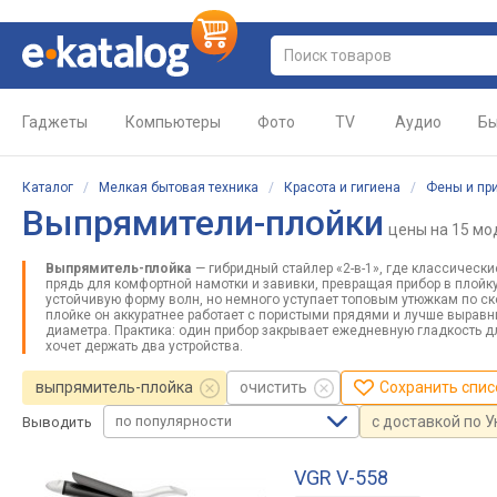
Гаджеты
Компьютеры
Фото
TV
Аудио
Бы
Каталог
/
Мелкая бытовая техника
/
Красота и гигиена
/
Фены и пр
Выпрямители-плойки
цены
на 15 мо
Выпрямитель-плойка
— гибридный стайлер «2-в-1», где классичес
прядь для комфортной намотки и завивки, превращая прибор в плойк
устойчивую форму волн, но немного уступает топовым утюжкам по ск
плойке он аккуратнее работает с пористыми прядями и лучше выравн
диаметра. Практика: один прибор закрывает ежедневную гладкость дл
хочет держать два устройства.
выпрямитель-плойка
очистить
Сохранить спис
по популярности
с доставкой по 
Выводить
VGR V-558