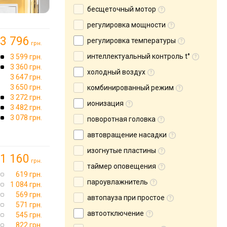
бесщеточный мотор
регулировка мощности
3 796
регулировка температуры
грн.
интеллектуальный контроль t°
3 599 грн.
3 360 грн.
холодный воздух
3 647 грн.
3 650 грн.
комбинированный режим
3 272 грн.
ионизация
3 482 грн.
3 078 грн.
поворотная головка
автовращение насадки
изогнутые пластины
1 160
грн.
таймер оповещения
619 грн.
пароувлажнитель
1 084 грн.
569 грн.
автопауза при простое
571 грн.
автоотключение
545 грн.
822 грн.