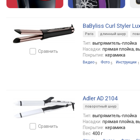
BaByliss Curl Styler L
Paris
длинный шнур
пов
Тип:
выпрямитель-плойка
Насадки:
прямая плойка, 
сравнить
Покрытие:
керамика
Видео
Фото
Инструкции
9
5
1
Adler AD 2104
поворотный шнур
Тип:
выпрямитель-плойка
Насадки:
прямая плойка, 
сравнить
Покрытие:
керамика
Вес:
400 г