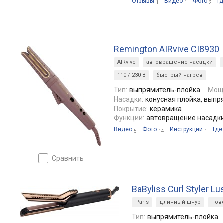
Отзывы
Видео
Фото
Гд
1
1
2
Remington AIRvive CI8930
AIRvive
автовращение насадки
110 / 230 В
быстрый нагрев
Тип:
выпрямитель-плойка
Мощ
Насадки:
конусная плойка, выпр
Покрытие:
керамика
Функции:
автовращение насадки
Видео
Фото
Инструкции
Где
5
14
1
сравнить
BaByliss Curl Styler L
Paris
длинный шнур
пов
Тип:
выпрямитель-плойка