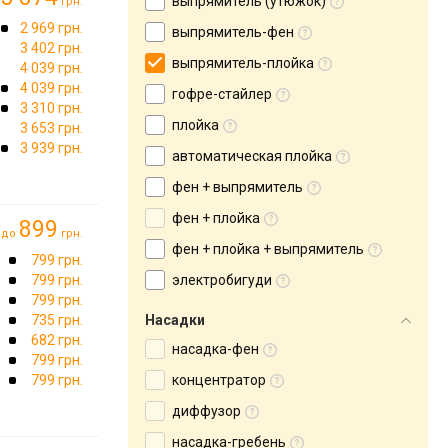
выпрямитель (утюжок)
грн.
2 969 грн.
выпрямитель-фен
3 402 грн.
выпрямитель-плойка
4 039 грн.
4 039 грн.
гофре-стайлер
3 310 грн.
плойка
3 653 грн.
3 939 грн.
автоматическая плойка
фен + выпрямитель
фен + плойка
899
до
грн.
фен + плойка + выпрямитель
799 грн.
799 грн.
электробигуди
799 грн.
735 грн.
Насадки
682 грн.
насадка-фен
799 грн.
799 грн.
концентратор
диффузор
насадка-гребень