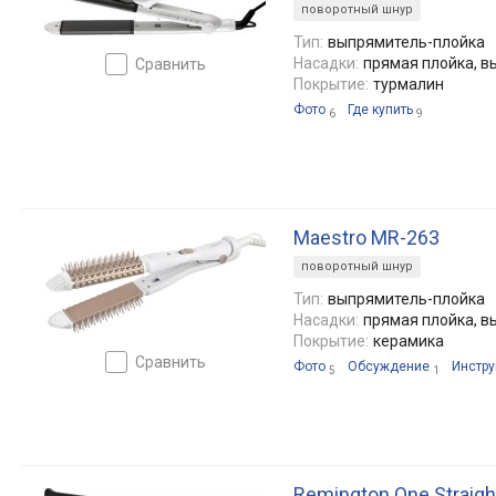
поворотный шнур
Тип:
выпрямитель-плойка
Насадки:
прямая плойка, 
сравнить
Покрытие:
турмалин
Фото
Где купить
6
9
Maestro MR-263
поворотный шнур
Тип:
выпрямитель-плойка
Насадки:
прямая плойка, 
Покрытие:
керамика
сравнить
Фото
Обсуждение
Инстру
5
1
Remington One Straigh