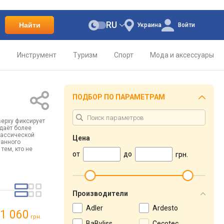
RU
Найти
Украина
Войти
о
Инструмент
Туризм
Спорт
Мода и аксессуары
ПОДБОР ПО ПАРАМЕТРАМ
верху фиксирует
 даёт более
лассической
Цена
ванного
тем, кто не
от
до
грн.
Производители
Adler
Ardesto
1 060
грн.
BaByliss
Cecotec