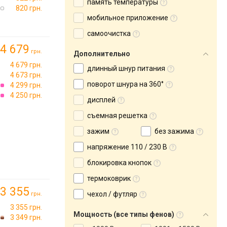
память температуры
820 грн.
мобильное приложение
самоочистка
4 679
грн.
Дополнительно
4 679 грн.
длинный шнур питания
4 673 грн.
поворот шнура на 360°
4 299 грн.
4 250 грн.
дисплей
съемная решетка
зажим
без зажима
напряжение 110 / 230 В
блокировка кнопок
термоковрик
3 355
чехол / футляр
грн.
3 355 грн.
Мощность (все типы фенов)
3 349 грн.