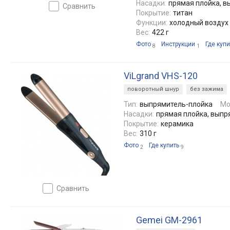
Насадки:
прямая плойка, 
сравнить
Покрытие:
титан
Функции:
холодный воздух
Вес:
422 г
Фото
Инструкции
Где купи
8
1
ViLgrand VHS-120
поворотный шнур
без зажима
Тип:
выпрямитель-плойка
Мо
Насадки:
прямая плойка, выпр
Покрытие:
керамика
Вес:
310 г
Фото
Где купить
2
9
сравнить
Gemei GM-2961