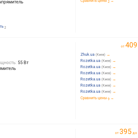
Сравнить цены
→
выпрямитель
2
ть
2
409
от
Zhuk.ua
→
(Киев)
Rozetka.ua
→
(Киев)
щность:
55 Вт
Rozetka.ua
→
(Киев)
ямитель
Rozetka.ua
→
(Киев)
Rozetka.ua
→
(Киев)
Rozetka.ua
→
(Киев)
Rozetka.ua
→
(Киев)
Сравнить цены
→
9
395
от
до