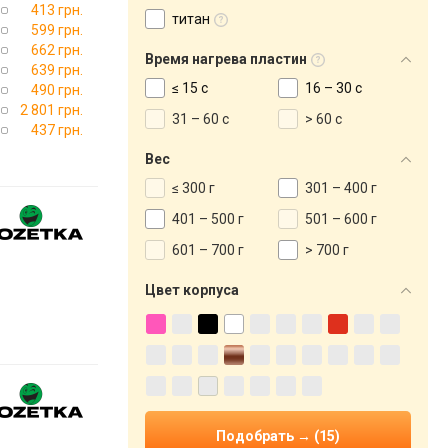
413 грн.
титан
599 грн.
662 грн.
Время нагрева пластин
639 грн.
≤ 15 с
16 – 30 с
490 грн.
2 801 грн.
31 – 60 с
> 60 с
437 грн.
Вес
≤ 300 г
301 – 400 г
401 – 500 г
501 – 600 г
601 – 700 г
> 700 г
Цвет корпуса