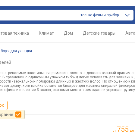
только фены и приборы для укладки
товая техника
Климат
Дом
Детские товары
Авт
иборы для укладки
делей
кие нагреваемые пластины выпрямляют полотно, а дополнительный прижим с
у. В сравнении с одиночным утюжком гибрид легче осваивать для завивки и
орости «зеркальной» полировки длинных и жёстких волос. По отношению к к
ивает длину, хотя плойка останется быстрее для жёстких спиралей фиксиро
я офиса и вечерние S-волны, экономит место в чемодане и упрощает рутину 
ок
Украине
755
от
до