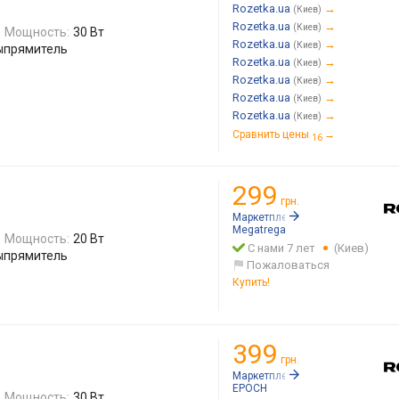
Rozetka.ua
→
(Киев)
Rozetka.ua
→
(Киев)
Мощность:
30 Вт
Rozetka.ua
→
(Киев)
выпрямитель
Rozetka.ua
→
(Киев)
Rozetka.ua
→
(Киев)
Rozetka.ua
→
(Киев)
Rozetka.ua
→
(Киев)
Сравнить цены
→
16
299
грн.
Маркетплейс:
Rozetka.ua
Megatrega
Мощность:
20 Вт
С нами 7 лет
(Киев)
выпрямитель
Пожаловаться
Купить!
399
грн.
Маркетплейс:
Rozetka.ua
EPOCH
Мощность:
30 Вт