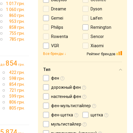
1 017 грн.
Dreame
Dyson
1 060 грн.
860 грн.
Gemei
Laifen
953 грн.
858 грн.
Philips
Remington
755 грн.
Rowenta
Sencor
785 грн.
VGR
Xiaomi
Все бренды
Рейтинг брендов
854
до
грн.
Тип
422 грн.
фен
→
598 грн.
854 грн.
дорожный фен
721 грн.
599 грн.
настенный фен
806 грн.
фен-мультистайлер
805 грн.
фен-щетка
щетка
мультистайлер
5 874