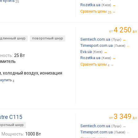
е купить
25
Rozetka.ua
→
(Киев)
Сравнить цены
→
25
4 250
от
до
длинный шнур
поворотный шнур
Semtech.com.ua
→
(Луцк)
Timesport.com.ua
→
(Львов)
Eva.ua
→
(Киев)
ность:
25 Вт
Rozetka.ua
→
(Киев)
ямитель
Сравнить цены
→
4
, холодный воздух, ионизация
 купить
4
3 349
ustre C115
от
до
оротный шнур
Semtech.com.ua
→
(Луцк)
Timesport.com.ua
→
(Львов)
Мощность:
1000 Вт