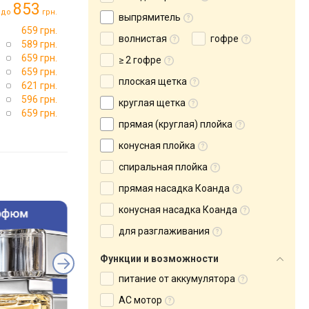
853
до
грн.
выпрямитель
659 грн.
волнистая
гофре
589 грн.
659 грн.
≥ 2 гофре
659 грн.
плоская щетка
621 грн.
596 грн.
круглая щетка
659 грн.
прямая (круглая) плойка
конусная плойка
спиральная плойка
прямая насадка Коанда
конусная насадка Коанда
для разглаживания
Функции и возможности
питание от аккумулятора
AC мотор