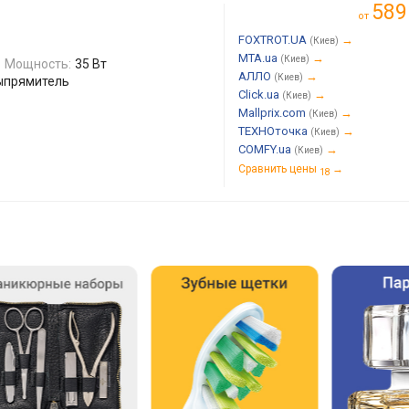
589
от
FOXTROT.UA
→
(Киев)
MTA.ua
→
(Киев)
Мощность:
35 Вт
АЛЛО
→
(Киев)
выпрямитель
Click.ua
→
(Киев)
Mallprix.com
→
(Киев)
ТЕХНОточка
→
(Киев)
COMFY.ua
→
(Киев)
Сравнить цены
→
18