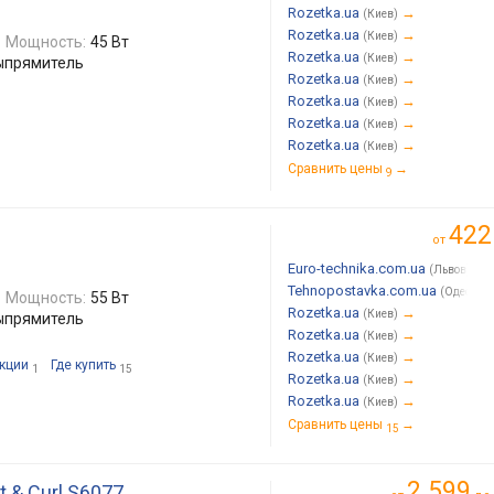
Rozetka.ua
→
(Киев)
Rozetka.ua
→
(Киев)
Мощность:
45 Вт
Rozetka.ua
→
(Киев)
выпрямитель
Rozetka.ua
→
(Киев)
Rozetka.ua
→
(Киев)
Rozetka.ua
→
(Киев)
Rozetka.ua
→
(Киев)
Сравнить цены
→
9
422
от
Euro-technika.com.ua
→
(Львов)
Tehnopostavka.com.ua
(Одесса)
Мощность:
55 Вт
Rozetka.ua
→
(Киев)
выпрямитель
Rozetka.ua
→
(Киев)
Rozetka.ua
→
(Киев)
кции
Где купить
1
15
Rozetka.ua
→
(Киев)
Rozetka.ua
→
(Киев)
Сравнить цены
→
15
2 599
t & Curl S6077