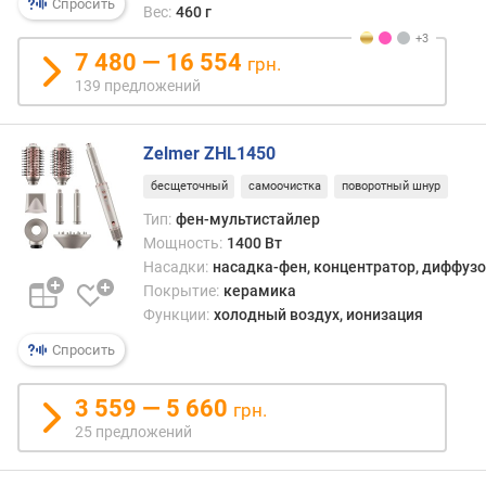
Спросить
р
Вес:
460 г
е
ж
7 480 — 16 554
грн.
и
139 предложений
м
ы
м
Zelmer ZHL1450
о
бесщеточный
самоочистка
поворотный шнур
щ
н
Тип:
фен-мультистайлер
о
Мощность:
1400 Вт
с
Насадки:
насадка-фен, концентратор, диффузо
т
Покрытие:
керамика
и
Функции:
холодный воздух, ионизация
т
Спросить
е
м
3 559 — 5 660
грн.
п
25 предложений
е
р