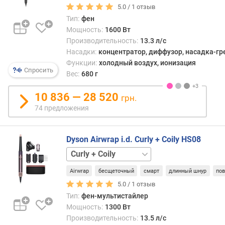
Edition
Origin
Straight
5.0 /
1
отзыв
п
+
Тип:
фен
о
Wavy
Мощность:
1600 Вт
о
Производительность:
13.3 л/с
т
Насадки:
концентратор, диффузор, насадка-гр
з
ы
Функции:
холодный воздух, ионизация
Спросить
в
Вес:
680 г
а
м
10 836 — 28 520
грн.
74 предложения
п
о
д
Dyson Airwrap i.d. Curly + Coily HS08
а
Curly
т
+
е
Airwrap
бесщеточный
смарт
длинный шнур
по
Coily
д
SE
Straight
5.0 /
1
отзыв
о
+
Тип:
фен-мультистайлер
б
Wavy
Straight
Мощность:
1300 Вт
а
+
Производительность:
13.5 л/с
в