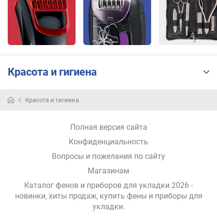
н
а
к
а
б
е
л
Красота и гигиена
я
(
м
Красота и гигиена
)
Цены
на
Полная версия сайта
фены
с
Конфиденциальность
диффузором
Вопросы и пожелания по сайту
Название
Цена
Магазинам
фена
Каталог фенов и приборов для укладки 2026 -
Dreame
от 3 613 грн.
Glory Mix
новинки, хиты продаж,
купить фены и приборы для
укладки
.
Dyson
от 20 160 грн.
Supersonic