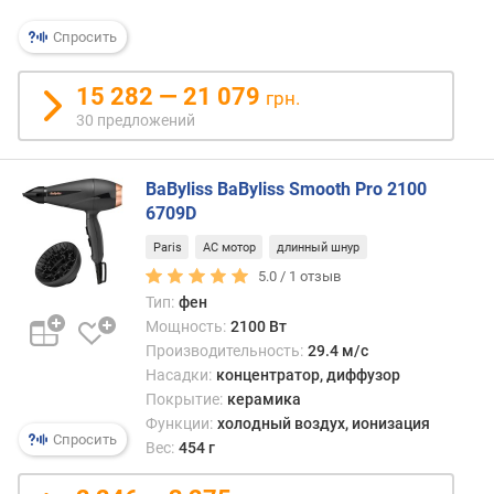
п
л
Спросить
а
с
15 282 — 21 079
грн.
т
30 предложений
и
н
ы
BaByliss BaByliss Smooth Pro 2100
(
6709D
м
м
Paris
AC мотор
длинный шнур
)
5.0 /
1
отзыв
Тип:
фен
д
Мощность:
2100 Вт
л
Производительность:
29.4 м/с
и
Насадки:
концентратор, диффузор
н
Покрытие:
керамика
а
Функции:
холодный воздух, ионизация
п
Спросить
Вес:
454 г
л
а