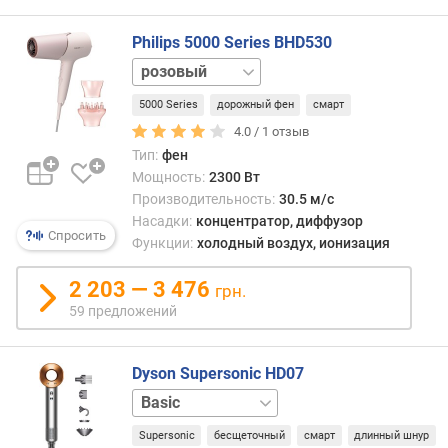
г
(напр
и
при
Philips 5000 Series BHD530
м
закр
графит
лака
синий
о
на
5000 Series
дорожный фен
смарт
фиолетовый
т
обши
черный
4.0 /
1
отзыв
д
причё
о
Тип:
фен
р
Мощность:
2300 Вт
о
Производительность:
30.5 м/с
г
Насадки:
концентратор, диффузор
Спросить
и
Функции:
холодный воздух, ионизация
х
к
2 203 — 3 476
грн.
д
59 предложений
е
ш
е
Dyson Supersonic HD07
в
Curly
ы
+
м
Supersonic
бесщеточный
смарт
длинный шнур
Coily
Gift