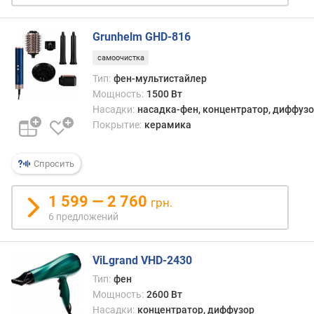
к
а
Grunhelm GHD-816
К
о
самоочистка
а
Тип:
фен-мультистайлер
н
Мощность:
1500 Вт
д
Насадки:
насадка-фен, концентратор, диффузо
а
Покрытие:
керамика
к
о
Спросить
н
у
1 599 — 2 760
грн.
с
6 предложений
н
а
я
ViLgrand VHD-2430
н
а
Тип:
фен
с
Мощность:
2600 Вт
а
Насадки:
концентратор, диффузор