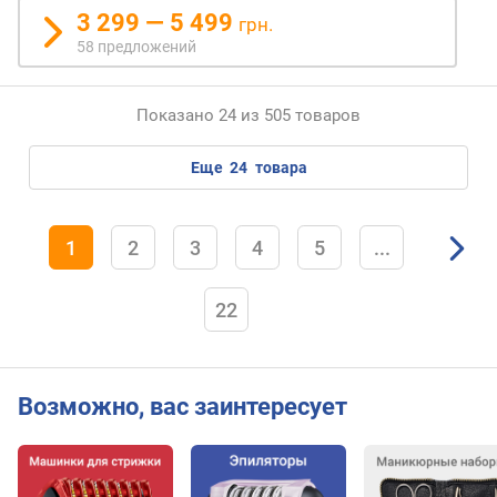
а
3 299 — 5 499
грн.
з
58 предложений
г
л
а
Показано 24 из 505 товаров
ж
и
в
еще
24
товара
а
н
и
1
2
3
4
5
...
я
г
22
о
ф
р
е
Возможно, вас заинтересует
д
л
и