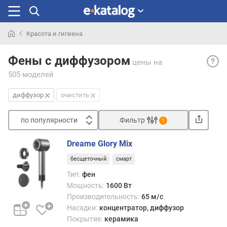
Красота и гигиена
Искали
Дифф
раньше
Фены с диффузором
цены
на
— нас
505 моделей
пред
для
диффузор
очистить
расс
пото
по популярности
Фильтр
возду
1
за
Сортировать
счёт
Dreame Glory Mix
п
этого
бесщеточный
смарт
о
сниж
п
его
Тип:
фен
о
скоро
Мощность:
1600 Вт
п
и
Производительность:
65 м/с
у
увели
Насадки:
концентратор, диффузор
л
площ
Покрытие:
керамика
я