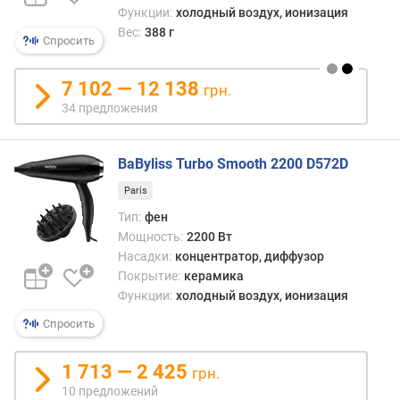
у
Функции:
холодный воздух, ионизация
з
Вес:
388 г
Спросить
о
р
7 102 — 12 138
грн.
щ
34 предложения
е
т
к
BaByliss Turbo Smooth 2200 D572D
а
Paris
п
Тип:
фен
р
Мощность:
2200 Вт
я
Насадки:
концентратор, диффузор
м
Покрытие:
керамика
а
Функции:
холодный воздух, ионизация
я
н
Спросить
а
с
1 713 — 2 425
грн.
а
10 предложений
д