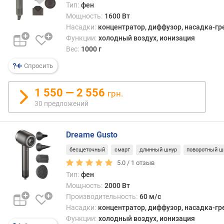
Тип:
фен
Мощность:
1600 Вт
в
Насадки:
концентратор, диффузор, насадка-гр
е
Функции:
холодный воздух, ионизация
с
Вес:
1000 г
(
г
Спросить
)
1 550 — 2 556
м
грн.
о
30 предложений
д
е
л
Dreame Gusto
ь
бесщеточный
смарт
длинный шнур
поворотный ш
н
5.0 /
1
отзыв
ы
Тип:
фен
й
Мощность:
2000 Вт
г
о
Производительность:
60 м/с
д
Насадки:
концентратор, диффузор, насадка-гр
Функции:
холодный воздух, ионизация