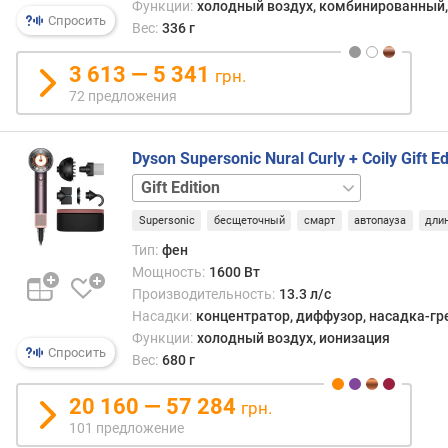
охват
Функции:
холодный воздух, комбинированный,
р
Спросить
Прим
Вес:
336 г
н
в
о
тех
3 613 — 5 341
грн.
с
случа
72 предложения
т
когда
и
нужн
обесп
Dyson Supersonic Nural Curly + Coily Gift E
о
макс
Curly
т
дели
+
д
возд
Supersonic
бесщеточный
смарт
автопауза
дли
Coily
Straight
е
(напр
+
ш
Тип:
фен
при
Wavy
Straight
е
Мощность:
1600 Вт
сушк
+
в
осла
Производительность:
13.3 л/с
Wavy
ы
волос
Насадки:
концентратор, диффузор, насадка-гр
Gift
х
либо
Функции:
холодный воздух, ионизация
Edition
к
Спросить
если
Вес:
680 г
д
нужн
о
обраб
20 160 — 57 284
грн.
р
макс
101 предложение
о
площ