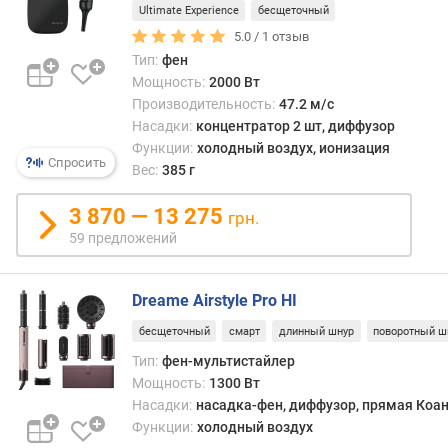
Ultimate Experience
бесщеточный
р
5.0 /
1
отзыв
о
в
Тип:
фен
е
Мощность:
2000 Вт
н
Производительность:
47.2 м/с
ь
Насадки:
концентратор 2 шт, диффузор
ш
Функции:
холодный воздух, ионизация
Спросить
у
Вес:
385 г
м
а
3 870 — 13 275
грн.
(
59 предложений
д
Б
)
Dreame Airstyle Pro HI
ш
бесщеточный
смарт
длинный шнур
поворотный ш
и
Тип:
фен-мультистайлер
р
Мощность:
1300 Вт
и
Насадки:
насадка-фен, диффузор, прямая Коан
н
Функции:
холодный воздух
а