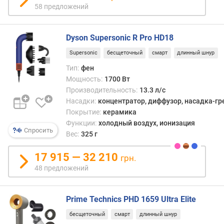
д
58 предложений
л
о
ж
Dyson Supersonic R Pro HD18
е
Supersonic
бесщеточный
смарт
длинный шнур
н
и
Тип:
фен
й
Мощность:
1700 Вт
Производительность:
13.3 л/с
Насадки:
концентратор, диффузор, насадка-гр
м
Покрытие:
керамика
о
Функции:
холодный воздух, ионизация
щ
Спросить
Вес:
325 г
н
о
17 915 — 32 210
грн.
с
48 предложений
т
ь
(
Prime Technics PHD 1659 Ultra Elite
В
т
бесщеточный
смарт
длинный шнур
)