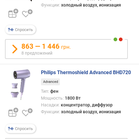
д
Функции:
холодный воздух, ионизация
к
а
К
о
Спросить
а
н
863 — 1 446
грн.
д
8 предложений
а
н
Philips Thermoshield Advanced BHD720
а
с
Advanced
а
Тип:
фен
д
Мощность:
1800 Вт
к
Насадки:
концентратор, диффузор
а
Функции:
холодный воздух, ионизация
д
л
я
Спросить
р