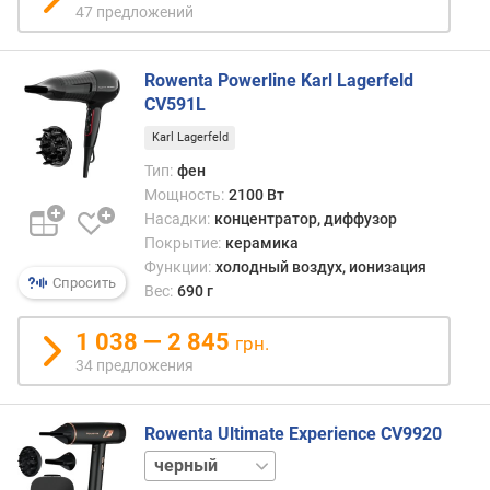
47 предложений
в
о
з
Rowenta Powerline Karl Lagerfeld
д
CV591L
у
Karl Lagerfeld
ш
н
Тип:
фен
ы
Мощность:
2100 Вт
й
Насадки:
концентратор, диффузор
п
Покрытие:
керамика
о
Функции:
холодный воздух, ионизация
т
Спросить
Вес:
690 г
о
к
1 038 — 2 845
грн.
(
34 предложения
л
/
с
Rowenta Ultimate Experience CV9920
)
белый
у