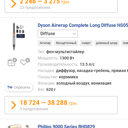
2 246 — 3 275
с
грн.
т
23 предложения
и
н
ы
Dyson Airwrap Complete Long Diffuse HS0
(
Basic
Limited
м
Edition
Origin
Volumise
Volumise
м
Airwrap
бесщеточный
смарт
длинный шнур
по
SE
)
Тип:
фен-мультистайлер
Мощность:
1300 Вт
в
Производительность:
13.5 л/с
р
Насадки:
диффузор, насадка-гребень, прямая 
е
Покрытие:
керамика
м
Функции:
холодный воздух, ионизация
я
Спросить
Вес:
620 г
н
а
18 724 — 38 288
г
грн.
р
3 предложения
е
в
а
Philips 9000 Series BHD829