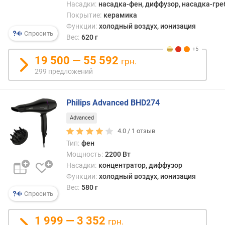
Wavy
Насадки:
насадка-фен, диффузор, насадка-греб
л
SE
Покрытие:
керамика
е
Функции:
холодный воздух, ионизация
н
Спросить
Вес:
620 г
и
я
19 500 — 55 592
грн.
п
299 предложений
о
к
о
Philips Advanced BHD274
л
Advanced
и
4.0 /
1
отзыв
ч
е
Тип:
фен
с
Мощность:
2200 Вт
т
Насадки:
концентратор, диффузор
в
Функции:
холодный воздух, ионизация
у
Вес:
580 г
Спросить
п
р
е
1 999 — 3 352
грн.