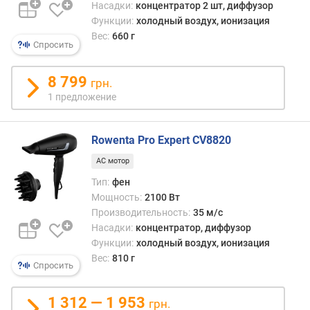
Насадки:
концентратор 2 шт, диффузор
в
Функции:
холодный воздух, ионизация
о
Вес:
660 г
з
Спросить
д
у
8 799
ш
грн.
н
1 предложение
о
г
о
Rowenta Pro Expert CV8820
п
AC мотор
о
Тип:
фен
т
Мощность:
2100 Вт
о
к
Производительность:
35 м/с
а
Насадки:
концентратор, диффузор
(
Функции:
холодный воздух, ионизация
м
Вес:
810 г
Спросить
/
с
)
1 312 — 1 953
грн.