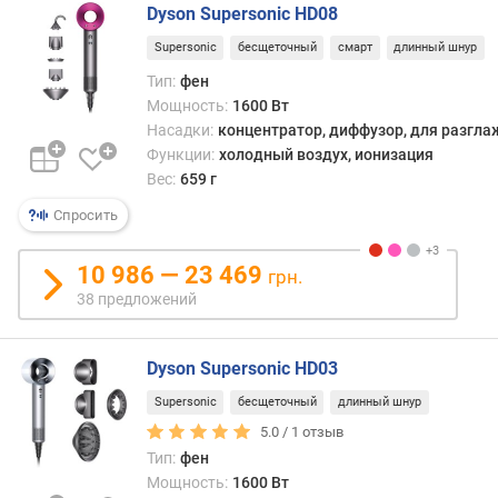
а
Dyson Supersonic HD08
т
у
Supersonic
бесщеточный
смарт
длинный шнур
р
Тип:
фен
н
Мощность:
1600 Вт
ы
Насадки:
концентратор, диффузор, для разгл
е
Функции:
холодный воздух, ионизация
р
Вес:
659 г
е
ж
Спросить
и
м
10 986 — 23 469
грн.
ы
38 предложений
с
к
Dyson Supersonic HD03
о
р
Supersonic
бесщеточный
длинный шнур
о
5.0 /
1
отзыв
с
Тип:
фен
т
Мощность:
1600 Вт
ь