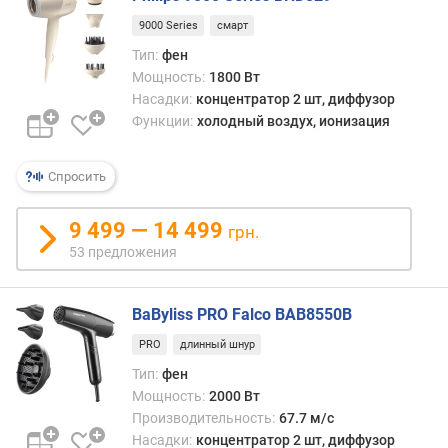
(
9000 Series
смарт
с
Тип:
фен
)
Мощность:
1800 Вт
к
Насадки:
концентратор 2 шт, диффузор
о
Функции:
холодный воздух, ионизация
н
ц
Спросить
е
н
т
9 499 — 14 499
грн.
р
53 предложения
а
т
о
BaByliss PRO Falco BAB8550B
р
PRO
длинный шнур
д
Тип:
фен
и
Мощность:
2000 Вт
ф
Производительность:
67.7 м/с
ф
Насадки:
концентратор 2 шт, диффузор