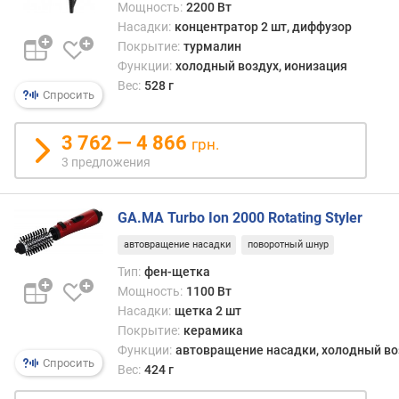
ь
Мощность:
2200 Вт
в
Насадки:
концентратор 2 шт, диффузор
о
Покрытие:
турмалин
з
Функции:
холодный воздух, ионизация
д
Вес:
528 г
Спросить
у
ш
н
3 762 — 4 866
грн.
о
3 предложения
г
о
п
GA.MA Turbo Ion 2000 Rotating Styler
о
т
автовращение насадки
поворотный шнур
о
Тип:
фен-щетка
к
Мощность:
1100 Вт
а
Насадки:
щетка 2 шт
(
Покрытие:
керамика
м
Функции:
автовращение насадки, холодный во
/
Спросить
Вес:
424 г
с
)