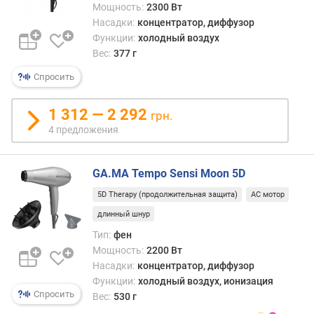
у
Мощность:
2300 Вт
р
Насадки:
концентратор, диффузор
о
Функции:
холодный воздух
в
Вес:
377 г
е
Спросить
н
ь
ш
1 312 — 2 292
грн.
у
4 предложения
м
а
(
GA.MA Tempo Sensi Moon 5D
д
5D Therapy (продолжительная защита)
AC мотор
Б
)
длинный шнур
Тип:
фен
ш
Мощность:
2200 Вт
и
Насадки:
концентратор, диффузор
р
Функции:
холодный воздух, ионизация
и
Спросить
Вес:
530 г
н