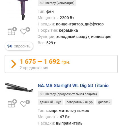
3D Therapy (ионизация)
с
т
Тип:
фен
и
Мощность:
2200 Вт
н
Насадки:
концентратор, диффузор
ы
Покрытие:
керамика
(
Функции:
холодный воздух, ионизация
м
Вес:
529 г
м
Спросить
)
1 675 — 1 692
грн.
в
2 предложения
р
е
м
GA.MA Starlight WL Dig 5D Titanio
я
н
5D Therapy (продолжительная защита)
а
длинный шнур
поворотный шнур
дисплей
г
Тип:
выпрямитель-утюжок
р
Мощность:
47 Вт
е
Насадки:
выпрямитель
в