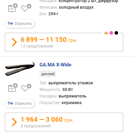
Насадки:
концентратор 2 шт, диффузор
д
Функции:
холодный воздух
л
Вес:
294 г
о
ж
Спросить
е
н
6 899 — 11 150
грн.
и
13 предложений
й
GA.MA X-Wide
м
о
дисплей
щ
Тип:
выпрямитель-утюжок
н
Мощность:
60 Вт
о
Насадки:
выпрямитель
с
Покрытие:
керамика
Спросить
т
ь
(
1 964 — 3 060
грн.
В
6 предложений
т