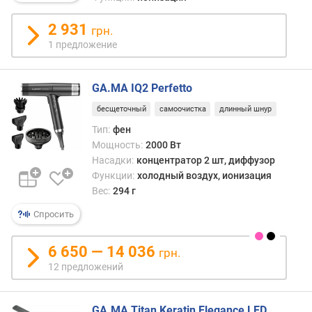
я
р
2 931
грн.
н
1 предложение
о
с
т
GA.MA IQ2 Perfetto
и
бесщеточный
самоочистка
длинный шнур
о
Тип:
фен
т
Мощность:
2000 Вт
д
Насадки:
концентратор 2 шт, диффузор
е
Функции:
холодный воздух, ионизация
ш
Вес:
294 г
е
в
Спросить
ы
х
6 650 — 14 036
грн.
к
12 предложений
д
о
р
GA.MA Titan Keratin Elegance LED