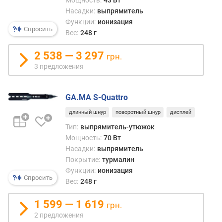
д
Насадки:
выпрямитель
к
Функции:
ионизация
а
Спросить
Вес:
248 г
К
о
2 538 — 3 297
грн.
а
3 предложения
н
д
а
GA.MA S-Quattro
к
длинный шнур
поворотный шнур
дисплей
о
Тип:
выпрямитель-утюжок
н
Мощность:
70 Вт
у
Насадки:
выпрямитель
с
н
Покрытие:
турмалин
а
Функции:
ионизация
Спросить
я
Вес:
248 г
н
а
1 599 — 1 619
грн.
с
2 предложения