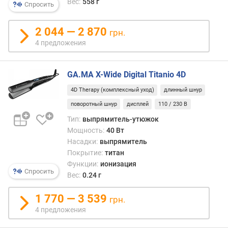
Вес:
558 г
Спросить
п
о
2 044 — 2 870
грн.
о
4 предложения
т
з
ы
GA.MA X-Wide Digital Titanio 4D
в
4D Therapy (комплексный уход)
длинный шнур
а
м
поворотный шнур
дисплей
110 / 230 В
Тип:
выпрямитель-утюжок
п
Мощность:
40 Вт
о
Насадки:
выпрямитель
д
Покрытие:
титан
а
Функции:
ионизация
т
Спросить
Вес:
0.24 г
е
д
1 770 — 3 539
о
грн.
б
4 предложения
а