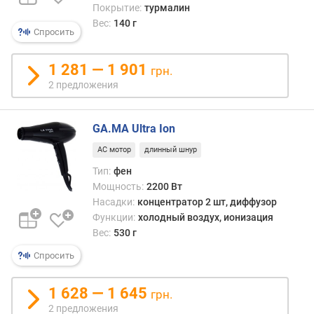
Покрытие:
турмалин
р
Вес:
140 г
е
Спросить
ж
и
1 281 — 1 901
грн.
м
2 предложения
ы
м
о
GA.MA Ultra Ion
щ
н
AC мотор
длинный шнур
о
Тип:
фен
с
Мощность:
2200 Вт
т
Насадки:
концентратор 2 шт, диффузор
и
Функции:
холодный воздух, ионизация
Вес:
530 г
т
е
Спросить
м
п
1 628 — 1 645
е
грн.
р
2 предложения