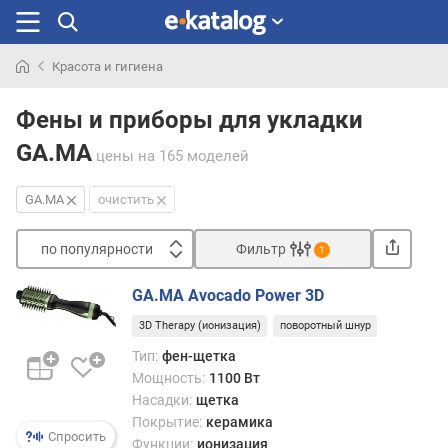
Красота и гигиена
Искали
раньше
Фены и приборы для укладки
GA.MA
цены
на 165 моделей
GA.MA
очистить
по популярности
Фильтр
1
Сортировать
GA.MA Avocado Power 3D
п
3D Therapy (ионизация)
поворотный шнур
о
п
Тип:
фен-щетка
о
Мощность:
1100 Вт
п
Насадки:
щетка
у
Покрытие:
керамика
л
Спросить
Функции:
ионизация