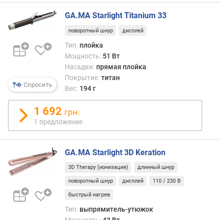
у
GA.MA Starlight Titanium 33
з
о
поворотный шнур
дисплей
р
Тип:
плойка
Мощность:
51 Вт
щ
Насадки:
прямая плойка
е
Покрытие:
титан
т
Спросить
Вес:
194 г
к
а
1 692
грн.
п
1 предложение
р
я
м
GA.MA Starlight 3D Keration
а
3D Therapy (ионизация)
длинный шнур
я
поворотный шнур
дисплей
110 / 230 В
н
а
быстрый нагрев
с
Тип:
выпрямитель-утюжок
а
Мощность:
43 Вт