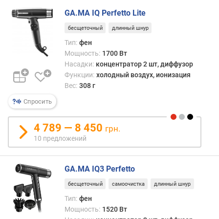
в
л
GA.MA IQ Perfetto Lite
е
бесщеточный
длинный шнур
н
Тип:
фен
и
я
Мощность:
1700 Вт
Насадки:
концентратор 2 шт, диффузор
п
Функции:
холодный воздух, ионизация
о
Вес:
308 г
к
Спросить
о
л
и
4 789 — 8 450
грн.
ч
10 предложений
е
с
т
GA.MA IQ3 Perfetto
в
бесщеточный
самоочистка
длинный шнур
у
п
Тип:
фен
р
Мощность:
1520 Вт
е