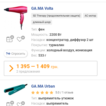
)
GA.MA Volta
в
5D Therapy (продолжительная защита)
AC мотор
е
с
длинный шнур
(
Тип:
фен
г
Мощность:
2200 Вт
)
Насадки:
концентратор, диффузор 2 шт
Покрытие:
турмалин
м
Функции:
холодный воздух, ионизация
о
Спросить
Вес:
533 г
д
е
1 395 — 1 409
л
грн.
ь
2 предложения
н
ы
GA.MA Urban
й
г
5.0 /
1
отзыв
о
Тип:
выпрямитель-утюжок
д
Насадки:
выпрямитель