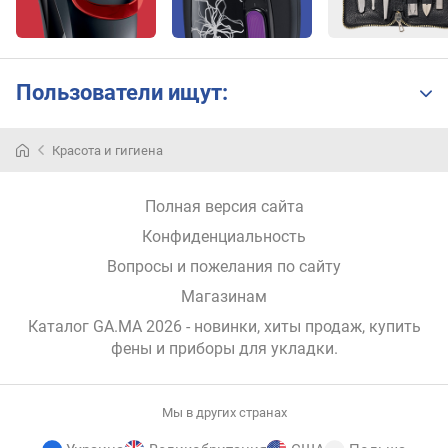
а
з
г
л
Пользователи ищут:
а
ж
и
Красота и гигиена
в
а
н
Полная версия сайта
и
Конфиденциальность
я
Вопросы и пожелания по сайту
г
Магазинам
о
Каталог GA.MA 2026
- новинки, хиты продаж,
купить
ф
фены и приборы для укладки
.
р
е
д
Мы в других странах
л