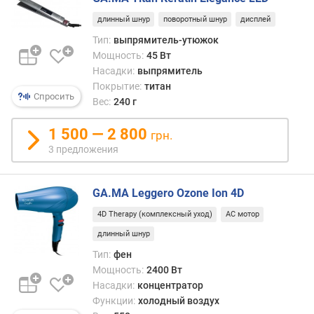
о
г
длинный шнур
поворотный шнур
дисплей
и
Тип:
выпрямитель-утюжок
м
Мощность:
45 Вт
Насадки:
выпрямитель
о
Покрытие:
титан
т
Спросить
д
Вес:
240 г
о
р
1 500 — 2 800
грн.
о
3 предложения
г
и
х
GA.MA Leggero Ozone Ion 4D
к
4D Therapy (комплексный уход)
AC мотор
д
е
длинный шнур
ш
Тип:
фен
е
Мощность:
2400 Вт
в
Насадки:
концентратор
ы
Функции:
холодный воздух
м