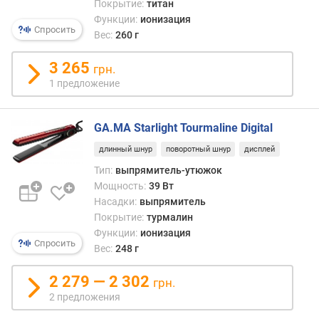
Покрытие:
титан
а
(
Функции:
ионизация
Спросить
с
Вес:
260 г
)
3 265
грн.
к
1 предложение
о
н
ц
GA.MA Starlight Tourmaline Digital
е
длинный шнур
поворотный шнур
дисплей
н
т
Тип:
выпрямитель-утюжок
р
Мощность:
39 Вт
а
Насадки:
выпрямитель
т
Покрытие:
турмалин
о
Функции:
ионизация
р
Спросить
Вес:
248 г
д
2 279 — 2 302
грн.
и
2 предложения
ф
ф