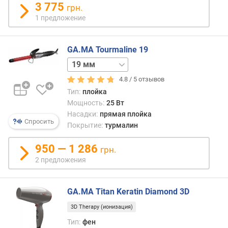
3 775
грн.
1 предложение
в
о
з
GA.MA Tourmaline 19
д
25 мм
33 мм
у
ш
4.8 /
5
отзывов
н
Тип:
плойка
ы
Мощность:
25 Вт
й
Насадки:
прямая плойка
п
Спросить
Покрытие:
турмалин
о
т
950 — 1 286
о
грн.
к
2 предложения
(
л
/
GA.MA Titan Keratin Diamond 3D
с
3D Therapy (ионизация)
)
Тип:
фен