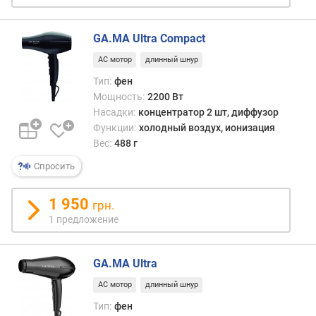
а
т
у
GA.MA Ultra Compact
р
AC мотор
длинный шнур
н
Тип:
фен
ы
Мощность:
2200 Вт
е
р
Насадки:
концентратор 2 шт, диффузор
е
Функции:
холодный воздух, ионизация
ж
Вес:
488 г
и
Спросить
м
ы
1 950
грн.
с
1 предложение
к
о
р
GA.MA Ultra
о
AC мотор
длинный шнур
с
т
Тип:
фен