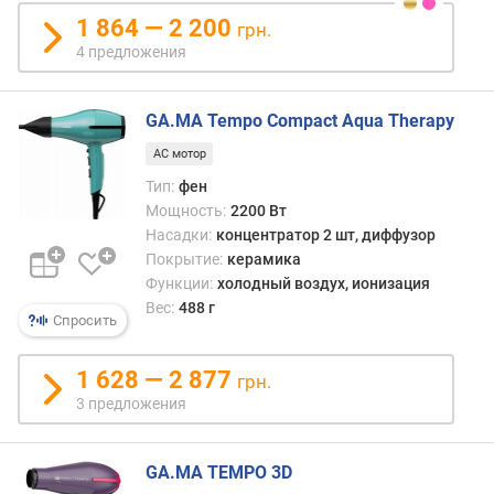
а
1 864 — 2 200
п
грн.
л
4 предложения
а
с
т
GA.MA Tempo Compact Aqua Therapy
и
AC мотор
н
ы
Тип:
фен
(
Мощность:
2200 Вт
м
Насадки:
концентратор 2 шт, диффузор
м
Покрытие:
керамика
)
Функции:
холодный воздух, ионизация
Вес:
488 г
Спросить
д
л
и
1 628 — 2 877
грн.
н
3 предложения
а
п
л
GA.MA TEMPO 3D
а