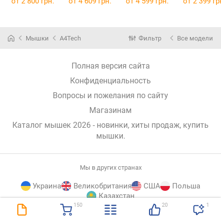
от 2 800 грн.
от 4 609 грн.
от 4 599 грн.
от 2 399 гр
Мышки
A4Tech
Фильтр
Все модели
Полная версия сайта
Конфиденциальность
Вопросы и пожелания по сайту
Магазинам
Каталог мышек 2026 - новинки, хиты продаж,
купить
мышки
.
Мы в других странах
Украина
Великобритания
США
Польша
Казахстан
150
20
1
E-