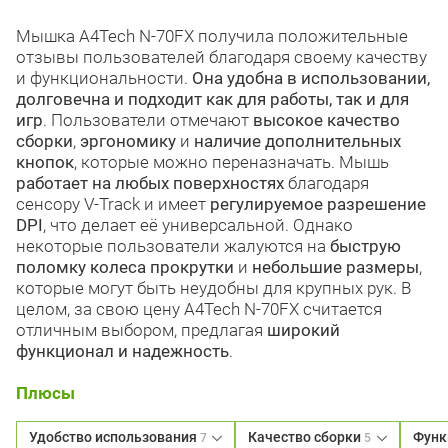
Мышка A4Tech N-70FX получила положительные
отзывы пользователей благодаря своему качеству
и функциональности.
Она удобна в использовании,
долговечна и подходит как для работы, так и для
игр
. Пользователи отмечают
высокое качество
сборки
,
эргономику
и
наличие дополнительных
кнопок
, которые можно переназначать. Мышь
работает на любых поверхностях
благодаря
сенсору V-Track и имеет
регулируемое разрешение
DPI
, что делает её универсальной. Однако
некоторые пользователи жалуются на
быструю
поломку колеса прокрутки
и
небольшие размеры
,
которые могут быть неудобны для крупных рук. В
целом, за свою цену A4Tech N-70FX считается
отличным выбором, предлагая
широкий
функционал и надежность
.
Плюсы
Удобство использования
Качество сборки
Функ
7
5