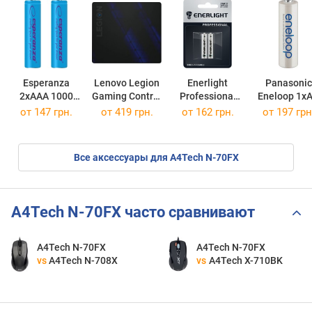
Esperanza
Lenovo Legion
Enerlight
Panasonic
2xAAA 1000
Gaming Control
Professional
Eneloop 1x
mAh
Mouse Pad L
2xAAA 1000
1900 mAh
от 147 грн.
от 419 грн.
от 162 грн.
от 197 грн
mAh
Все аксессуары для A4Tech N-70FX
A4Tech N-70FX часто сравнивают
A4Tech N-70FX
A4Tech N-70FX
vs
A4Tech N-708X
vs
A4Tech X-710BK