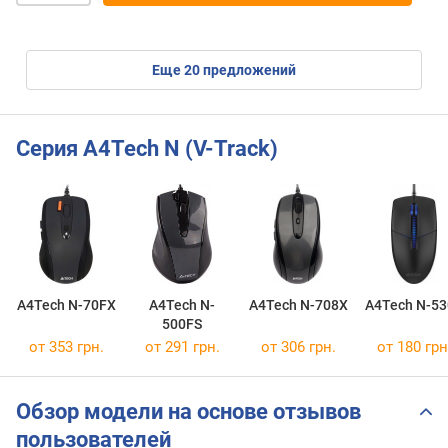
eще
20
предложений
Серия A4Tech N (V-Track)
A4Tech N-70FX
A4Tech N-
A4Tech N-708X
A4Tech N-53
500FS
от 353 грн.
от 291 грн.
от 306 грн.
от 180 грн
Обзор модели на основе отзывов
пользователей