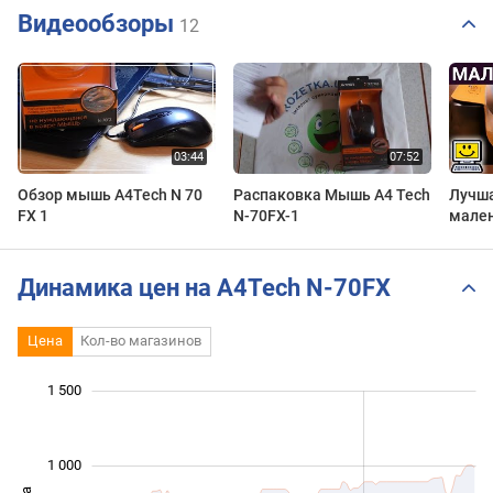
Видеообзоры
12
Обзор мышь A4Tech N 70
Распаковка Мышь A4 Tech
Лучш
FX 1
N-70FX-1
мален
Track
Динамика цен на A4Tech N-70FX
Цена
Кол-во магазинов
 000
 000
-400
-200
-500
200
1 500
1 000