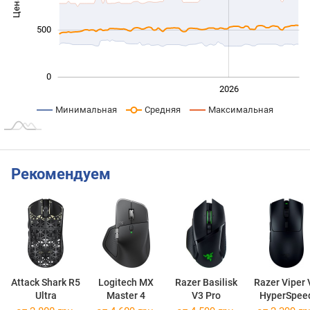
Цена
1 000
500
0
2024
2025
2028
2026
L
Минимальная
Средняя
Максимальная
Рекомендуем
Attack Shark R5
Logitech MX
Razer Basilisk
Razer Viper 
Ultra
Master 4
V3 Pro
HyperSpee