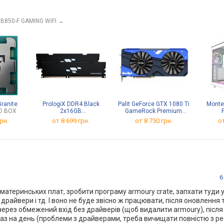
подсветка, сертификат
подсветка, 16 pin, 300 Вт
Гбит/с, Wi-F
itanium, гарантия 10 лет
M.2
B850-F GAMING WIFI
→
ranite
PrologiX DDR4 Black
Palit GeForce GTX 1080 Ti
Monte
D BOX
2x16GB
GameRock Premium
PRO32GB3200B4K
Edition
рн.
от
8 699 грн.
от 8 750 грн.
от
6
атеринських плат, зробити програму armoury crate, запхати туди у
 драйвери і тд. І воно не буде звісно ж працювати, після оновлення
 через обмежений вхід без драйверів (щоб видалити armoury), після
 раз на день (проблеми з драйверами, треба вичищати повністю з ре