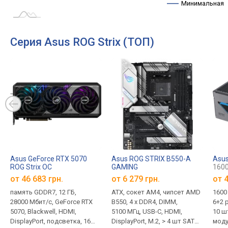
Минимальная
Серия Asus ROG Strix (ТОП)
Asus GeForce RTX 5070
Asus ROG STRIX B550-A
Asus
ROG Strix OC
GAMING
1600
от 46 683 грн.
от 6 279 грн.
от
4
память GDDR7, 12 ГБ,
ATX, сокет AM4, чипсет AMD
1600 
28000 Мбит/с, GeForce RTX
B550, 4 x DDR4, DIMM,
6+2 p
5070, Blackwell, HDMI,
5100 МГц, USB-C, HDMI,
10 шт
DisplayPort, подсветка, 16
DisplayPort, M.2, > 4 шт SATA
моду