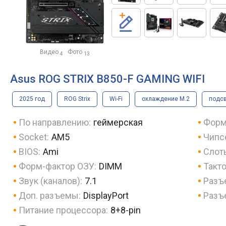
Видео
Фото
4
13
Asus ROG STRIX B850-F GAMING WIFI
2025 год
ROG Strix
Wi-Fi
охлаждение M.2
подсв
По направлению:
геймерская
Форм
Socket:
AM5
Чипс
BIOS:
Ami
Слот
Форм-фактор ОЗУ:
DIMM
Такто
Звук (каналов):
7.1
Разъ
Доп. разъемы:
DisplayPort
Разъ
Питание процессора:
8+8-pin