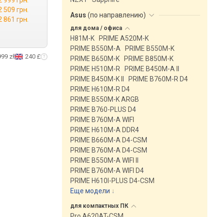
2 999 грн.
2 509 грн.
Asus
(
по направлению
)
2 861 грн.
для дома /
офиса
H81M-K
PRIME A520M-K
PRIME B550M-A
PRIME B550M-K
999 zł
240 £
PRIME B650M-K
PRIME B850M-K
PRIME H510M-R
PRIME B450M-A II
PRIME B450M-K II
PRIME B760M-R D4
PRIME H610M-R D4
PRIME B550M-K ARGB
PRIME B760-PLUS D4
PRIME B760M-A WIFI
PRIME H610M-A DDR4
PRIME B660M-A D4-CSM
PRIME B760M-A D4-CSM
PRIME B550M-A WIFI II
PRIME B760M-A WIFI D4
PRIME H610I-PLUS D4-CSM
Еще модели
↓
для компактных
ПК
Pro A620AT-CSM