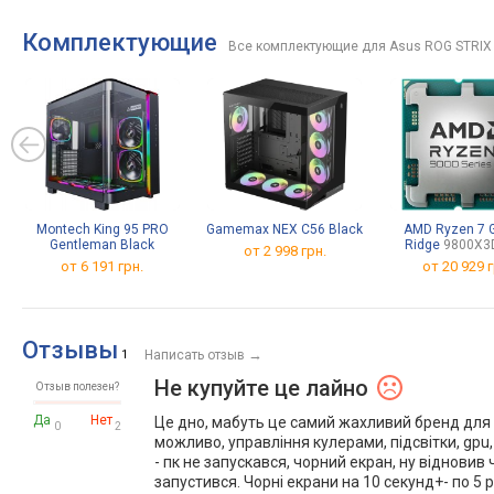
pin
3, LAN 2.5 Гбит/с, CrossFire,
СО, 
охлаждение M.2
80+ T
Комплектующие
Все комплектующие для Asus ROG STRIX 
Montech King 95 PRO
Gamemax NEX C56 Black
AMD Ryzen 7 G
Gentleman Black
Ridge
9800X3
от 2 998 грн.
от 6 191 грн.
от
20 929 г
Отзывы
→
1
Написать отзыв
Не купуйте це лайно
Отзыв полезен?
Да
Нет
Це дно, мабуть це самий жахливий бренд для м
0
2
можливо, управління кулерами, підсвітки, gpu,
- пк не запускався, чорний екран, ну відновив
запустився. Чорні екрани на 10 секунд+- по 5