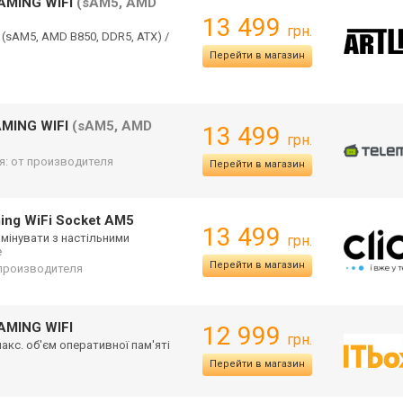
GAMING WIFI
(sAM5, AMD
13 499
грн.
(sAM5, AMD B850, DDR5, ATX) /
Перейти в магазин
AMING WIFI
(sAM5, AMD
13 499
грн.
я: от производителя
Перейти в магазин
ing WiFi Socket AM5
13 499
омінувати з настільними
грн.
е
Перейти в магазин
т производителя
AMING WIFI
12 999
грн.
макс. об'єм оперативної пам'яті
Перейти в магазин