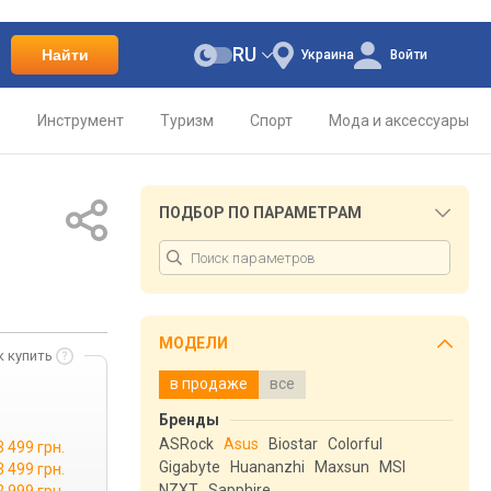
RU
Найти
Украина
Войти
о
Инструмент
Туризм
Спорт
Мода и аксессуары
ПОДБОР ПО ПАРАМЕТРАМ
МОДЕЛИ
к купить
в продаже
все
Бренды
ASRock
Asus
Biostar
Colorful
3 499 грн.
Gigabyte
Huananzhi
Maxsun
MSI
3 499 грн.
NZXT
Sapphire