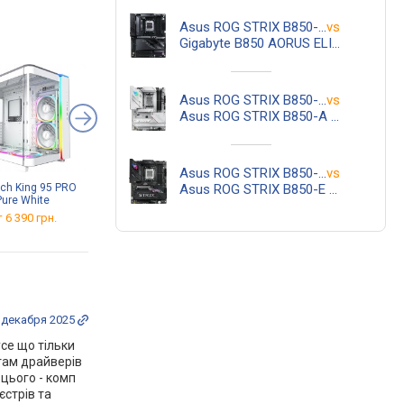
i, охлаждение
СО, сертификат 80+ Platinum,
подсветка, 16 pin
гарантия 10 лет
Asus ROG STRIX B850-F GAMING WIFI
vs
Gigabyte B850 AORUS ELITE WIFI7
Asus ROG STRIX B850-F GAMING WIFI
vs
Asus ROG STRIX B850-A GAMING WIFI
Asus ROG STRIX B850-F GAMING WIFI
vs
Asus ROG STRIX B850-E GAMING WIFI
ch King 95 PRO
Patriot Memory Viper
Toshiba MKxx76GSX
Pure White
Venom DDR5 2x16GB
MK3276GSX
PVV532G560C36K
 6 390 грн.
от
21 281 грн.
от
505 грн.
 декабря 2025
се що тільки
 там драйверів
 цього - комп
єстрів та