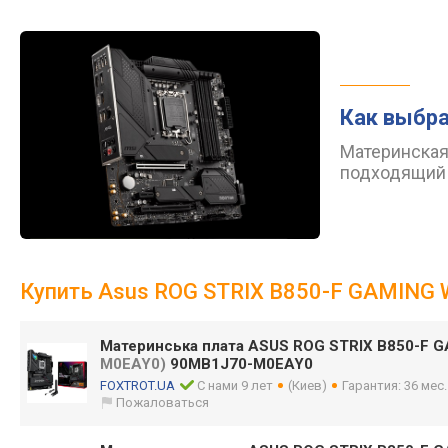
Как выбра
Материнская
подходящий 
Купить Asus ROG STRIX B850-F GAMING 
Материнська плата ASUS ROG STRIX B850-F 
M0EAY0)
90MB1J70-M0EAY0
FOXTROT.UA
С нами 9 лет
(Киев)
Гарантия: 36 мес
Пожаловаться