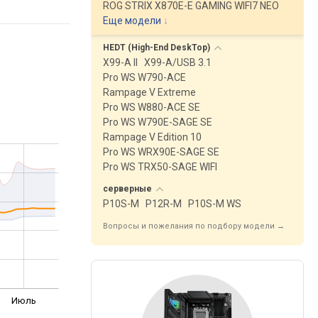
ROG STRIX X870E-E GAMING WIFI7 NEO
Еще модели
↓
HEDT (High-End
DeskTop)
X99-A II
X99-A/USB 3.1
Pro WS W790-ACE
Rampage V Extreme
Pro WS W880-ACE SE
Pro WS W790E-SAGE SE
Rampage V Edition 10
Pro WS WRX90E-SAGE SE
Pro WS TRX50-SAGE WIFI
серверные
P10S-M
P12R-M
P10S-M WS
Вопросы и пожелания по подбору модели →
Июль