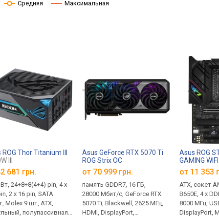
Средняя
Максимальная
 ROG Thor Titanium III
Asus GeForce RTX 5070 Ti
Asus ROG ST
W III
ROG Strix OC
GAMING WIFI
2 681 грн.
от 70 999 грн.
от 11 353 
Вт, 24+8+8(4+4) pin, 4 х
память GDDR7, 16 ГБ,
ATX, сокет A
in, 2 x 16 pin, SATA
28000 Мбит/с, GeForce RTX
B650E, 4 x D
, Molex 9 шт, ATX,
5070 Ti, Blackwell, 2625 МГц,
8000 МГц, US
льный, полупассивная
HDMI, DisplayPort,
DisplayPort, M