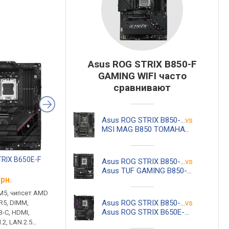
Asus ROG STRIX B850-F
GAMING WIFI часто
сравнивают
Asus ROG STRIX B850-F GAMING WIFI
vs
MSI MAG B850 TOMAHAWK MAX WIFI
RIX B650E-F
Asus ROG Strix Platinum
Asus GeForce RTX 4
Asus ROG STRIX B850-F GAMING WIFI
vs
850W Platinum
ROG Strix OC 16GB
Asus TUF GAMING B850-PLUS WIFI
грн.
от
7 595 грн.
от 59 750 грн.
M5, чипсет AMD
850 Вт, 24+8+8(4+4) pin, 3 х
память GDDR6X, 16 Г
Asus ROG STRIX B850-F GAMING WIFI
vs
DR5, DIMM,
6+2 pin, 1 x 16 pin, SATA 6 шт,
23000 Мбит/с, GeForc
Asus ROG STRIX B650E-E GAMING WIFI
B-C, HDMI,
Molex 3 шт, ATX, модульный,
4080, Ada Lovelace, 2
.2, LAN 2.5
КПД 92 %, полупассивная
HDMI, DisplayPort,