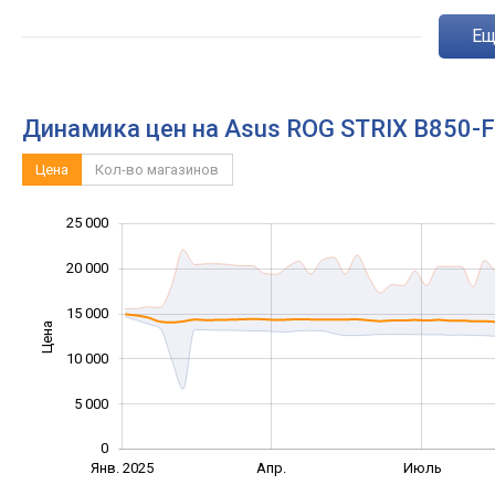
e
Динамика цен на Asus ROG STRIX B850-
Цена
Кол-во магазинов
25 000
-10 000
30 000
-5 000
20 000
15 000
Цена
10 000
10 000
5 000
0
Янв. 2025
Окт.
Апр.
Июль
L