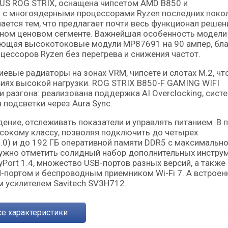
 с многоядерными процессорами Ryzen последних поко
ается тем, что предлагает почти весь функционал решен
упном ценовом сегменте. Важнейшая особенность модели
зующая высокотоковые модули MP87691 на 90 ампер, бл
цессоров Ryzen без перегрева и снижения частот.
вые радиаторы на зонах VRM, чипсете и слотах M.2, чт
виях высокой нагрузки. ROG STRIX B850-F GAMING WIFI
разгона: реализована поддержка AI Overclocking, сист
 подсветки через Aura Sync.
ние, отслеживать показатели и управлять питанием. В 
сокому классу, позволяя подключить до четырех
.0) и до 192 ГБ оперативной памяти DDR5 с максимальн
ужно отметить солидный набор дополнительных инстру
Port 1.4, множество USB-портов разных версий, а также
N-портом и беспроводным приемником Wi-Fi 7. А встрое
усилителем Savitech SV3H712.
Все характеристики