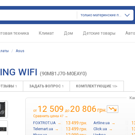
только материнские платы
товая техника
Климат
Дом
Детские товары
Авт
платы
/
Asus
ING WIFI
(90MB1J70-M0EAY0)
ОТЗЫВЫ
ЗАДАТЬ ВОПРОС
КОМПЛЕКТУЮЩИЕ
1
1
10+
Ка
12 509
20 806
грн.
от
до
Сравнить цены
→
47
FOXTROT.UA
→
13 499 грн.
Artline.ua
→
1
Telemart.ua
→
13 499 грн.
Click.ua
→
1
Itbox.ua
→
Цифра
→