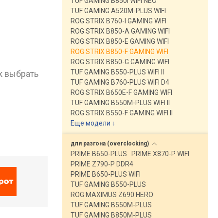
TUF GAMING B850I WIFI NEO
TUF GAMING A520M-PLUS WIFI
ROG STRIX B760-I GAMING WIFI
ROG STRIX B850-A GAMING WIFI
ROG STRIX B850-E GAMING WIFI
ROG STRIX B850-F GAMING WIFI
ROG STRIX B850-G GAMING WIFI
TUF GAMING B550-PLUS WIFI II
к выбрать
TUF GAMING B760-PLUS WIFI D4
ROG STRIX B650E-F GAMING WIFI
TUF GAMING B550M-PLUS WIFI II
ROG STRIX B550-F GAMING WIFI II
Еще модели
↓
для разгона
(overclocking)
PRIME B650-PLUS
PRIME X870-P WIFI
PRIME Z790-P DDR4
PRIME B650-PLUS WIFI
TUF GAMING B550-PLUS
ROG MAXIMUS Z690 HERO
TUF GAMING B550M-PLUS
TUF GAMING B850M-PLUS