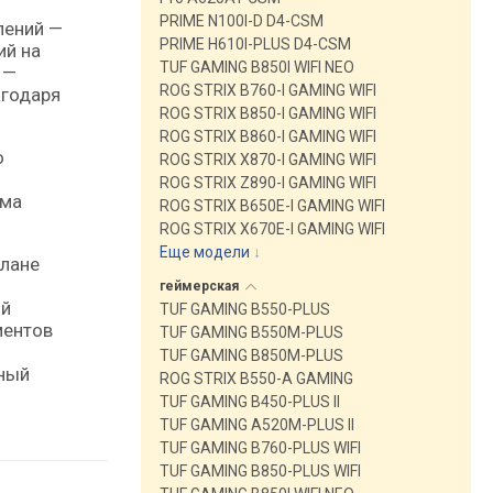
PRIME N100I-D D4-CSM
лений —
PRIME H610I-PLUS D4-CSM
ий на
TUF GAMING B850I WIFI NEO
 —
ROG STRIX B760-I GAMING WIFI
агодаря
ROG STRIX B850-I GAMING WIFI
ROG STRIX B860-I GAMING WIFI
о
ROG STRIX X870-I GAMING WIFI
ROG STRIX Z890-I GAMING WIFI
ема
ROG STRIX B650E-I GAMING WIFI
ROG STRIX X670E-I GAMING WIFI
Еще модели
↓
плане
геймерская
ой
TUF GAMING B550-PLUS
ментов
TUF GAMING B550M-PLUS
TUF GAMING B850M-PLUS
нный
ROG STRIX B550-A GAMING
TUF GAMING B450-PLUS II
TUF GAMING A520M-PLUS II
TUF GAMING B760-PLUS WIFI
TUF GAMING B850-PLUS WIFI