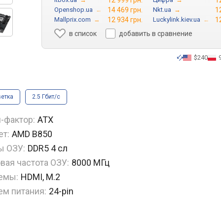
12 999 грн.
1
Openshop.ua
→
14 469 грн.
Nkt.ua
→
1
Mallprix.com
→
12 934 грн.
Luckylink.kiev.ua
→
1
в список
добавить в сравнение
$240
етка
2.5 Гбит/с
-фактор:
ATX
ет:
AMD B850
ы ОЗУ:
DDR5 4 сл
вая частота ОЗУ:
8000 МГц
емы:
HDMI, M.2
ем питания:
24-pin