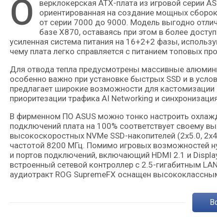
О
верклокерская ATX-плата из игровой серии ASUS ROG STRIX, оснащена чипсетом AMD B850 и
ориентированная на создание мощных сборок
от серии 7000 до 9000. Модель выгодно отлич
базе X870, оставаясь при этом в более дост
усиленная система питания на 16+2+2 фазы, исполь
чему плата легко справляется с питанием топовых про
Для отвода тепла предусмотрены массивные алюминие
особенно важно при установке быстрых SSD и в усло
предлагает широкие возможности для кастомизации и 
приоритезации трафика AI Networking и синхронизация
В фирменном ПО ASUS можно тонко настроить охлажде
подключений плата на 100% соответствует своему вы
высокоскоростных NVMe SSD-накопителей (2x5.0, 2x4
частотой 8200 МГц. Помимо игровых возможностей н
и портов подключений, включающий HDMI 2.1 и Display
встроенный сетевой контроллер с 2.5-гигабитным LA
аудиотракт ROG SupremeFX оснащен высококлассным 