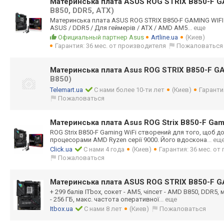
Материнська плата ASUS ROG STRIX B850-F 
B850, DDR5, ATX)
Материнська плата ASUS ROG STRIX B850-F GAMING WIFI 
ASUS / DDR5 / Для геймерів / ATX / AMD AM5
... еще
Официальный партнер Asus
Artline.ua
(Киев)
Гарантия: 36 мес. от производителя
Пожаловаться
Материнська плата Asus ROG STRIX B850-F G
B850)
Telemart.ua
С нами более 10-ти лет
(Киев)
Гаранти
Пожаловаться
Материнська плата Asus ROG Strix B850-F Gam
ROG Strix B850-F Gaming WiFi створений для того, щоб д
процесорами AMD Ryzen серії 9000. Його вдоскона
... ещ
Click.ua
С нами 4 года
(Киев)
Гарантия: 36 мес. о
Пожаловаться
Материнська плата ASUS ROG STRIX B850-F G
+ 299 балів ITbox, сокет - AM5, чіпсет - AMD B850, DDR5, 
- 256 ГБ, макс. частота оперативної
... еще
Itbox.ua
С нами 8 лет
(Киев)
Пожаловаться