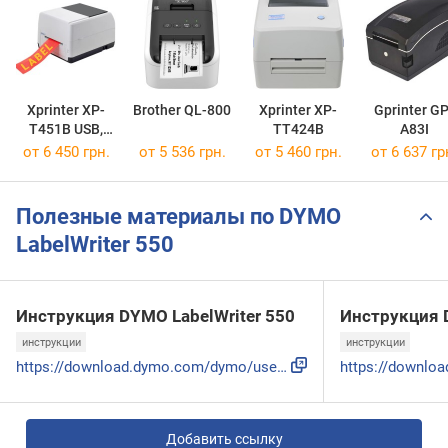
Xprinter XP-
Brother QL-800
Xprinter XP-
Gprinter GP
T451B USB,
TT424B
A83I
Ethernet
от 6 450 грн.
от 5 536 грн.
от 5 460 грн.
от 6 637 гр
Полезные материалы по DYMO
LabelWriter 550
Инструкция DYMO LabelWriter 550
Инструкция D
инструкции
инструкции
https://download.dymo.com/dymo/user-guides/LabelWriter/LW55...
Добавить ссылку