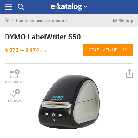
Принтеры чеков и этикеток
Фильтр
Искали
раньше
DYMO LabelWriter 550
6
6 373 — 6 474
СРАВНИТЬ ЦЕНЫ
грн.
в сравнение
в список