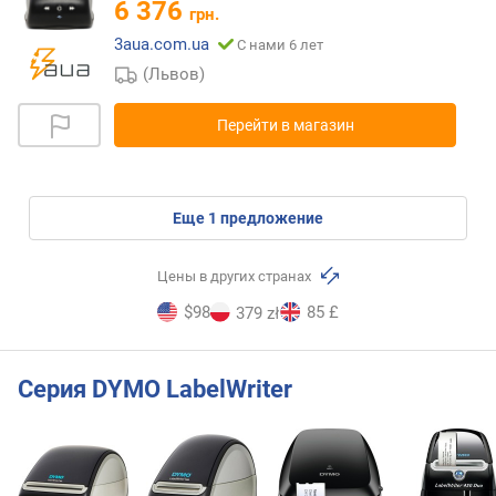
6 376
грн.
3aua.com.ua
С нами 6 лет
(Львов)
Перейти в магазин
eще
1
предложение
Цены в других странах
$98
85 £
379 zł
Серия DYMO LabelWriter