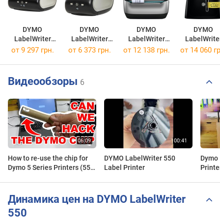
DYMO
DYMO
DYMO
DYMO
LabelWriter
LabelWriter
LabelWriter
LabelWrite
5XL
550
Wireless
450 DUO
от 9 297 грн.
от 6 373 грн.
от 12 138 грн.
от 14 060 гр
Видеообзоры
6
How to re-use the chip for
DYMO LabelWriter 550
Dymo 
Dymo 5 Series Printers (550,
Label Printer
Printe
550 Turbo, and the 5XL
LabelWriter? Bad News
Динамика цен на DYMO LabelWriter
550