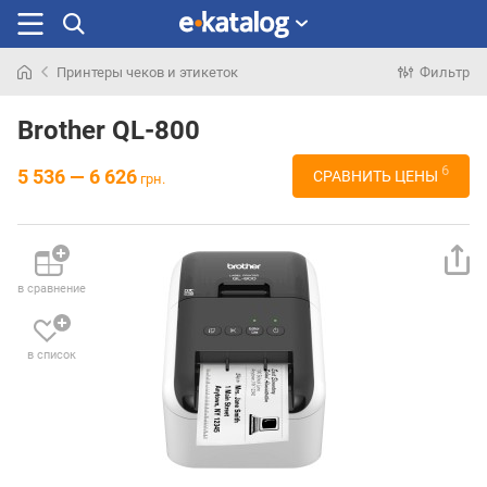
Принтеры чеков и этикеток
Фильтр
Искали
раньше
Brother QL-800
6
5 536 — 6 626
СРАВНИТЬ ЦЕНЫ
грн.
в сравнение
в список