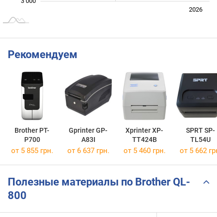
3 000
Июль
2027
2025
2026
L
Рекомендуем
Brother PT-
Gprinter GP-
Xprinter XP-
SPRT SP-
P700
A83I
TT424B
TL54U
от 5 855 грн.
от 6 637 грн.
от 5 460 грн.
от 5 662 гр
Полезные материалы по Brother QL-
800