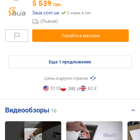
5 539
грн.
3aua.com.ua
С нами 6 лет
(Львов)
Перейти в магазин
eще
1
предложение
Цены в других странах
$110
62 £
348 zł
Видеообзоры
16