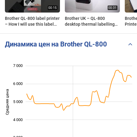
Brother QL-800 label printer
Brother UK – QL-800
Broth
– How I will use this label
desktop thermal labelling
Printe
printer
machine
Unpac
Динамика цен на Brother QL-800
7 000
 000
 500
 500
 500
 500
 000
 000
6 000
Средняя цена
5 000
3 000
4 000