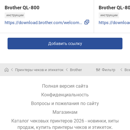
Brother QL-800
Brother QL-8
инструкции
инструкции
https://download.brother.com/welcome/docp100288/ql-800_rus_...
Добавить ссылку
Принтеры чеков и этикеток
Brother
Фильтр
Вс
Полная версия сайта
Конфиденциальность
Вопросы и пожелания по сайту
Магазинам
Каталог чековых принтеров 2026 - новинки, хиты
продаж,
купить принтеры чеков и этикеток
.