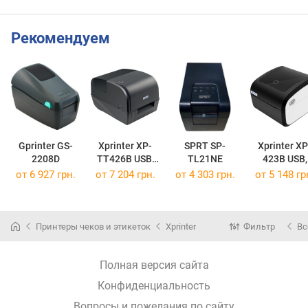
Рекомендуем
Gprinter GS-
Xprinter XP-
SPRT SP-
Xprinter XP
2208D
TT426B USB,
TL21NE
423B USB,
Ethernet
Ethernet, Wi
от 6 927 грн.
от 7 204 грн.
от 4 303 грн.
от 5 148 гр
Принтеры чеков и этикеток
Xprinter
Фильтр
Вс
Полная версия сайта
Конфиденциальность
Вопросы и пожелания по сайту