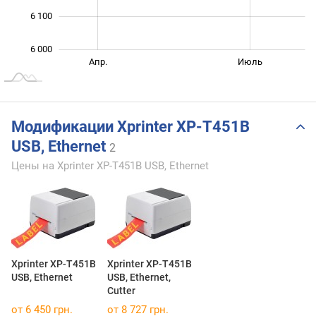
6 100
6 000
Янв. 2026
Окт.
Апр.
Июль
L
Модификации Xprinter XP-T451B
USB, Ethernet
2
Цены на Xprinter XP-T451B USB, Ethernet
Xprinter XP-T451B
Xprinter XP-T451B
USB, Ethernet
USB, Ethernet,
Cutter
от 6 450 грн.
от 8 727 грн.