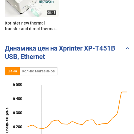
Xprinter new thermal
transfer and direct thermal
label printer: XP-T451B
Динамика цен на Xprinter XP-T451B
USB, Ethernet
Цена
Кол-во магазинов
6 500
 800
 900
 600
6 400
Средняя цена
6 300
6 000
6 200