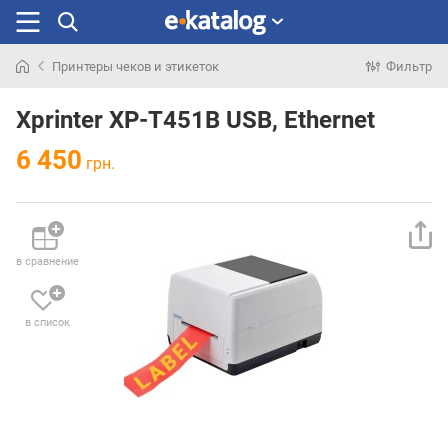
Принтеры чеков и этикеток
Фильтр
Искали
раньше
Xprinter XP-T451B USB, Ethernet
6 450
грн.
в сравнение
в список