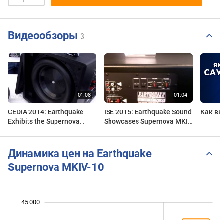
Видеообзоры
3
CEDIA 2014: Earthquake
ISE 2015: Earthquake Sound
Как в
Exhibits the Supernova
Showcases Supernova MKIV
MKIV Subwoofer
10" Subwoofer
Динамика цен на Earthquake
Supernova MKIV-10
45 000
 000
 000
 000