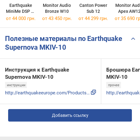
Earthquake
Monitor Audio
Canton Power
Monitor Aud
MiniMe DSP P-
Bronze W10
Sub 12
Apex AW1
63
от 44 000 грн.
от 43 450 грн.
от 44 299 грн.
от 35 690 гр
Полезные материалы по Earthquake
Supernova MKIV-10
Инструкция к Earthquake
Брошюра Ear
Supernova MKIV-10
MKIV-10
инструкции
прочее
http://earthquakeeurope.com/Products/Home-Audio/Subwoofers/...
Добавить ссылку