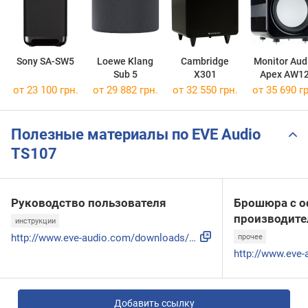
Sony SA-SW5
Loewe Klang
Cambridge
Monitor Aud
Sub 5
X301
Apex AW1
от 23 100 грн.
от 29 882 грн.
от 32 550 грн.
от 35 690 гр
Полезные материалы по EVE Audio
TS107
Руководство пользователя
Брошюра с о
производите
инструкции
http://www.eve-audio.com/downloads/manuals/EveAudio_WebManu...
прочее
Добавить ссылку