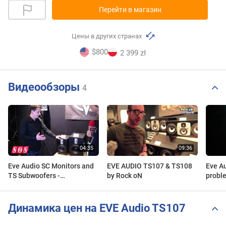
Перейти в магазин
Цены в других странах
$800
2 399 zł
Видеообзоры
4
Eve Audio SC Monitors and
EVE AUDIO TS107 & TS108
Eve A
TS Subwoofers -
by Rock oN
probl
Musikmesse 2013
Динамика цен на EVE Audio TS107