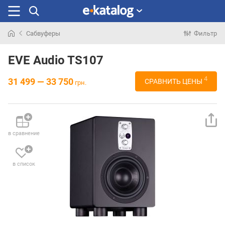
Сабвуферы
Фильтр
Искали
раньше
EVE Audio TS107
4
31 499 — 33 750
СРАВНИТЬ ЦЕНЫ
грн.
в сравнение
в список