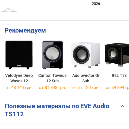
2024
2025
2028
2026
L
Рекомендуем
Velodyne Deep
Canton Townus
Audiovector Qr
REL T7x
Waves 12
12 Sub
Sub
от 48 144 грн.
от 81 848 грн.
от 57 120 грн.
от 69 899 гр
Полезные материалы по EVE Audio
TS112