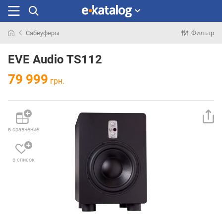
Сабвуферы
Фильтр
Искали
раньше
EVE Audio TS112
79 999
грн.
в сравнение
в список