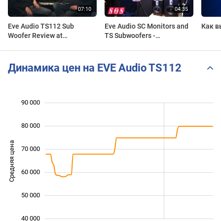
Eve Audio TS112 Sub
Eve Audio SC Monitors and
Как в
Woofer Review at
TS Subwoofers -
Production Room Leeds
Musikmesse 2013
Динамика цен на EVE Audio TS112
 000
 000
 000
 000
 000
 000
90 000
80 000
Средняя цена
70 000
45 000
60 000
50 000
40 000