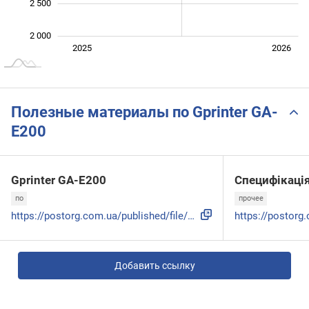
2 500
2 000
Янв. 2025
Июль
2027
2025
2026
L
Полезные материалы по Gprinter GA-
E200
Gprinter GA-E200
Специфікація
по
прочее
https://postorg.com.ua/published/file/Gprinter/Support 80mm...
Добавить ссылку