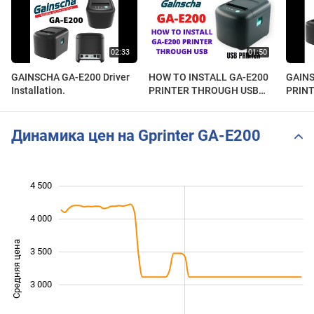
GAINSCHA GA-E200 Driver
HOW TO INSTALL GA-E200
GAINS
Installation.
PRINTER THROUGH USB
PRINT
CABLE
SETTI
Динамика цен на Gprinter GA-E200
4 500
 000
 500
 000
4 000
Средняя цена
3 500
2 000
3 000