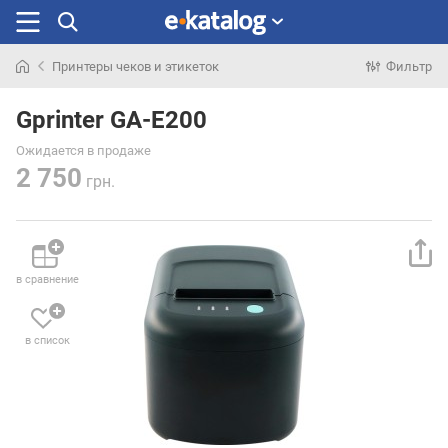
Принтеры чеков и этикеток
Фильтр
Искали
раньше
Gprinter GA-E200
Ожидается в продаже
2 750
грн.
в сравнение
в список