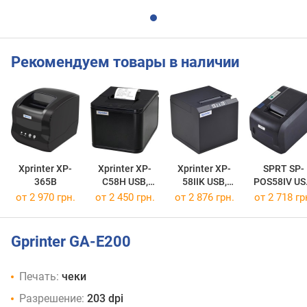
Рекомендуем товары в наличии
Xprinter XP-
Xprinter XP-
Xprinter XP-
SPRT SP-
365B
C58H USB,
58IIK USB,
POS58IV US
Ethernet
Bluetooth, Wi-
Bluetooth
от 2 970 грн.
от 2 450 грн.
от 2 876 грн.
от 2 718 гр
Fi, Serial
Gprinter GA-E200
Печать:
чеки
Разрешение:
203 dpi