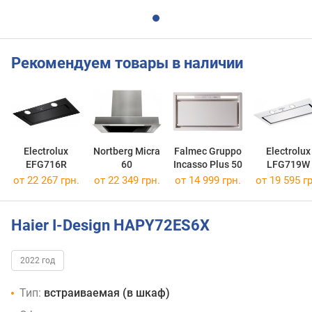
Рекомендуем товары в наличии
Electrolux
Nortberg Micra
Falmec Gruppo
Electrolux
EFG716R
60
Incasso Plus 50
LFG719W
от 22 267 грн.
от 22 349 грн.
от 14 999 грн.
от 19 595 гр
Haier I-Design HAPY72ES6X
2022 год
Тип:
встраиваемая (в шкаф)