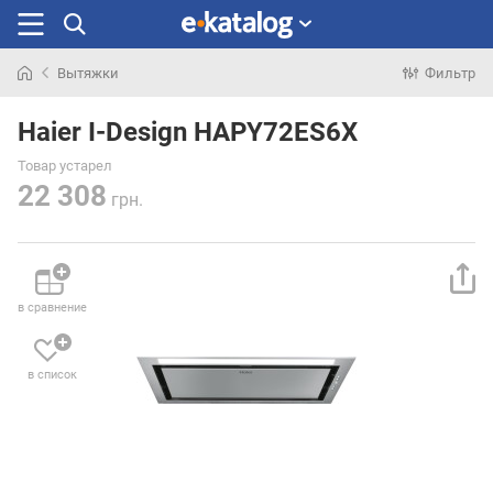
Вытяжки
Фильтр
Искали
раньше
Haier I-Design HAPY72ES6X
Товар устарел
22 308
грн.
в сравнение
в список