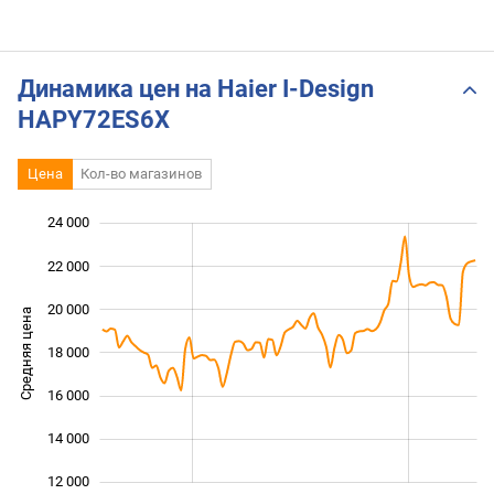
Динамика цен на Haier I-Design
HAPY72ES6X
Цена
Кол-во магазинов
24 000
 000
 000
 000
22 000
20 000
Средняя цена
18 000
12 000
16 000
14 000
12 000