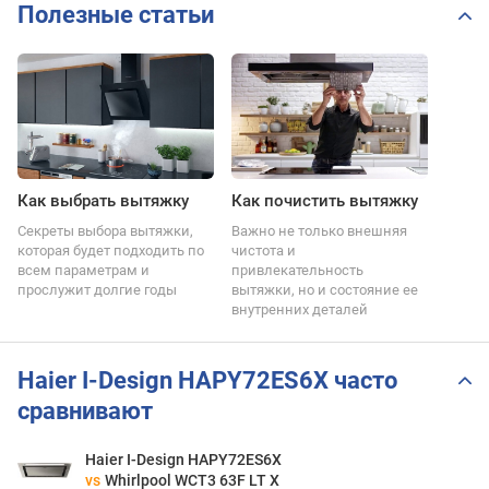
Полезные статьи
Как выбрать вытяжку
Как почистить вытяжку
Секреты выбора вытяжки,
Важно не только внешняя
которая будет подходить по
чистота и
всем параметрам и
привлекательность
прослужит долгие годы
вытяжки, но и состояние ее
внутренних деталей
Haier I-Design HAPY72ES6X часто
сравнивают
Haier I-Design HAPY72ES6X
vs
Whirlpool WCT3 63F LT X