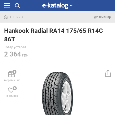
Шины
Фильтр
Искали
раньше
Hankook Radial RA14 175/65 R14C
86T
Товар устарел
2 364
грн.
в сравнение
в список