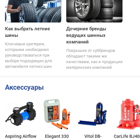
Как выбрать летние
Дочерние бренды
шины
ведущих шинных
компаний
Ключевые критерии,
которыми необходимо
Покрышки от суббрендов
руководствоваться при
обладают такими же
выборе подходящих для
качествами, как и продукция
автомобиля летних шин
материнских компаний
Аксессуары
Aspiring Airflow
Elegant 330
Vitol DB-
CarLife BJ4