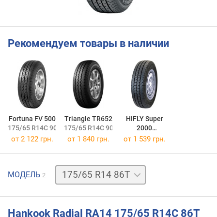
Рекомендуем товары в наличии
Fortuna FV 500
Triangle TR652
HIFLY Super
175/65 R14C 90T
175/65 R14C 90T
2000
175/65 R14C 90T
от
2 122 грн.
от
1 840 грн.
от
1 539 грн.
175/65
МОДЕЛЬ
2
R14
90
T
Hankook Radial RA14 175/65 R14C 86T