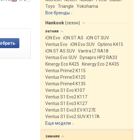
Toyo
Triangle
Yokohama
Все бренды
Hankook
(
сезон
)
летняя
iON Evo
iON ST AS
iON GT SUV
Ventus Evo
iON Evo SUV
Optimo K415
iON ST AS SUV
Vantra LT RA18
Ventus Evo SUV
Dynapro HP2 RA33
Kinergy Eco K425
Kinergy Eco 2 K435
Ventus Prime2 K115
Ventus Prime3 K125
Ventus Prime4 K135
Ventus S1 Evo K107
Ventus S1 Evo2 K117
Ventus S1 Evo3 K127
Ventus S1 Evo3 EV K127E
Ventus S1 Evo2 SUV K117A
Еще модели
↓
зимняя