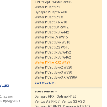
iON I*Cept
Winter RW06
Winter I*Cept iZ3
Dynapro I*Cept RW08
Winter I*Cept iZ3 X
Winter I*Cept X RW10
Winter I*Cept LV RW12
Winter I*Cept RS W442
Winter I*Pike LV RW15
Winter I*Cept Evo W310
Winter I*Cept iZ2 W616
Winter I*Cept RS2 W452
Winter I*Cept RS3 W462
Winter I*Pike RS2 W429
Winter I*Cept Evo2 W320
Winter I*Cept Evo3 W330
Winter I*Cept Evo3 X W330A
Еще модели
↓
ущих
всесезонная
обладают
Dynapro HPX
Optimo H426
 и продукция
Ventus AS RH07
Ventus S2 AS X
Dynapro HT RH12
Dynapro MT RT03