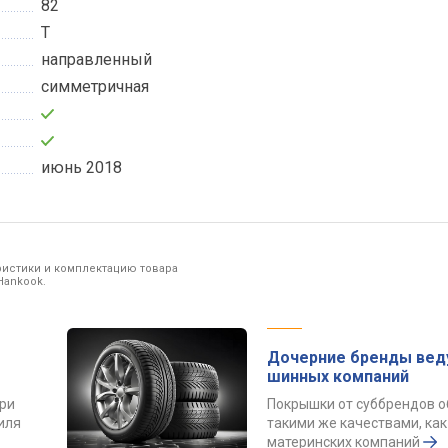
82
T
направленный
симметричная
июнь 2018
ристики и комплектацию товара
Hankook.
Дочерние бренды вед
шинных компаний
ри
Покрышки от суббрендов 
иля
такими же качествами, как
материнских компаний