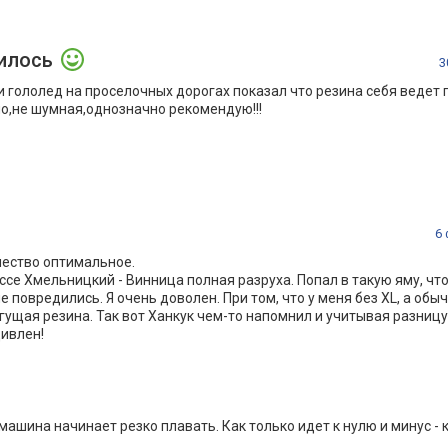
илось
3
 и гололед на проселочных дорогах показал что резина себя ведет 
о,не шумная,однозначно рекомендую!!!
6
чество оптимальное.
се Хмельницкий - Винница полная разруха. Попал в такую яму, что
е повредились. Я очень доволен. При том, что у меня без XL, а обы
гущая резина. Так вот Ханкук чем-то напомнил и учитывая разницу
дивлен!
 машина начинает резко плавать. Как только идет к нулю и минус -