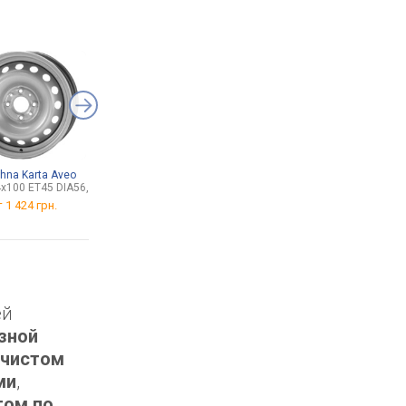
hna Karta Aveo
Sila 271025
Gemix Model I
4x100 ET45 DIA56,6
от 943 грн.
от 1 497 грн.
т
1 424 грн.
ей
зной
 чистом
ми
,
том по