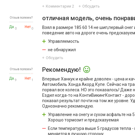
Комментарии
2
Обсудить
отличная модель, очень понрав
Отзыв полезен?
Да
Нет
Взял в размере 185 60 14 не шип,первый снег
0
0
поведение авто на дороге очень предсказуем
Управляемость
не обнаружил
Обсудить
Рекомендую!
Отзыв полезен?
Да
Нет
Впервые Ханкук и крайне доволен - цена и ка
9
1
Автомобиль Хонда Акорд Купе. Сейчас на трас
порвал все колеса. НО это показалось! Даже н
Ездил когда-то на КонтиВикингКонтакт - доро
показал результат почти на том же уровне. У
Однозначно рекомендую.
Управление на снегу и сухом асфальте на 5
Хорошо тормозит и предсказуемая
Если температура выше 5 градусов тепла -
меняется в лучшую сторону.