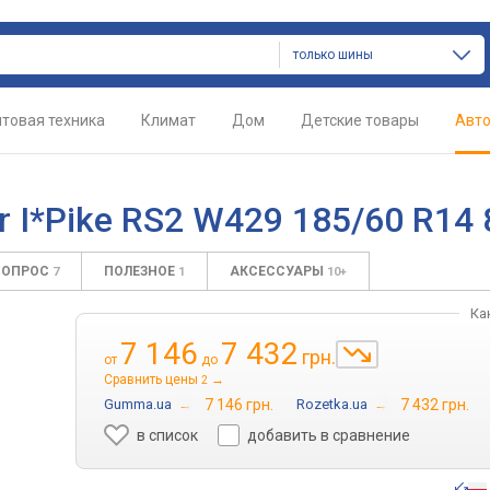
только шины
товая техника
Климат
Дом
Детские товары
Авт
r I*Pike RS2 W429 185/60 R14
ВОПРОС
ПОЛЕЗНОЕ
АКСЕССУАРЫ
7
1
10+
Ка
7 146
7 432
грн.
от
до
Сравнить цены
→
2
Gumma.ua
→
7 146 грн.
Rozetka.ua
→
7 432 грн.
в список
добавить в сравнение