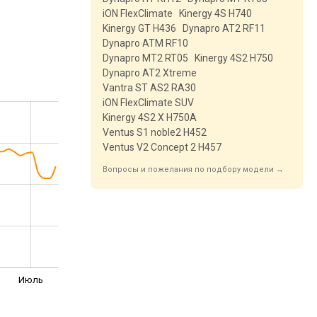
iON FlexClimate
Kinergy 4S H740
Kinergy GT H436
Dynapro AT2 RF11
Dynapro ATM RF10
Dynapro MT2 RT05
Kinergy 4S2 H750
Dynapro AT2 Xtreme
Vantra ST AS2 RA30
iON FlexClimate SUV
Kinergy 4S2 X H750A
Ventus S1 noble2 H452
Ventus V2 Concept 2 H457
Вопросы и пожелания по подбору модели →
Июль