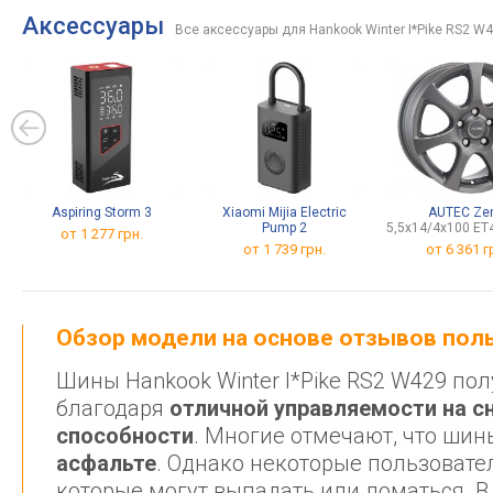
Аксессуары
Все аксессуары для Hankook Winter I*Pike RS2 W
Aspiring Storm 3
Xiaomi Mijia Electric
AUTEC Zen
Pump 2
5,5x14/4x100 ET
от 1 277 грн.
от 1 739 грн.
от
6 361 г
Обзор модели на основе отзывов по
Шины Hankook Winter I*Pike RS2 W429 п
благодаря
отличной управляемости на сн
способности
. Многие отмечают, что ши
асфальте
. Однако некоторые пользоват
которые могут выпадать или ломаться. 