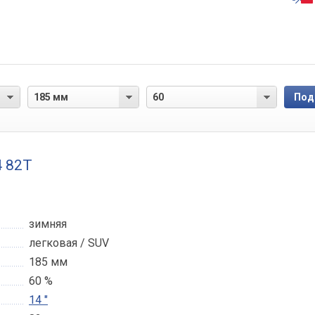
4 82T
зимняя
легковая / SUV
185 мм
60 %
14 "