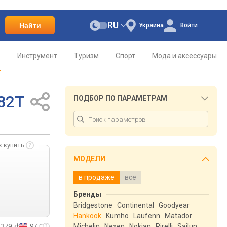
RU
Найти
Украина
Войти
о
Инструмент
Туризм
Спорт
Мода и аксессуары
 82T
ПОДБОР ПО ПАРАМЕТРАМ
к купить
МОДЕЛИ
в продаже
все
Бренды
Bridgestone
Continental
Goodyear
Hankook
Kumho
Laufenn
Matador
379 zł
97 £
Michelin
Nexen
Nokian
Pirelli
Sailun