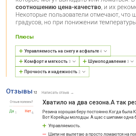
соотношению цена-качество
, и их реко
Некоторые пользователи отмечают, что 
градусов, но при понижении температуры
Плюсы
Управляемость на снегу и асфальте
4
Комфорт и мягкость
Шумоподавление
3
3
Прочность и надежность
2
Отзывы
→
12
Написать отзыв
Хватило на два сезона.А так ре
Отзыв полезен?
Да
Нет
Резина хорошая беру постоянно.Когда была К
1
6
Вот Корейцы молодцы. А щас с шипами одна бо
Управляемость.
Шипи не вылетаю а просто ломаются на по