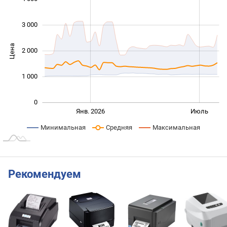
3 000
Цена
2 000
1 000
1 000
0
Янв. 2027
Июль
Янв. 2026
Июль
L
Минимальная
Средняя
Максимальная
Рекомендуем