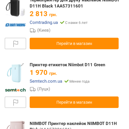
Термопринтер для друку наклейок NIIMBOT
D11H Black 1AA57311601
2 813
грн.
Comtrading.ua
С нами 6 лет
(Киев)
Перейти в магазин
Принтер етикеток Niimbot D11 Green
1 970
грн.
Semtech.com.ua
Менее года
(Луцк)
Перейти в магазин
NIIMBOT Принтер наклейок NIIMBOT D11H