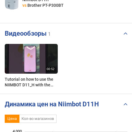
vs
Brother PT-P300BT
Видеообзоры
1
Tutorial on how to use the
NIIMBOT D11_H with the
NIIM app. #smartphone
#niimbot #machine
Динамика цен на Niimbot D11H
Цена
Кол-во магазинов
 000
 000
 500
 000
-500
500
4 000