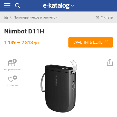
Принтеры чеков и этикеток
Фильтр
Искали
раньше
Niimbot D11H
17
1 139 — 2 813
СРАВНИТЬ ЦЕНЫ
грн.
в сравнение
в список