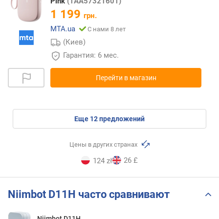
Pink
(1AA57321601)
1 199
грн.
MTA.ua
С нами 8 лет
(Киев)
Гарантия: 6 мес.
Перейти в магазин
eще
12
предложений
Цены в других странах
26 £
124 zł
Niimbot D11H часто сравнивают
Niimbot D11H