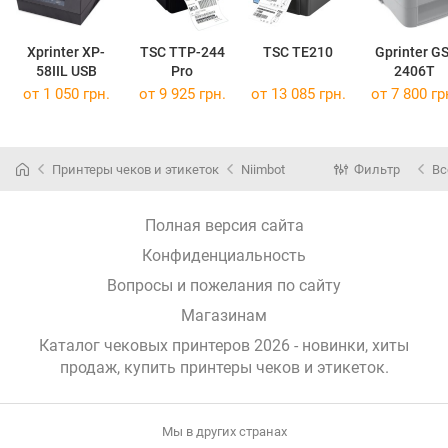
Xprinter XP-
TSC TTP-244
TSC TE210
Gprinter GS
58IIL USB
Pro
2406T
от 1 050 грн.
от 9 925 грн.
от 13 085 грн.
от 7 800 гр
Принтеры чеков и этикеток
Niimbot
Фильтр
Вс
Полная версия сайта
Конфиденциальность
Вопросы и пожелания по сайту
Магазинам
Каталог чековых принтеров 2026 - новинки, хиты
продаж,
купить принтеры чеков и этикеток
.
Мы в других странах