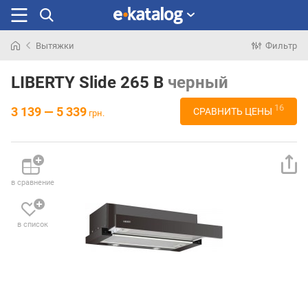
Вытяжки
Фильтр
Искали
раньше
LIBERTY Slide 265 B
черный
16
3 139 — 5 339
СРАВНИТЬ ЦЕНЫ
грн.
в сравнение
в список