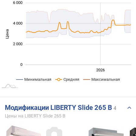
6 000
 000
 000
 000
 000
 000
 000
4 000
Цена
1 000
2 000
0
2024
2025
2028
2026
L
Минимальная
Средняя
Максимальная
Модификации LIBERTY Slide 265 B
4
Цены на LIBERTY Slide 265 B