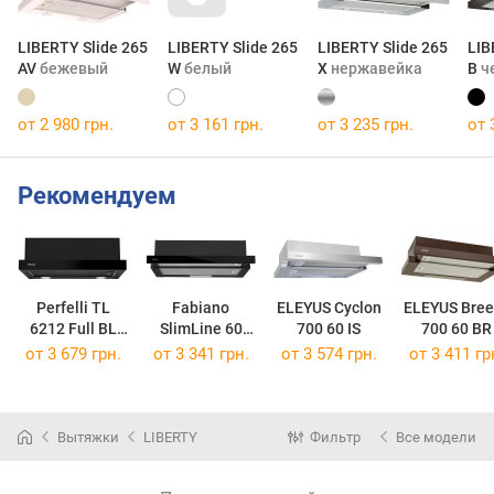
LIBERTY Slide 265
LIBERTY Slide 265
LIBERTY Slide 265
LIB
AV
бежевый
W
белый
X
нержавейка
B
ч
от 2 980 грн.
от 3 161 грн.
от 3 235 грн.
от 
Рекомендуем
Perfelli TL
Fabiano
ELEYUS Cyclon
ELEYUS Bree
6212 Full BL
SlimLine 60
700 60 IS
700 60 BR
700 LED
Glass
от 3 679 грн.
от 3 341 грн.
от 3 574 грн.
от 3 411 гр
Вытяжки
LIBERTY
Фильтр
Все модели