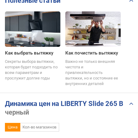
Полезные статьи
Как выбрать вытяжку
Как почистить вытяжку
Секреты выбора вытяжки,
Важно не только внешняя
которая будет подходить по
чистота и
всем параметрам и
привлекательность
прослужит долгие годы
вытяжки, но и состояние ее
внутренних деталей
Динамика цен на LIBERTY Slide 265 B
черный
Цена
Кол-во магазинов