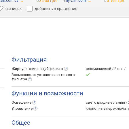
rain.com.ua
→
3 555 грн.
Tviy-Dim.com
→
3 161 грн.
в список
добавить в сравнение
Фильтрация
Жироулавливающий
фильтр
алюминиевый
/ 2 шт. /
Возможность установки активного
фильтра
Функции и возможности
Освещение
светодиодные лампы
/ 
Управление
кнопочные переключат
Общее