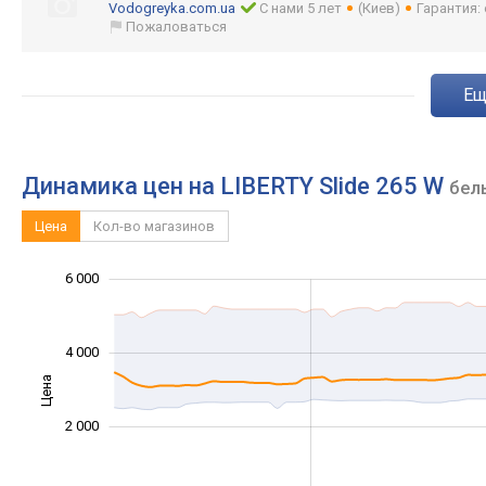
Vodogreyka.com.ua
С нами 5 лет
(Киев)
Гарантия:
Пожаловаться
e
Динамика цен на LIBERTY Slide 265 W
бел
Цена
Кол-во магазинов
6 000
-2 000
-1 000
-4 000
1 000
3 000
8 000
4 000
Цена
1 000
2 000