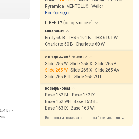
Pyramida
VENTOLUX
Weilor
Все бренды
LIBERTY
(
оформление
)
наклонная
Emily 60 B
THS 6101 B
THS 6101 W
Charlotte 60 B
Charlotte 60 W
с выдвижной
панелью
Slide 255 W
Slide 255 X
Slide 265 B
Slide 265 W
Slide 265 X
Slide 265 AV
Slide 265 BTL
Slide 265 WTL
козырьковая
Base 152 BL
Base 152 IX
Base 152 WH
Base 163 BL
Base 163 IX
Base 163 WH
2х4 Вт /
ели
Вопросы и пожелания по подбору модели →