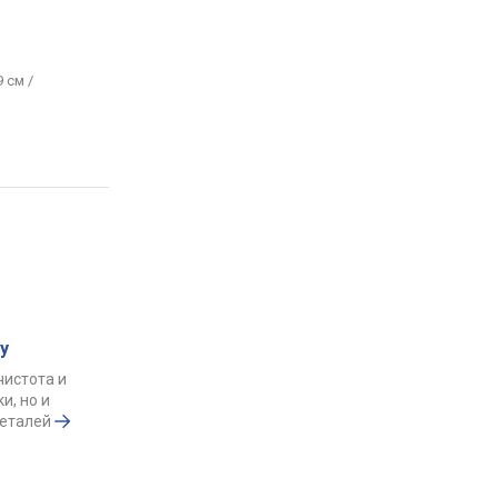
 см /
у
чистота и
и, но и
деталей