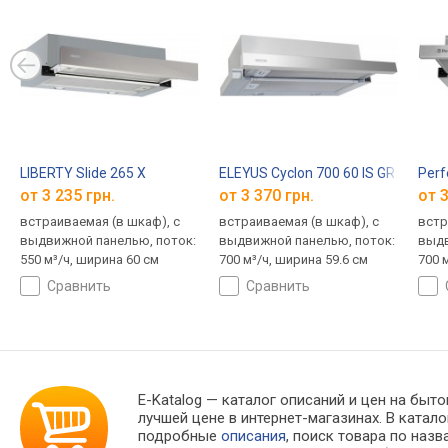
LIBERTY Slide 265 X
ELEYUS Cyclon 700 60 IS GR
Perf
от 3 235 грн.
от 3 370 грн.
от 3
встраиваемая (в шкаф), с
встраиваемая (в шкаф), с
встр
выдвижной панелью, поток:
выдвижной панелью, поток:
выдв
550 м³/ч, ширина 60 см
700 м³/ч, ширина 59.6 см
700 
сравнить
сравнить
E-Katalog
— каталог описаний и цен на быто
лучшей цене в интернет-магазинах. В кат
подробные
описания
, поиск товара по наз