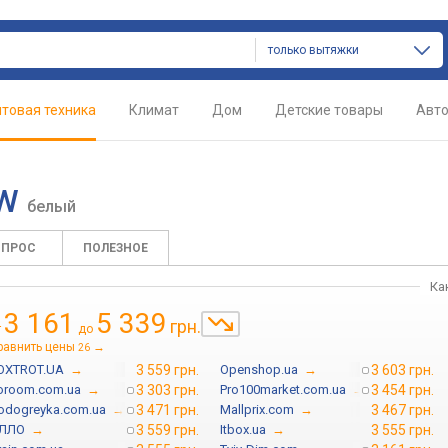
только вытяжки
товая техника
Климат
Дом
Детские товары
Авт
 W
белый
ОПРОС
ПОЛЕЗНОЕ
Ка
3 161
5 339
грн.
т
до
равнить цены
→
26
OXTROT.UA
→
3 559 грн.
Openshop.ua
→
3 603 грн.
oroom.com.ua
→
3 303 грн.
Pro100market.com.ua
→
3 454 грн.
odogreyka.com.ua
→
3 471 грн.
Mallprix.com
→
3 467 грн.
ЛЛО
→
3 559 грн.
Itbox.ua
→
3 555 грн.