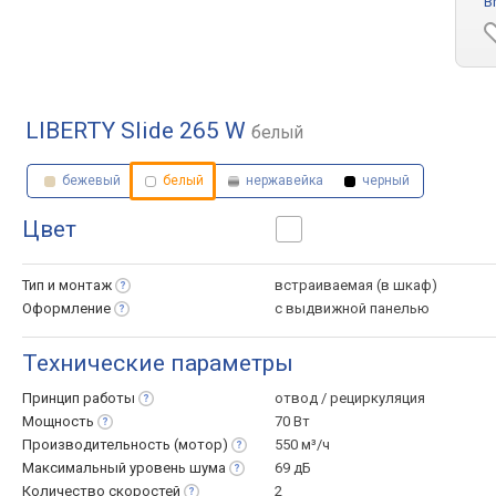
B
LIBERTY Slide 265 W
белый
бежевый
белый
нержавейка
черный
Цвет
Тип и
монтаж
встраиваемая (в шкаф)
Оформление
с выдвижной панелью
Технические параметры
Принцип
работы
отвод / рециркуляция
Мощность
70 Вт
Производительность
(мотор)
550 м³/ч
Максимальный уровень
шума
69 дБ
Количество
скоростей
2