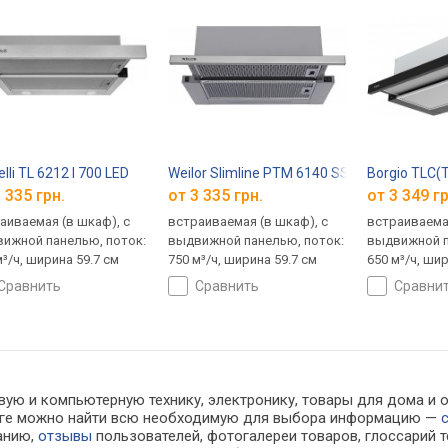
elli TL 6212 I 700 LED
Weilor Slimline PTM 6140 SS 750 LED Strip
Borgio TLC(
 335 грн.
от 3 335 грн.
от 3 349 гр
аиваемая (в шкаф), с
встраиваемая (в шкаф), с
встраиваемая
ижной панелью, поток:
выдвижной панелью, поток:
выдвижной п
м³/ч, ширина 59.7 см
750 м³/ч, ширина 59.7 см
650 м³/ч, ши
сравнить
сравнить
сравни
вую и компьютерную технику, электронику, товары для дома и о
алоге можно найти всю необходимую для выбора информацию —
ванию,
отзывы
пользователей, фотогалереи товаров, глоссарий т