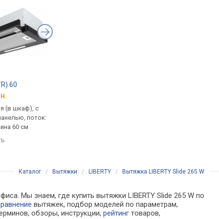
TR) 60
Minola MTL 6212 GR 700 LED
Minola HTL 6234 BL 
н.
от 3 636 грн.
от 3 418 грн.
 (в шкаф), с
встраиваемая (в шкаф), с
встраиваемая (в шка
анелью, поток:
выдвижной панелью, поток:
выдвижной панелью,
рина 60 см
700 м³/ч, ширина 59.5 см
700 м³/ч, ширина 59.5
ть
сравнить
сравнить
Каталог
/
Вытяжки
/
LIBERTY
/
Вытяжка LIBERTY Slide 265 W
фиса. Мы знаем, где купить вытяжки LIBERTY Slide 265 W по
сравнение
вытяжек, подбор моделей по параметрам,
ерминов, обзоры, инструкции,
рейтинг
товаров,