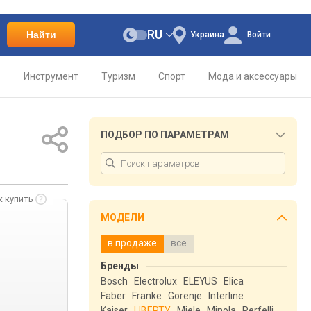
RU
Найти
Украина
Войти
о
Инструмент
Туризм
Спорт
Мода и аксессуары
ПОДБОР ПО ПАРАМЕТРАМ
к купить
МОДЕЛИ
в продаже
все
Бренды
Bosch
Electrolux
ELEYUS
Elica
Faber
Franke
Gorenje
Interline
Kaiser
LIBERTY
Miele
Minola
Perfelli