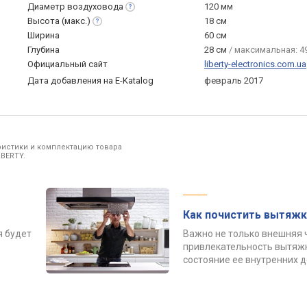
Диаметр
воздуховода
120 мм
Высота
(макс.)
18 см
Ширина
60 см
Глубина
28 см
/ максимальная: 49
Официальный сайт
liberty-electronics.com.ua
Дата добавления на E-Katalog
февраль 2017
ристики и комплектацию товара
IBERTY.
Как почистить вытяжк
я будет
Важно не только внешняя 
привлекательность вытяжк
состояние ее внутренних 