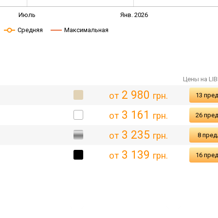
Июль
Янв. 2026
Средняя
Максимальная
Цены на LIB
2 980
от
грн.
13 пре
3 161
от
грн.
26 пре
3 235
от
грн.
8 пре
3 139
от
грн.
16 пре