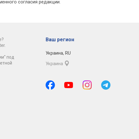
менного согласия редакции.
Ваш регион
е?
er.
Украина
,
RU
ии" под
ретной
Украина