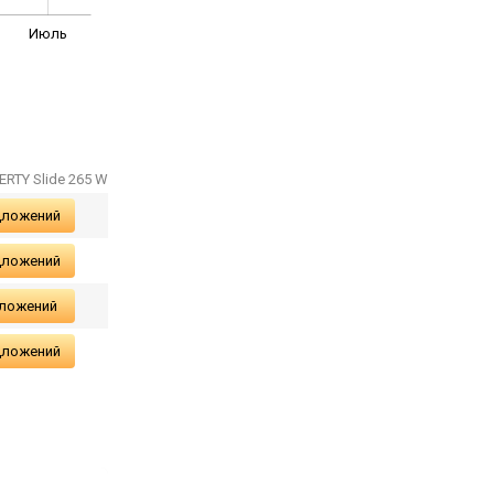
Июль
ERTY Slide 265 W
дложений
дложений
дложений
дложений