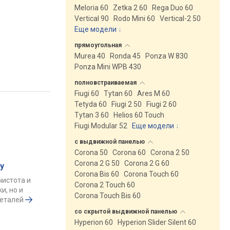
Meloria 60
Zetka 2 60
Rega Duo 60
Vertical 90
Rodo Mini 60
Vertical-2 50
Еще модели
↓
прямоугольная
Murea 40
Ronda 45
Ponza W 830
Ponza Mini WPB 430
полновстраиваемая
Fiugi 60
Tytan 60
Ares M 60
Tetyda 60
Fiugi 2 50
Fiugi 2 60
Tytan 3 60
Helios 60 Touch
Fiugi Modular 52
Еще модели
↓
с выдвижной
панелью
Corona 50
Corona 60
Corona 2 50
Corona 2 G 50
Corona 2 G 60
у
Corona Bis 60
Corona Touch 60
чистота и
Corona 2 Touch 60
и, но и
Corona Touch Bis 60
деталей
со скрытой выдвижной
панелью
Hyperion 60
Hyperion Slider Silent 60