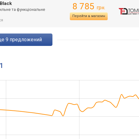
Black
8 785
грн.
тильне та функціональне
Перейти в магазин
ся
eще
9
предложений
1