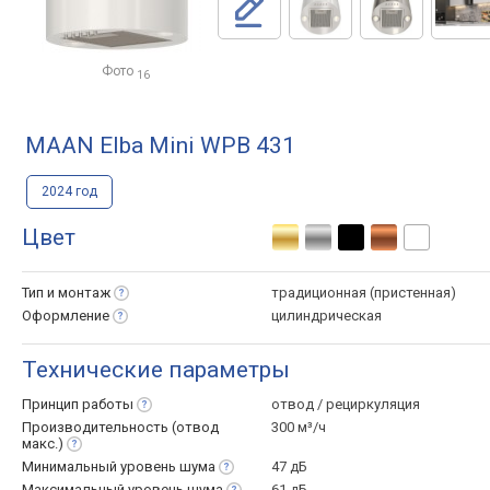
Фото
16
MAAN Elba Mini WPB 431
2024 год
Цвет
Тип и
монтаж
традиционная (пристенная)
Оформление
цилиндрическая
Технические параметры
Принцип
работы
отвод / рециркуляция
Производительность (отвод
300 м³/ч
макс.)
Минимальный уровень
шума
47 дБ
Максимальный уровень
шума
61 дБ