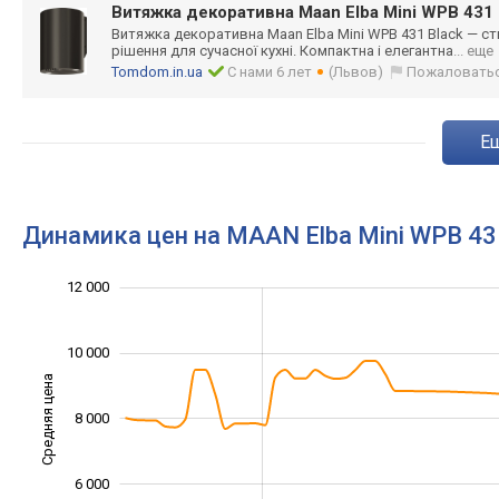
Витяжка декоративна Maan Elba Mini WPB 431 
Витяжка декоративна Maan Elba Mini WPB 431 Black — с
рішення для сучасної кухні. Компактна і елегантна
... еще
Tomdom.in.ua
С нами 6 лет
(Львов)
Пожаловать
Динамика цен на MAAN Elba Mini WPB 43
14 000
3 000
5 000
7 000
2 000
0
12 000
10 000
Средняя цена
8 000
10 000
6 000