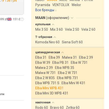
9 136 грн.
Pyramida
VENTOLUX
Weilor
Все бренды
MAAN
(
оформление
)
599 zł
151 £
купольная
Mix 3 50
Mix 3 60
Vela 2 50
Vela 2 60
Т-образная
Komoda Neo 60
Siena Soft 60
цилиндрическая
Elba 31
Elba 39
Malwa 31
Elba 2 39
Elba W 39
Elba PB 31
Elba W 731
Malwa 2 39
Elba WPB 35
Malwa W 731
Elba 2 W 731
Elba 2 W 835
Elba WPB 731
Elba WPB 731 S
Elba Mini W 431
Elba Mini WPB 431
Elba Mini 3D WPB 431
ели
наклонная
Rodo 60
Bravo 60
Zetka 60