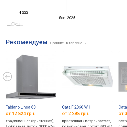
4 000
Янв. 2027
Июль
Апр.
Апр.
Окт.
Окт.
Янв. 2025
L
Рекомендуем
Сравнить в таблице
→
Fabiano Linea 60
Cata F 2060 WH
Cata
от 12 824 грн.
от 2 288 грн.
от 3
традиционная (пристенная),
пристенная / встраиваемая,
встр
Т-образная, поток: 1000 м³/ч,
козырьковая, поток: 380 м³/
полн