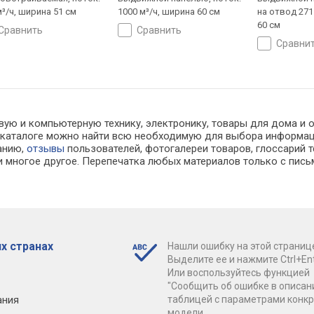
м³/ч, ширина 51 см
1000 м³/ч, ширина 60 см
на отвод 271
60 см
сравнить
сравнить
сравни
вую и компьютерную технику, электронику, товары для дома и 
. В каталоге можно найти всю необходимую для выбора информ
ванию,
отзывы
пользователей, фотогалереи товаров, глоссарий т
 многое другое. Перепечатка любых материалов только с пись
х странах
Нашли ошибку на этой страниц
Выделите ее и нажмите Ctrl+Ent
Или воспользуйтесь функцией
"Сообщить об ошибке в описан
ания
таблицей с параметрами конк
модели.