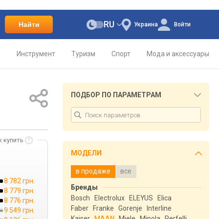
RU
Найти
Украина
Войти
о
Инструмент
Туризм
Спорт
Мода и аксессуары
ПОДБОР ПО ПАРАМЕТРАМ
к купить
МОДЕЛИ
в продаже
все
8 782 грн.
Бренды
8 779 грн.
Bosch
Electrolux
ELEYUS
Elica
8 776 грн.
Faber
Franke
Gorenje
Interline
9 549 грн.
Kaiser
MAAN
Miele
Minola
Perfelli