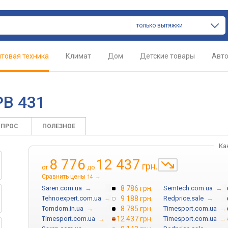
только вытяжки
товая техника
Климат
Дом
Детские товары
Авт
PB 431
ОПРОС
ПОЛЕЗНОЕ
Ка
8 776
12 437
грн.
от
до
Сравнить цены
→
14
Saren.com.ua
→
8 786 грн.
Semtech.com.ua
→
Tehnoexpert.com.ua
→
9 188 грн.
Redprice.sale
→
Tomdom.in.ua
→
8 785 грн.
Timesport.com.ua
→
Timesport.com.ua
→
12 437 грн.
Timesport.com.ua
→