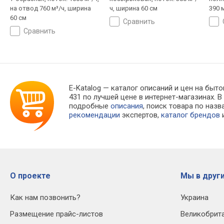
на отвод 760 м³/ч, ширина
ч, ширина 60 см
390 
60 см
сравнить
сравнить
E-Katalog
— каталог описаний и цен на быто
431 по лучшей цене в интернет-магазинах
подробные
описания
, поиск товара по наз
рекомендации
экспертов,
каталог брендов
и
О проекте
Мы в други
Как нам позвонить?
Украина
Размещение прайс-листов
Великобрит