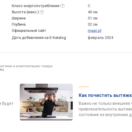
Класс
энергопотребления
C
Высота
(макс.)
40 см
Ширина
31 см
Глубина
32 см
Официальный сайт
maan.pl
Дата добавления на E-Katalog
февраль 2024
ристики и комплектацию товара
AN.
Как почистить вытяжк
я будет
Важно не только внешняя 
привлекательность вытяжк
состояние ее внутренних 