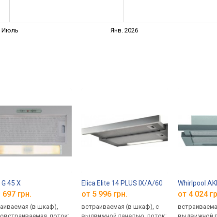
Июль
Янв. 2026
 G 45 X
Elica Elite 14 PLUS IX/A/60
Whirlpool AK
 697 грн.
от 5 996 грн.
от 4 024 гр
аиваемая (в шкаф),
встраиваемая (в шкаф), с
встраиваемая
овстраиваемая, поток:
выдвижной панелью, поток:
выдвижной п