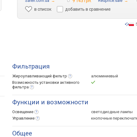
Saren.com.ua
→
9 143 грн.
Redprice.sale
→
в список
добавить в сравнение
Фильтрация
Жироулавливающий
фильтр
алюминиевый
Возможность установки активного
фильтра
Функции и возможности
Освещение
светодиодные лампы
Управление
кнопочные переключат
Общее