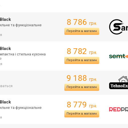
→
Black
8 786
грн.
тильне та функціональне
Перейти в магазин
я
Black
8 782
грн.
мпактна і стильна кухонна
е
Перейти в магазин
ся
9 188
грн.
ваться
Перейти в магазин
Black
8 779
грн.
тильне та функціональне
Перейти в магазин
я