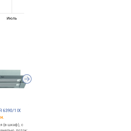
Июль
R 6390/1 IX
Pyramida ATH 60 700 BL
Elica Lane IX/A/52
н.
от 4 098 грн.
от 9 227 грн.
 (в шкаф), с
встраиваемая (в шкаф), с
встраиваемая (в шка
анелью, поток:
выдвижной панелью, поток:
полновстраиваемая,