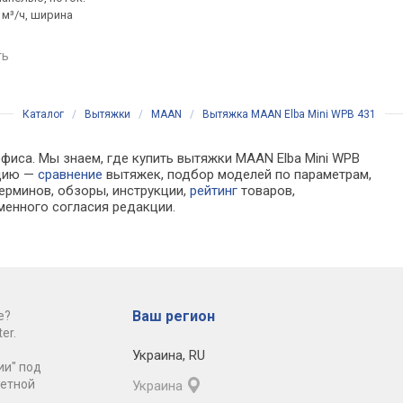
 м³/ч, ширина
на отвод 700 м³/ч, ширина
800 м³/ч, на отвод 55
60 см
ширина 51.4 см
ть
сравнить
сравнить
Каталог
/
Вытяжки
/
MAAN
/
Вытяжка MAAN Elba Mini WPB 431
офиса. Мы знаем, где купить вытяжки MAAN Elba Mini WPB
ацию —
сравнение
вытяжек, подбор моделей по параметрам,
ерминов, обзоры, инструкции,
рейтинг
товаров,
менного согласия редакции.
Ваш регион
е?
er.
Украина
,
RU
ии" под
ретной
Украина