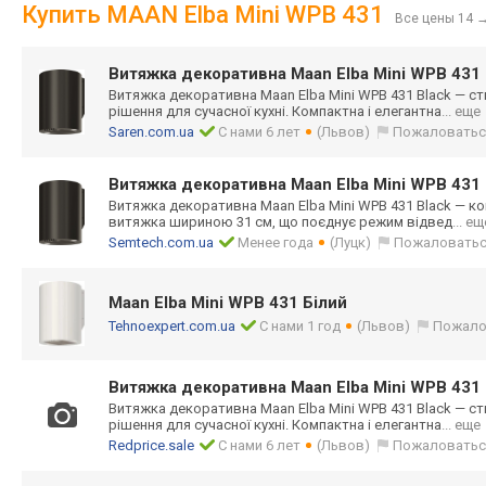
Купить MAAN Elba Mini WPB 431
Все цены 14
Витяжка декоративна Maan Elba Mini WPB 431 
Витяжка декоративна Maan Elba Mini WPB 431 Black — с
рішення для сучасної кухні. Компактна і елегантна
... еще
Saren.com.ua
С нами 6 лет
(Львов)
Пожаловатьс
Витяжка декоративна Maan Elba Mini WPB 431 
Витяжка декоративна Maan Elba Mini WPB 431 Black — ко
витяжка шириною 31 см, що поєднує режим відвед
... ещ
Semtech.com.ua
Менее года
(Луцк)
Пожаловать
Maan Elba Mini WPB 431 Білий
Tehnoexpert.com.ua
С нами 1 год
(Львов)
Пожало
Витяжка декоративна Maan Elba Mini WPB 431 
Витяжка декоративна Maan Elba Mini WPB 431 Black — с
рішення для сучасної кухні. Компактна і елегантна
... еще
Redprice.sale
С нами 6 лет
(Львов)
Пожаловатьс