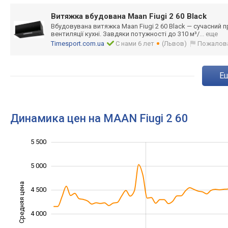
Витяжка вбудована Maan Fiugi 2 60 Black
Вбудовувана витяжка Maan Fiugi 2 60 Black — сучасний 
вентиляції кухні. Завдяки потужності до 310 м³/
... еще
Timesport.com.ua
С нами 6 лет
(Львов)
Пожалов
Динамика цен на MAAN Fiugi 2 60
5 500
2 000
2 500
6 000
5 000
Средняя цена
4 500
3 000
4 000