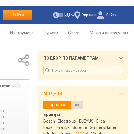
RU
Найти
Украина
Войти
о
Инструмент
Туризм
Спорт
Мода и аксессуары
ПОДБОР ПО ПАРАМЕТРАМ
к купить
МОДЕЛИ
в продаже
все
рн.
Бренды
рн.
Bosch
Electrolux
ELEYUS
Elica
рн.
Faber
Franke
Gorenje
Gunter&Hauer
рн.
Interline
Kaiser
MAAN
Minola