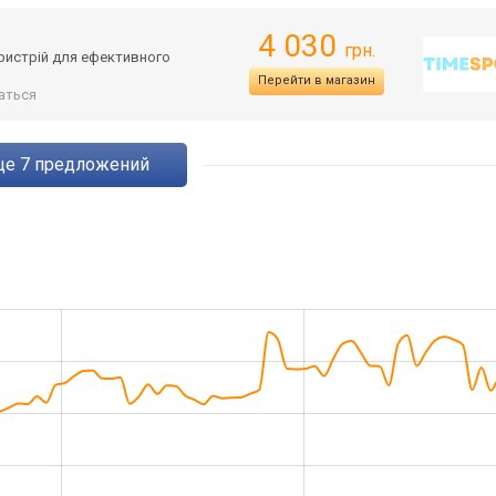
4 030
грн.
пристрій для ефективного
Перейти в магазин
аться
eще
7
предложений