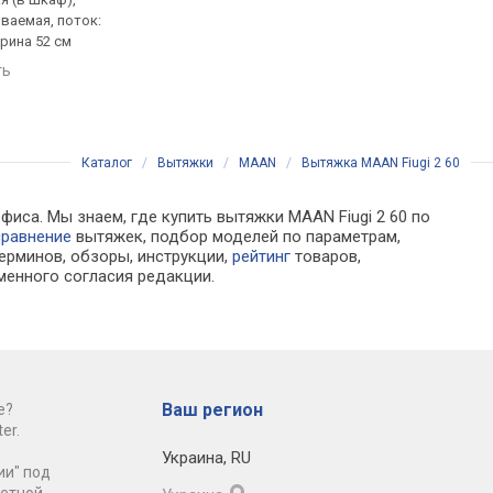
ваемая, поток:
полновстраиваемая, поток:
полновстраиваемая,
ирина 52 см
1150 м³/ч, ширина 52 см
на отвод 350 м³/ч, ш
60 см
ть
сравнить
сравнить
Каталог
/
Вытяжки
/
MAAN
/
Вытяжка MAAN Fiugi 2 60
фиса. Мы знаем, где купить вытяжки MAAN Fiugi 2 60 по
сравнение
вытяжек, подбор моделей по параметрам,
ерминов, обзоры, инструкции,
рейтинг
товаров,
менного согласия редакции.
Ваш регион
е?
er.
Украина
,
RU
ии" под