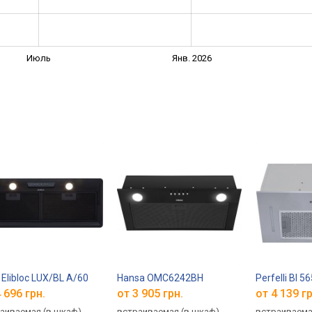
Июль
Янв. 2026
a Elibloc LUX/BL A/60
Hansa OMC6242BH
Perfelli BI 5
 696 грн.
от 3 905 грн.
от 4 139 гр
аиваемая (в шкаф),
встраиваемая (в шкаф),
встраиваема