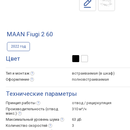
MAAN Fiugi 2 60
2022 год
Цвет
Тип и
монтаж
встраиваемая (в шкаф)
Оформление
полновстраиваемая
Технические параметры
Принцип
работы
отвод / рециркуляция
Производительность (отвод
310 м³/ч
макс.)
Максимальный уровень
шума
63 дБ
Количество
скоростей
3