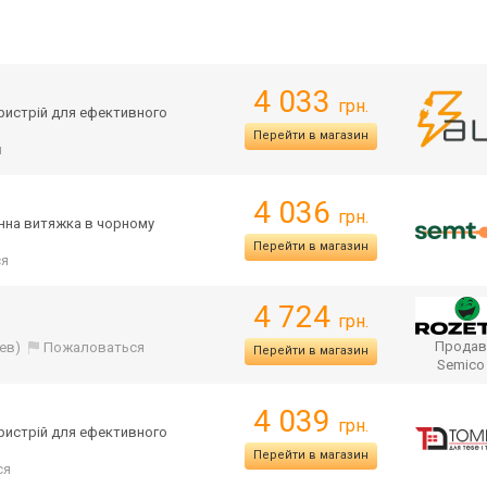
4 033
грн.
пристрій для ефективного
Перейти в магазин
я
4 036
грн.
хонна витяжка в чорному
Перейти в магазин
ся
4 724
грн.
Продав
ев)
Пожаловаться
Перейти в магазин
Semic
4 039
грн.
пристрій для ефективного
Перейти в магазин
ся