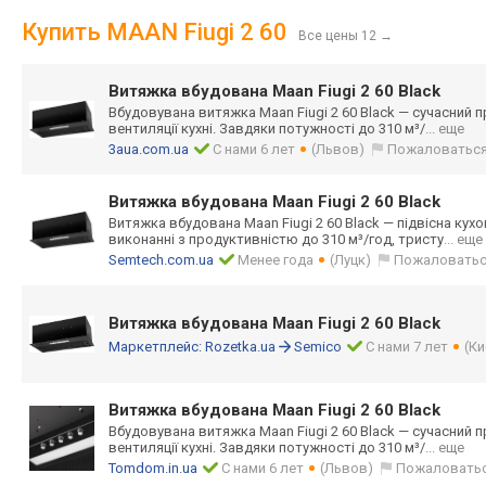
Купить MAAN Fiugi 2 60
Все цены 12
→
Витяжка вбудована Maan Fiugi 2 60 Black
Вбудовувана витяжка Maan Fiugi 2 60 Black — сучасний 
вентиляції кухні. Завдяки потужності до 310 м³/
... еще
3aua.com.ua
С нами 6 лет
(Львов)
Пожаловатьс
Витяжка вбудована Maan Fiugi 2 60 Black
Витяжка вбудована Maan Fiugi 2 60 Black — підвісна ку
виконанні з продуктивністю до 310 м³/год, тристу
... еще
Semtech.com.ua
Менее года
(Луцк)
Пожаловать
Витяжка вбудована Maan Fiugi 2 60 Black
Маркетплейс:
Rozetka.ua
Semico
С нами 7 лет
(Ки
Витяжка вбудована Maan Fiugi 2 60 Black
Вбудовувана витяжка Maan Fiugi 2 60 Black — сучасний 
вентиляції кухні. Завдяки потужності до 310 м³/
... еще
Tomdom.in.ua
С нами 6 лет
(Львов)
Пожаловать