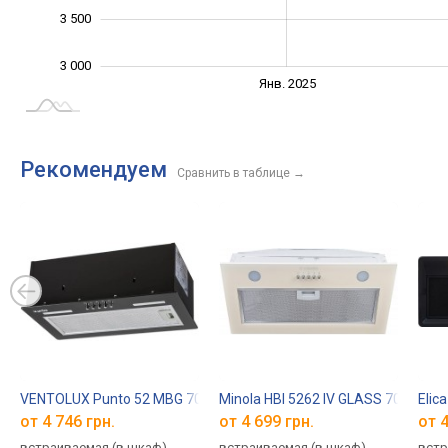
3 500
3 000
Янв. 2027
Июль
Янв. 2025
L
Рекомендуем
Сравнить в таблице
→
VENTOLUX Punto 52 MBG 700 PB
Minola HBI 5262 IV GLASS 700 LED
Elic
от 4 746 грн.
от 4 699 грн.
от 4
встраиваемая (в шкаф),
встраиваемая (в шкаф),
встр