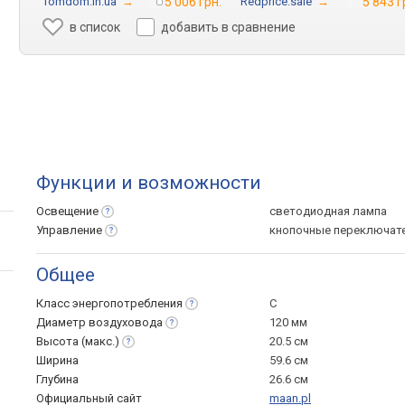
Tomdom.in.ua
→
5 006 грн.
Redprice.sale
→
5 843 г
в список
добавить в сравнение
Функции и возможности
Освещение
светодиодная лампа
Управление
кнопочные переключат
Общее
Класс
энергопотребления
C
Диаметр
воздуховода
120 мм
Высота
(макс.)
20.5 см
Ширина
59.6 см
Глубина
26.6 см
Официальный сайт
maan.pl