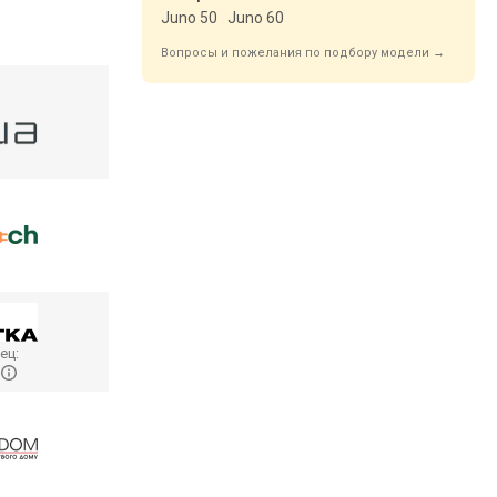
Juno 50
Juno 60
Вопросы и пожелания по подбору модели →
ец:
o