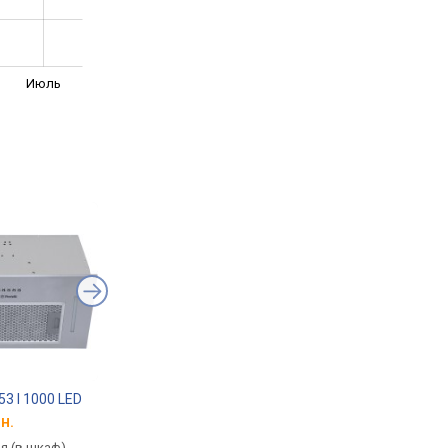
Июль
653 I 1000 LED
Pyramida ABH 52 DD 1150 IX
Amica OMC6242I
н.
от 4 783 грн.
от 4 474 грн.
я (в шкаф),
встраиваемая (в шкаф),
встраиваемая (в шка