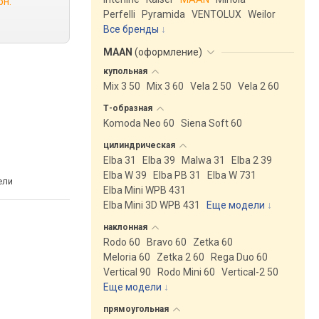
рн.
Perfelli
Pyramida
VENTOLUX
Weilor
Все бренды
MAAN
(
оформление
)
купольная
Mix 3 50
Mix 3 60
Vela 2 50
Vela 2 60
Т-образная
Komoda Neo 60
Siena Soft 60
цилиндрическая
Elba 31
Elba 39
Malwa 31
Elba 2 39
Elba W 39
Elba PB 31
Elba W 731
ели
Elba Mini WPB 431
Elba Mini 3D WPB 431
Еще модели
↓
наклонная
Rodo 60
Bravo 60
Zetka 60
Meloria 60
Zetka 2 60
Rega Duo 60
Vertical 90
Rodo Mini 60
Vertical-2 50
Еще модели
↓
прямоугольная