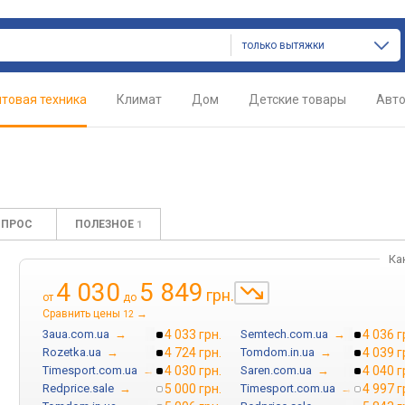
только вытяжки
товая техника
Климат
Дом
Детские товары
Авт
ОПРОС
ПОЛЕЗНОЕ
1
Ка
4 030
5 849
грн.
от
до
Сравнить цены
→
12
3aua.com.ua
→
4 033 грн.
Semtech.com.ua
→
4 036 г
Rozetka.ua
→
4 724 грн.
Tomdom.in.ua
→
4 039 г
Timesport.com.ua
→
4 030 грн.
Saren.com.ua
→
4 040 г
Redprice.sale
→
5 000 грн.
Timesport.com.ua
→
4 997 г