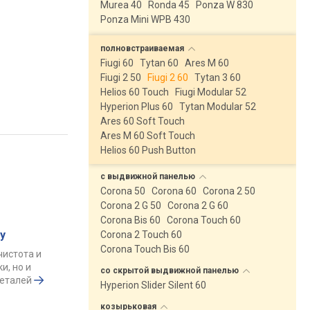
Murea 40
Ronda 45
Ponza W 830
Ponza Mini WPB 430
полновстраиваемая
Fiugi 60
Tytan 60
Ares M 60
Fiugi 2 50
Fiugi 2 60
Tytan 3 60
Helios 60 Touch
Fiugi Modular 52
Hyperion Plus 60
Tytan Modular 52
Ares 60 Soft Touch
Ares M 60 Soft Touch
Helios 60 Push Button
с выдвижной
панелью
Corona 50
Corona 60
Corona 2 50
Corona 2 G 50
Corona 2 G 60
Corona Bis 60
Corona Touch 60
у
Corona 2 Touch 60
Corona Touch Bis 60
чистота и
и, но и
со скрытой выдвижной
панелью
деталей
Hyperion Slider Silent 60
козырьковая