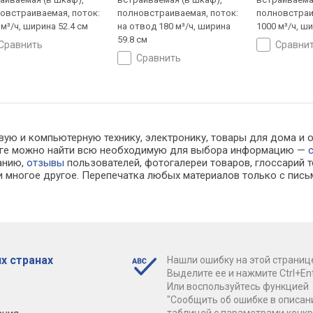
овстраиваемая, поток:
полновстраиваемая, поток:
полновстраи
 м³/ч, ширина 52.4 см
на отвод 180 м³/ч, ширина
1000 м³/ч, ш
59.8 см
сравнить
сравни
сравнить
вую и компьютерную технику, электронику, товары для дома и о
алоге можно найти всю необходимую для выбора информацию —
ванию,
отзывы
пользователей, фотогалереи товаров, глоссарий т
 многое другое. Перепечатка любых материалов только с пись
х странах
Нашли ошибку на этой страниц
Выделите ее и нажмите Ctrl+Ent
Или воспользуйтесь функцией
"Сообщить об ошибке в описан