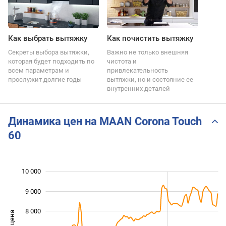
Как выбрать вытяжку
Как почистить вытяжку
Секреты выбора вытяжки,
Важно не только внешняя
которая будет подходить по
чистота и
всем параметрам и
привлекательность
прослужит долгие годы
вытяжки, но и состояние ее
внутренних деталей
Динамика цен на MAAN Corona Touch
60
10 000
 000
 000
 000
9 000
8 000