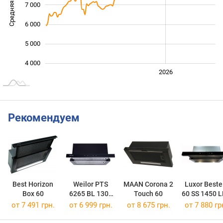
Средняя цена
7 000
10 000
6 000
5 000
4 000
2024
2025
2028
2026
L
Рекомендуем
Best Horizon
Weilor PTS
MAAN Corona 2
Luxor Beste
Box 60
6265 BL 1300
Touch 60
60 SS 1450 
LED Strip
от 7 491 грн.
от 6 999 грн.
от 8 675 грн.
от 7 880 гр