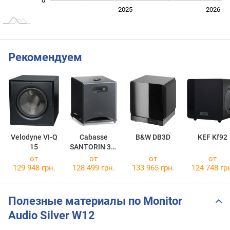
0
2024
2027
2025
2026
L
Рекомендуем
Velodyne VI-Q
Cabasse
B&W DB3D
KEF Kf92
15
SANTORIN 30-
500
от
от
от
от
129 948 грн.
128 499 грн.
133 965 грн.
124 748 гр
Полезные материалы по Monitor
Audio Silver W12