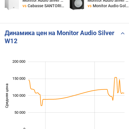
Monitor Audio Silver W12
Monitor Audio Silver W12
vs
Cabasse SANTORIN 21M2
vs
Monitor Audio Gold W15
Динамика цен на Monitor Audio Silver
W12
200 000
 000
 000
 000
150 000
Средняя цена
100 000
100 000
50 000