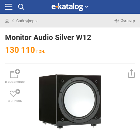
Сабвуферы
Фильтр
Искали
раньше
Monitor Audio Silver W12
130 110
грн.
в сравнение
в список