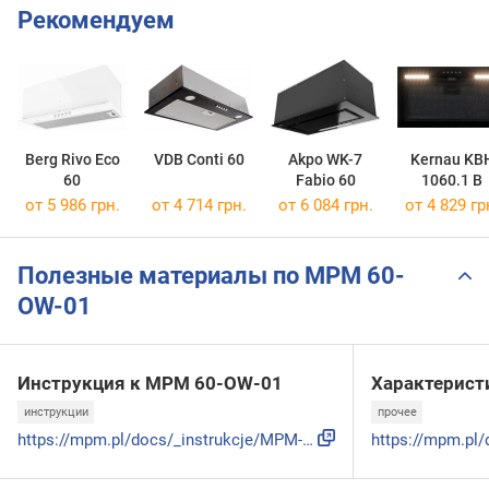
Рекомендуем
Berg Rivo Eco
VDB Conti 60
Akpo WK-7
Kernau KB
60
Fabio 60
1060.1 B
от 5 986 грн.
от 4 714 грн.
от 6 084 грн.
от 4 829 гр
Полезные материалы по MPM 60-
OW-01
Инструкция к MPM 60-OW-01
Характерист
инструкции
прочее
https://mpm.pl/docs/_instrukcje/MPM-60-OW-01_instrukcja.pdf