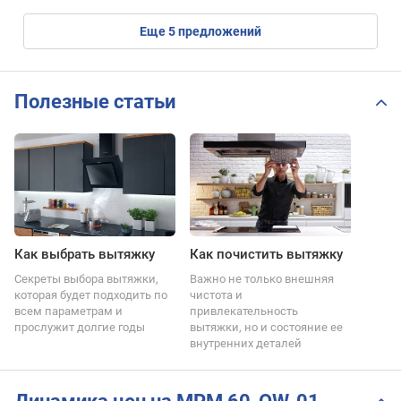
eще
5
предложений
Полезные статьи
Как выбрать вытяжку
Как почистить вытяжку
Секреты выбора вытяжки,
Важно не только внешняя
которая будет подходить по
чистота и
всем параметрам и
привлекательность
прослужит долгие годы
вытяжки, но и состояние ее
внутренних деталей