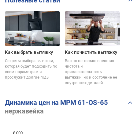
Полезные статьи
Как выбрать вытяжку
Как почистить вытяжку
Секреты выбора вытяжки,
Важно не только внешняя
которая будет подходить по
чистота и
всем параметрам и
привлекательность
прослужит долгие годы
вытяжки, но и состояние ее
внутренних деталей
Динамика цен на MPM 61-OS-65
нержавейка
8 000
 000
 000
0