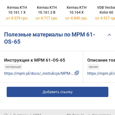
Kernau KTH
Kernau KTH
Kernau KTH
VDB Vecto
10.161.1 X
10.161.2 B
10.164 X
Kolor 60
от 4 579 грн.
от 4 717 грн.
от 4 849 грн.
от 4 517 гр
Полезные материалы по MPM 61-
OS-65
Инструкция к MPM 61-OS-65
Описание то
инструкции
прочее
https://mpm.pl/docs/_instrukcje/MPM-61-OS-65_instrukcja.pdf
Добавить ссылку