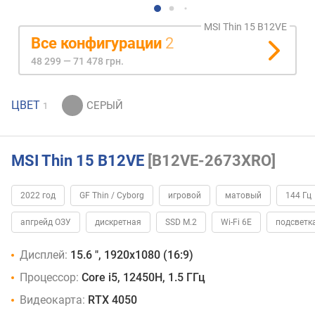
MSI Thin 15 B12VE
Все конфигурации
2
48 299 — 71 478 грн.
ЦВЕТ
1
MSI Thin 15 B12VE
[B12VE-2673XRO]
2022 год
GF Thin / Cyborg
игровой
матовый
144 Гц
апгрейд ОЗУ
дискретная
SSD M.2
Wi-Fi 6E
подсветк
Дисплей:
15.6 ", 1920x1080 (16:9)
Процессор:
Core i5, 12450H, 1.5 ГГц
Видеокарта:
RTX 4050