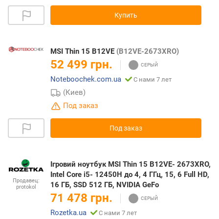
Купить
MSI Thin 15 B12VE
(B12VE-2673XRO)
52 499 грн.
Noteboochek.com.ua
С нами 7 лет
(Киев)
Под заказ
Под заказ
Ігровий ноутбук MSI Thin 15 B12VE- 2673XRO,
Intel Core i5- 12450H до 4, 4 ГГц, 15, 6 Full HD,
Продавец:
16 ГБ, SSD 512 ГБ, NVIDIA GeFo
protokol
71 478 грн.
Rozetka.ua
С нами 7 лет