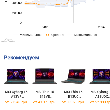
40 000
20 000
0
Янв. 2025
Июль
2027
2025
2026
L
Минимальная
Средняя
Максимальная
Рекомендуем
MSI Cyborg 15
MSI Thin 15
MSI Thin 15
MSI Cyborg 
A13VF
B13VE
B13UC
A13UDX
[A13VF-1608XRO]
[B13VE-3431XRO]
[B13UC-3430XRO]
[9S7-15K111
от
50 949 грн.
от
43 371 грн.
от
39 026 грн.
от
52 999 гр