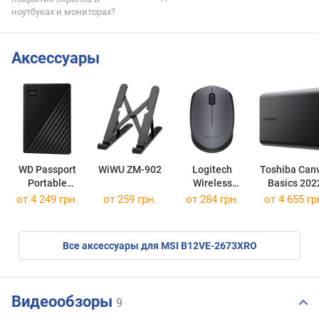
ноутбуках и мониторах?
Аксессуары
WD Passport
WiWU ZM-902
Logitech
Toshiba Can
Portable
Wireless
Basics 202
WDBYVG0010BBK
Mouse M170
HDTB520EK
от
4 249 грн.
от 259 грн.
от 284 грн.
от
4 655 гр
Все аксессуары для MSI B12VE-2673XRO
Видеообзоры
9