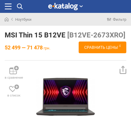
Ноутбуки
Фильтр
Искали
раньше
MSI Thin 15 B12VE
[B12VE-2673XRO]
4
52 499 — 71 478
СРАВНИТЬ ЦЕНЫ
грн.
в сравнение
в список