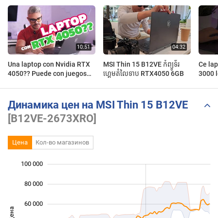
Una laptop con Nvidia RTX
MSI Thin 15 B12VE កំព្យូទ័រ
Ce lap
4050?? Puede con juegos
ហ្គេមតំលៃទាប RTX4050 6GB
3000 l
pesados? MSI THIN 15
B12VE
Динамика цен на MSI Thin 15 B12VE
[B12VE-2673XRO]
Цена
Кол-во магазинов
100 000
 000
 000
 000
80 000
60 000
Цена
100 000