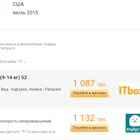
США
июль 2015
ристики и комплектацию товара
 Pampers.
Все цены 19
→
(9-14 кг) 52
1 087
грн.
 Вид - підгузки, лінійка - Pampers
Перейти в магазин
1 132
грн.
 пропонують неперевершений
Перейти в магазин
изводителя
Пожаловаться