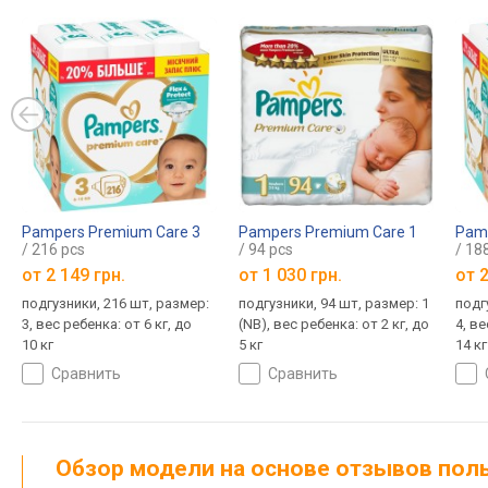
Pampers Premium Care 3
Pampers Premium Care 1
Pamp
/ 216 pcs
/ 94 pcs
/ 18
от
2 149 грн.
от
1 030 грн.
от
2
подгузники, 216 шт, размер:
подгузники, 94 шт, размер: 1
подг
3, вес ребенка: от 6 кг, до
(NB), вес ребенка: от 2 кг, до
4, ве
10 кг
5 кг
14 кг
сравнить
сравнить
Обзор модели на основе отзывов по