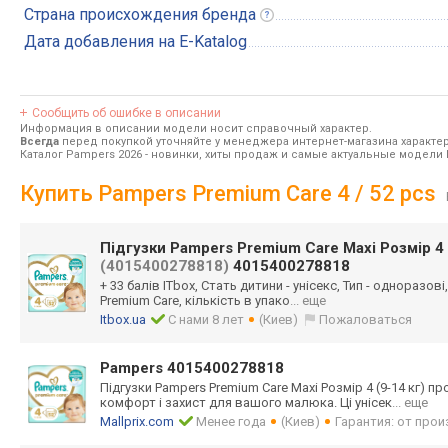
Страна происхождения
бренда
Дата добавления на E-Katalog
Сообщить об ошибке в описании
Информация в описании модели носит справочный характер.
Всегда
перед покупкой уточняйте у менеджера интернет-магазина характе
Каталог Pampers 2026
- новинки, хиты продаж и самые актуальные модели
Купить Pampers Premium Care 4 / 52 pcs
Підгузки Pampers Premium Care Maxi Розмір 4 
(4015400278818)
4015400278818
+ 33 балів ITbox, Стать дитини - унісекс, Тип - одноразові,
Premium Care, кількість в упако
... еще
Itbox.ua
С нами 8 лет
(Киев)
Пожаловаться
Pampers 4015400278818
Підгузки Pampers Premium Care Maxi Розмір 4 (9-14 кг)
комфорт і захист для вашого малюка. Ці унісек
... еще
Mallprix.com
Менее года
(Киев)
Гарантия: от про