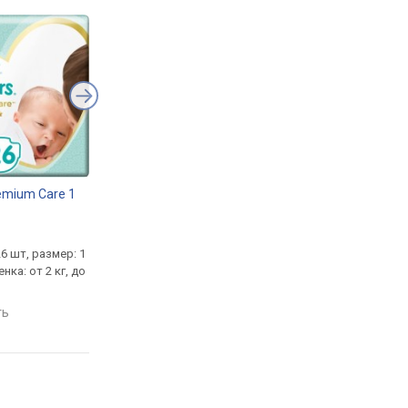
emium Care 1
Pampers Premium Care 3
Pampers Premium C
/ 60 pcs
Pants 5
/ 34 pcs
.
от
408 грн.
от
719 грн.
26 шт, размер: 1
подгузники, 60 шт, размер: 3,
трусики, 34 шт, разме
енка: от 2 кг, до
вес ребенка: от 5 кг, до 9 кг
вес ребенка: от 12 кг
17 кг
сравнить
ть
сравнить