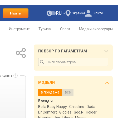
RU
Найти
Украина
Войти
о
Инструмент
Туризм
Спорт
Мода и аксессуары
ПОДБОР ПО ПАРАМЕТРАМ
к купить
МОДЕЛИ
в продаже
все
Бренды
Bella Baby Happy
Chicolino
Dada
Dr Comfort
Giggles
Goo.N
Holder
Huggies
Joy
Libero
Moony