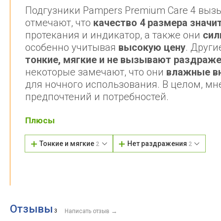
Подгузники Pampers Premium Care 4 выз
отмечают, что
качество 4 размера знач
протекания и индикатор, а также они
сил
особенно учитывая
высокую цену
. Други
тонкие, мягкие и не вызывают раздраж
некоторые замечают, что они
влажные вн
для ночного использования. В целом, мн
предпочтений и потребностей.
Плюсы
Тонкие и мягкие
Нет раздражения
2
2
Отзывы
→
3
Написать отзыв