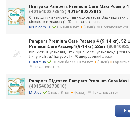
Підгузки Pampers Premium Care Maxi Розмір 4 
(4015400278818)
4015400278818
Стать дитини - унісекс, Тип - одноразові, Вид - підгузки, 
кількість в упаковці - 52 шт, вагов
... еще
Brain.com.ua
С нами 8 лет
(Киев)
Пожаловаться
Pampers Premium Care Размер 4 (9-14 кг), 52 
PremiumCareРазмер4(9-14кг),52шт.
(80840925
Кількість в упаковці, шт./52|Кількіст
ь упаковок/1|Розм
і
Липучк
а|Вид/Підгузок|
Тип/Одноразовий
|
... еще
COMFY.ua
С нами более 10-ти лет
(Киев)
Гарантия
Пожаловаться
Pampers Підгузки Pampers Premium Care Maxi Р
(4015400278818)
MTA.ua
С нами 8 лет
(Киев)
Пожаловаться
e