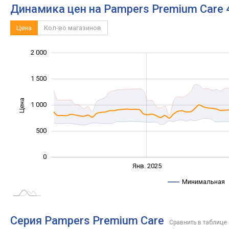
Динамика цен на Pampers Premium Care 4
Цена
Кол-во магазинов
2 000
-1 000
2 500
-500
1 500
Цена
1 000
1 000
500
0
Янв. 2027
Июль
Янв. 2025
L
Минимальная
Серия Pampers Premium Care
Сравнить в таблице