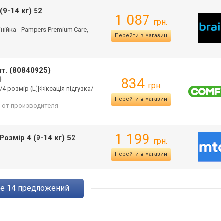
(9-14 кг) 52
1 087
грн.
лінійка - Pampers Premium Care,
Перейти в магазин
шт. (80840925)
)
834
грн.
р/4 розмір (L)|Фіксація підгузка/
Перейти в магазин
: от производителя
1 199
озмір 4 (9-14 кг) 52
грн.
Перейти в магазин
ще
14
предложений