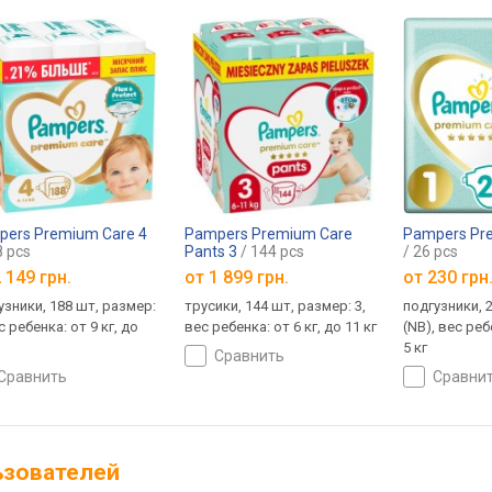
ers Premium Care 4
Pampers Premium Care
Pampers Pr
8 pcs
Pants 3
/ 144 pcs
/ 26 pcs
 149 грн.
от
1 899 грн.
от
230 грн
узники, 188 шт, размер:
трусики, 144 шт, размер: 3,
подгузники, 
с ребенка: от 9 кг, до
вес ребенка: от 6 кг, до 11 кг
(NB), вес реб
5 кг
сравнить
сравнить
сравни
льзователей