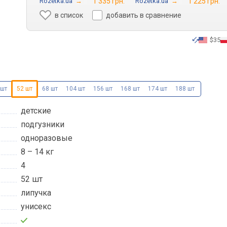
Rozetka.ua
→
1 335 грн.
Rozetka.ua
→
1 225 грн.
в список
добавить в сравнение
$35
 шт
52 шт
68 шт
104 шт
156 шт
168 шт
174 шт
188 шт
детские
подгузники
одноразовые
8 – 14 кг
4
52 шт
липучка
унисекс