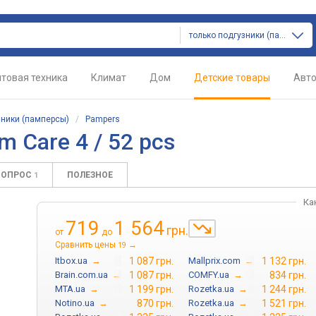
только подгузники (памперсы)
товая техника
Климат
Дом
Детские товары
Авт
зники (памперсы)
/
Pampers
 Care 4 / 52 pcs
ВОПРОС
ПОЛЕЗНОЕ
1
Ка
719
1 564
грн.
от
до
Сравнить цены
→
19
Itbox.ua
→
1 087 грн.
Mallprix.com
→
1 132 грн.
Brain.com.ua
→
1 087 грн.
COMFY.ua
→
834 грн.
MTA.ua
→
1 199 грн.
Rozetka.ua
→
1 244 грн.
Notino.ua
→
870 грн.
Rozetka.ua
→
1 521 грн.