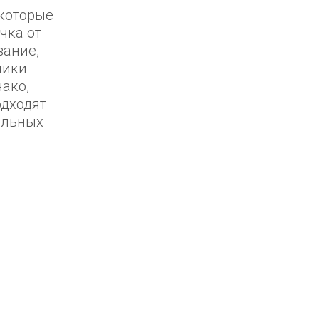
екоторые
очка от
вание,
ники
нако,
одходят
альных