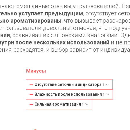
ывают смешанные отзывы у пользователей. Н
ительно уступает предыдущим
, отсутствует сет
ьно ароматизированы
, что вызывает разочаро
е пользователи довольны, отмечая, что подгуз
ения
, сравнивая их с японскими аналогами. Од
утри после нескольких использований
и не п
ения расходятся, и выбор зависит от индивиду
Минусы
Отсутствие сеточки и индикатора
1
Влажность после использования
1
Сильная ароматизация
1