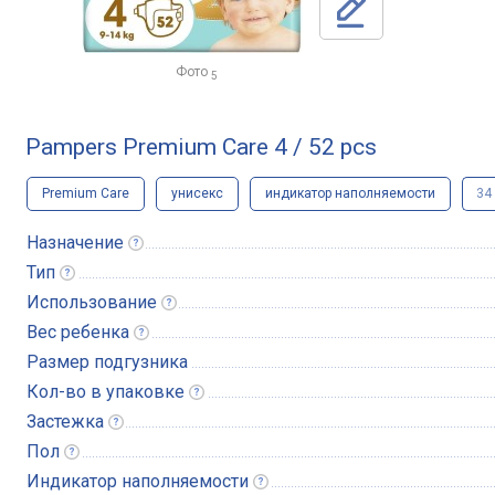
Фото
5
Pampers Premium Care 4 / 52 pcs
Premium Care
унисекс
индикатор наполняемости
34
Назначение
Тип
Использование
Вес
ребенка
Размер подгузника
Кол-во в
упаковке
Застежка
Пол
Индикатор
наполняемости