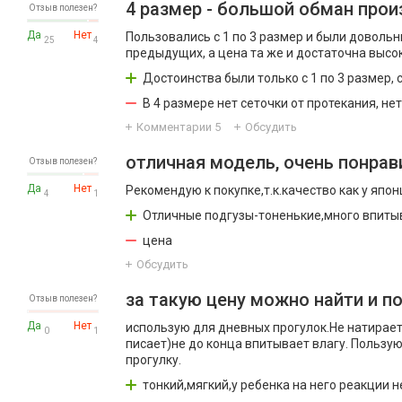
4 размер - большой обман прои
Отзыв полезен?
Да
Нет
Пользовались с 1 по 3 размер и были довольн
25
4
предыдущих, а цена та же и достаточна высок
Достоинства были только с 1 по 3 размер, 
В 4 размере нет сеточки от протекания, н
Комментарии
5
Обсудить
отличная модель, очень понрав
Отзыв полезен?
Да
Нет
Рекомендую к покупке,т.к.качество как у япон
4
1
Отличные подгузы-тоненькие,много впитыв
цена
Обсудить
за такую цену можно найти и п
Отзыв полезен?
Да
Нет
использую для дневных прогулок.Не натирает
0
1
писает)не до конца впитывает влагу. Пользую
прогулку.
тонкий,мягкий,у ребенка на него реакции н