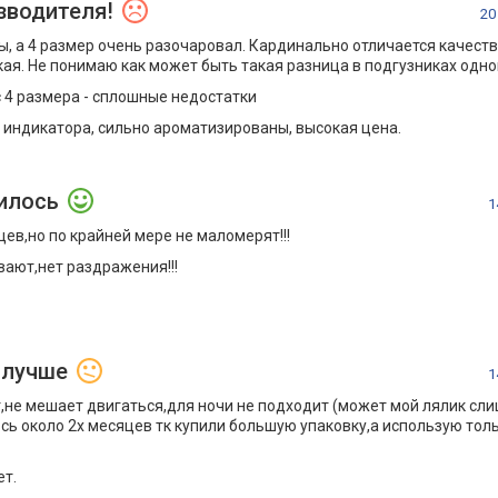
зводителя!
20
ы, а 4 размер очень разочаровал. Кардинально отличается качест
ая. Не понимаю как может быть такая разница в подгузниках одно
с 4 размера - сплошные недостатки
ет индикатора, сильно ароматизированы, высокая цена.
илось
1
цев,но по крайней мере не маломерят!!!
ают,нет раздражения!!!
олучше
1
,не мешает двигаться,для ночи не подходит (может мой лялик сл
сь около 2х месяцев тк купили большую упаковку,а использую тол
ет.