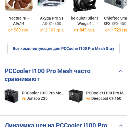
Noctua NF-
Akyga Pro S1
be quiet! Silent
Chieftec Sma
A9x14
AK-S1-300
Wings 4
SFX
SFX-450
120mm PWM
от 989 грн.
от
2 161 грн.
от 849 грн.
от
1 729 гр
Все комплектующие для PCCooler I100 Pro Mesh Gray
PCCooler I100 Pro Mesh часто
сравнивают
PCCooler I100 Pro Mesh
PCCooler I100 Pro Mesh
vs
Jonsbo Z20
vs
Deepcool CH160
Динамика цен на PCCooler I100 Pro