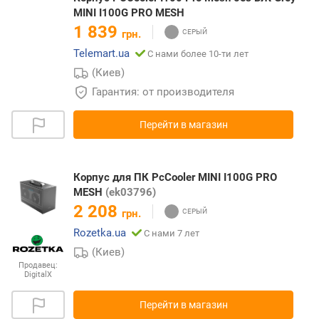
MINI I100G PRO MESH
1 839
грн.
Telemart.ua
С нами более 10-ти лет
(Киев)
Гарантия: от производителя
Перейти в магазин
Корпус для ПК PcCooler MINI I100G PRO
MESH
(ek03796)
2 208
грн.
Rozetka.ua
С нами 7 лет
(Киев)
Продавец:
DigitalX
Перейти в магазин