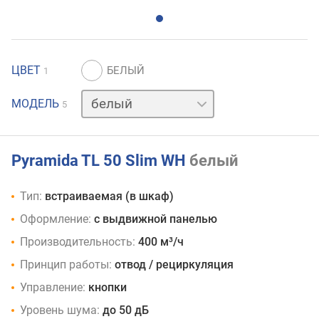
ЦВЕТ
1
коричневый
МОДЕЛЬ
5
нержавейка
слоновая
кость
черный
Pyramida TL 50 Slim WH
белый
Тип:
встраиваемая (в шкаф)
Оформление:
с выдвижной панелью
Производительность:
400 м³/ч
Принцип работы:
отвод / рециркуляция
Управление:
кнопки
Уровень шума:
до 50 дБ