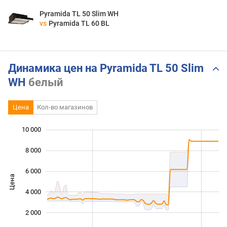
Pyramida TL 50 Slim WH
vs
Pyramida TL 60 BL
Динамика цен на Pyramida TL 50 Slim
WH
белый
Цена
Кол-во магазинов
10 000
 000
 000
 000
8 000
6 000
Цена
10 000
4 000
2 000