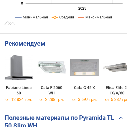
0
2024
2026
2027
2025
L
Минимальная
Средняя
Максимальная
Рекомендуем
Fabiano Linea
Cata F 2060
Cata G 45 X
Elica Elite 
60
WH
IX/A/60
от 12 824 грн.
от 2 288 грн.
от 3 697 грн.
от 5 337 гр
Полезные материалы по Pyramida TL
50 Slim WH