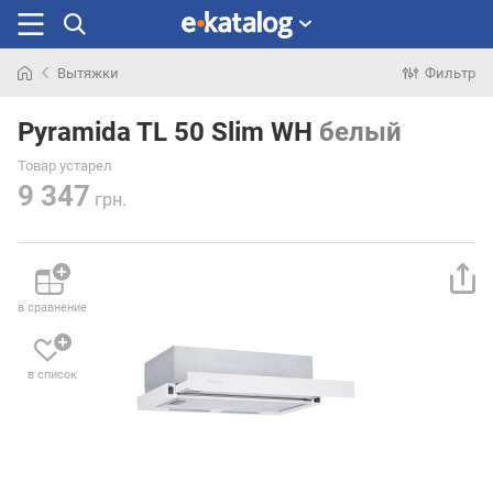
Вытяжки
Фильтр
Искали
раньше
Pyramida TL 50 Slim WH
белый
Товар устарел
9 347
грн.
в сравнение
в список