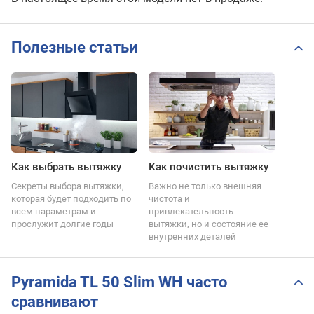
Полезные статьи
Как выбрать вытяжку
Как почистить вытяжку
Секреты выбора вытяжки,
Важно не только внешняя
которая будет подходить по
чистота и
всем параметрам и
привлекательность
прослужит долгие годы
вытяжки, но и состояние ее
внутренних деталей
Pyramida TL 50 Slim WH часто
сравнивают