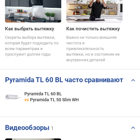
Как выбрать вытяжку
Как почистить вытяжку
Секреты выбора вытяжки,
Важно не только внешняя
которая будет подходить по
чистота и
всем параметрам и
привлекательность
прослужит долгие годы
вытяжки, но и состояние ее
внутренних деталей
Pyramida TL 60 BL часто сравнивают
Pyramida TL 60 BL
vs
Pyramida TL 50 Slim WH
Видеообзоры
1