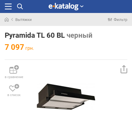
Вытяжки
Фильтр
Искали
раньше
Pyramida TL 60 BL
черный
7 097
грн.
в сравнение
в список