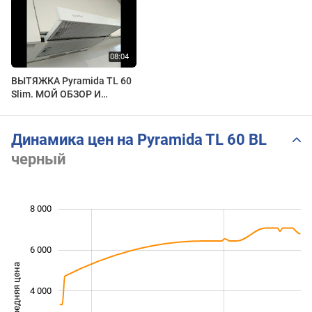
ВЫТЯЖКА Pyramida TL 60
Slim. МОЙ ОБЗОР И
ОТЗЫВ.
Динамика цен на Pyramida TL 60 BL
черный
8 000
 000
 000
 000
 000
 000
 000
 000
6 000
Средняя цена
4 000
1 000