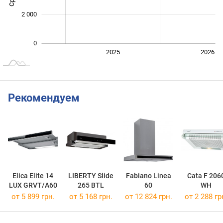
2 000
0
2024
2027
2025
2026
L
Рекомендуем
Elica Elite 14
LIBERTY Slide
Fabiano Linea
Cata F 206
LUX GRVT/A60
265 BTL
60
WH
от 5 899 грн.
от 5 168 грн.
от 12 824 грн.
от 2 288 гр