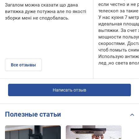
если честно и не
Загалом можна сказати що дана
телескоп за такие
витяжка дуже потужна але по якості
У нас кухня 7 мет
зборки мені не сподобалась.
идеальная площад
вытяжки. За счет
мощности пользу
скоростями. Дост
чтоб помыть сним
Использую антиж
лед ,но света впо
Все отзывы
Написать отзыв
Полезные статьи