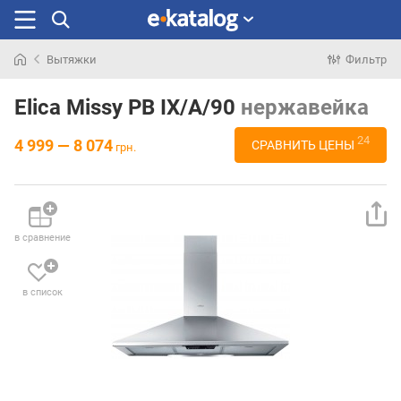
Вытяжки
Фильтр
Искали
раньше
Elica Missy PB IX/A/90
нержавейка
24
4 999 — 8 074
СРАВНИТЬ ЦЕНЫ
грн.
в сравнение
в список